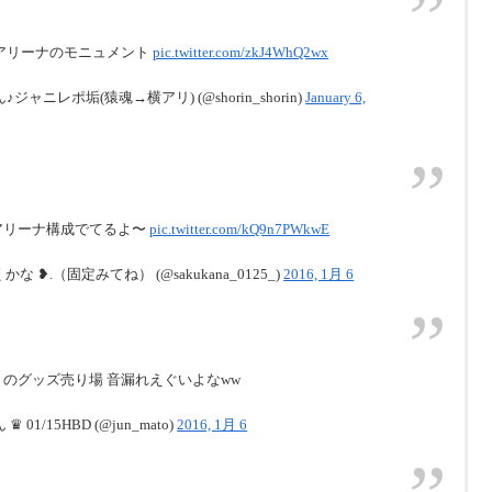
浜アリーナのモニュメント
pic.twitter.com/zkJ4WhQ2wx
♪ジャニレポ垢(猿魂→横アリ) (@shorin_shorin)
January 6,
アリーナ構成でてるよ〜
pic.twitter.com/kQ9n7PWkwE
かな ❥.（固定みてね） (@sakukana_0125_)
2016, 1月 6
のグッズ売り場 音漏れえぐいよなww
 01/15HBD (@jun_mato)
2016, 1月 6