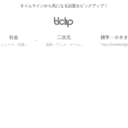
タイムラインから気になる話題をピックアップ！
社会
二次元
雑学・小ネタ
ニュース・話題…
漫画・アニメ・ゲーム…
Tips＆knowledge