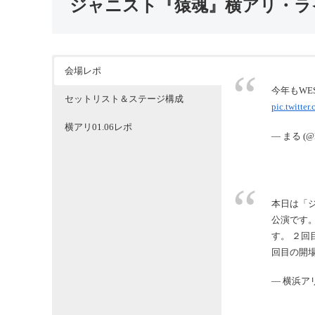
ジャニスト『猿魂』横アリ・ラ
会場レポ
今年もWES
セットリスト＆ステージ構成
pic.twitt
横アリ01.06レポ
— まる (@
本日は「ジ
公演です
す。 ２
回目の開
— 横浜アリー