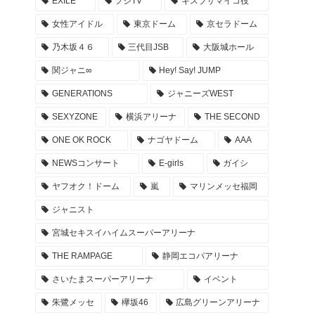
EXILE
フジTV
キスブサマイコ役
NOGIZAKA46 10周年記念 乃木坂46時間TV タイ
女性アイドル
東京ドーム
京セラドーム
ムテーブル -Actually版
乃木坂４６
三代目JSB
大阪城ホール
2022年4月26日
関ジャニ∞
Hey! Say! JUMP
EXILE ライブ REDPHOENIX セトリ 座席 グッズ
GENERATIONS
ジャニーズWEST
… 20周年記念ツアー 会場 レポまとめ
SEXYZONE
横浜アリーナ
THE SECOND
2022年4月23日
ONE OK ROCK
ナゴヤドーム
AAA
登坂広臣ライブツアー ØMI LIVE TOUR 2022 AN
NEWSコンサート
E-girls
ガイシ
SWER セトリ 座席 グッズ レポまとめ
ヤフオク！ドーム
嵐
マリンメッセ福岡
2022年4月17日
ジャニスト
キンプリ 東京ドーム アリーナ座席・セトリ・グ
宮城セキスイハイムスーパーアリーナ
ッズ… #KP_FirstDOME_Mr レポ まとめ
THE RAMPAGE
静岡エコパアリーナ
2022年4月10日
さいたまスーパーアリーナ
イベント
キンプリ 京セラドーム アリーナ座席・セトリ・
朱鷺メッセ
欅坂46
広島グリーンアリーナ
グッズ… #KP_FirstDOME_Mr 大阪 レポ まとめ