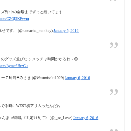
ッズ列 中の会場までずっと続いてます
er.com/CZQl5KFyvm
です。 (@namacha_monkey)
January 5, 2016
のグッズ並びなぅ メッチャ時間かかるわ～😅
r.com/Aymc6HrzGu
ーＺ所属❤みさき (@Westmisaki1029)
January 6, 2016
でる時にWEST横アリ入ったんだね
ん@1/6猿魂《固定ﾂｲ見て》 (@j_sz_Love)
January 6, 2016