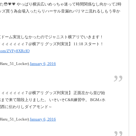
😳💗💗 やっぱり横浜広いめっちゃ迷って時間関係なし向かって2時
グッズ買う為会場入ったらリハーサル音漏れパリマニ流れるしもう辛か
京ドーム実況しなかったのでジャニスト横アリでいきます！
ィィィィィィ７@横アリ グッズ列実況】 11:18 スタート！
r.com/ZVFy8XRcIO
Haru_51_Locker)
January 6, 2016
ィィィィィィィ７@横アリ グッズ列実況】 正面左から並び始
まで来て階段上りました。 いそいそC&R練習中。 BGM♪ホ
関西に伝わりしダイアモンド～
Haru_51_Locker)
January 6, 2016