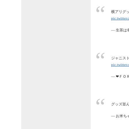
横アリグ
pic.twitt
— 生茶は幸せ
ジャニスト
pic.twitte
— ❤ＦＯＲ
グッズ並ん
— お米ちゃ