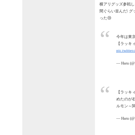
横アリグッズ参戦した
間ぐらい並んだ❕ 
った😢
今年は東
【ラッキィ
pic.twitte
— Haru (@
【ラッキ
めたのが右
ルモン～
— Haru (@