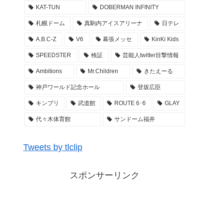
KAT-TUN
DOBERMAN INFINITY
2022年3月28日
札幌ドーム
真駒内アイスアリーナ
日テレ
乃木坂46 29thSGアンダーライブ 3DAYS ぴあア
A.B.C-Z
V6
幕張メッセ
KinKi Kids
リーナMM アンダラ レポ まとめ
SPEEDSTER
検証
芸能人twitter目撃情報
2022年3月27日
Ambitions
Mr.Children
きたえーる
Kis-My-Ftに逢えるdeShow 2022 キスマイ 札幌
真駒内アイスアリーナ 座席・セトリ・グッズ M
神戸ワールド記念ホール
登坂広臣
C レポ まとめ
キンプリ
武道館
ROUTE 6･6
GLAY
2022年3月26日
代々木体育館
サンドーム福井
GENERATIONS ライブ #WonderSquare セトリ
座席 アリーナ構成 グッズ … LIVE TOUR 2022
Tweets by tlclip
レポまとめ
2022年3月26日
スポンサーリンク
GENERATIONS ライブ #WonderSquare セトリ
座席 アリーナ構成 グッズ … LIVE TOUR 2022
〜開幕祭〜 東京ドーム レポまとめ