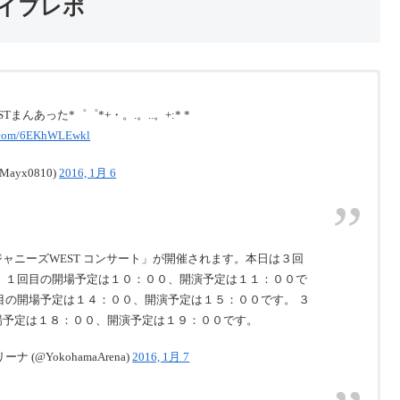
イブレポ
Tまんあった*゜゜*+・。.。..。+:* *
er.com/6EKhWLEwkl
Mayx0810)
2016, 1月 6
ャニーズWEST コンサート」が開催されます。本日は３回
。 １回目の開場予定は１０：００、開演予定は１１：００で
回目の開場予定は１４：００、開演予定は１５：００です。 ３
場予定は１８：００、開演予定は１９：００です。
ナ (@YokohamaArena)
2016, 1月 7