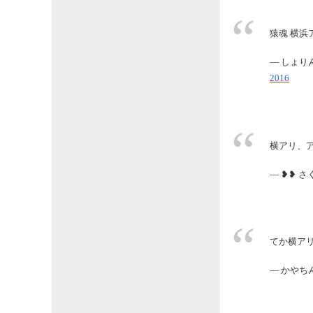
猿魂 横
— しょりん
2016
横アリ、
— ❥❥ さく
てか横アリ
— かやちん ♛