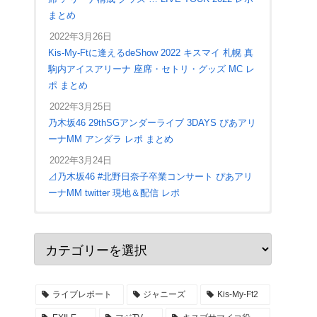
まとめ
2022年3月26日
Kis-My-Ftに逢えるdeShow 2022 キスマイ 札幌 真
駒内アイスアリーナ 座席・セトリ・グッズ MC レ
ポ まとめ
2022年3月25日
乃木坂46 29thSGアンダーライブ 3DAYS ぴあアリ
ーナMM アンダラ レポ まとめ
2022年3月24日
⊿乃木坂46 #北野日奈子卒業コンサート ぴあアリ
ーナMM twitter 現地＆配信 レポ
2022年4月28日
ジャニーズWEST LIVE TOUR 2022 #MixedJuice
アリーナ座席 入場口 ステージ構成 セトリ レポ
まとめ
ライブレポート
ジャニーズ
Kis-My-Ft2
2022年4月27日