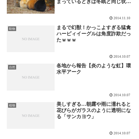
まっているときは冬眠と同じ状態
になってますのでゆっくり休ませ
てあげてください。
2014.11.10
まるで幻獣！かっこよすぎる猛禽
動物
ハーピィイーグルは角度詐欺だっ
たｗｗｗ
2014.10.07
各地から報告【炎のような虹】環
自然
水平アーク
2014.10.07
美しすぎる…朝露や雨に濡れると
植物
花びらがガラスのように透明にな
る「サンカヨウ」
2014.10.07