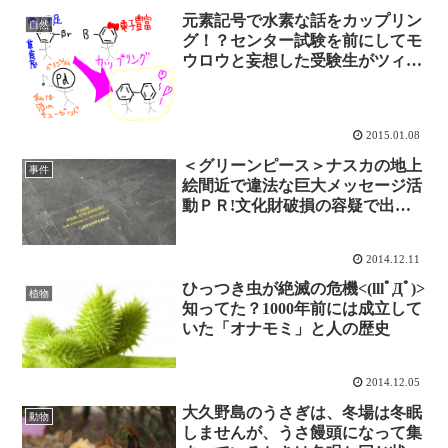
元素記号で水素な話をカップリン
自然
グ！？センター試験を前にしてモ
ウロウと妄想した受験生がツィー
トか？(笑)
2015.01.08
＜グリーンピース＞ナスカの地上
事件
絵間近で違法な巨大メッセージ活
動ＰＲ!文化財破損の容疑で出国
禁止
2014.12.11
ひっつき虫が絶滅の危機<(lllﾟДﾟ)>
植物
知ってた？1000年前には成立して
いた「オナモミ」と人の歴史
2014.12.05
大久野島のうさぎは、冬場は冬眠
動物
しませんが、うさ饅頭になって集