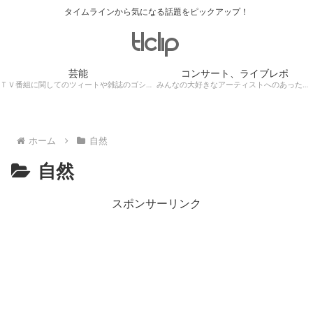
タイムラインから気になる話題をピックアップ！
芸能
コンサート、ライブレポ
ＴＶ番組に関してのツィートや雑誌のゴシップ記事、芸能人目撃情報・ロケ現場遭遇・・・
みんなの大好きなアーティストへのあったかぁ～い思いをツイッターレポートに保存！
ホーム
自然
自然
スポンサーリンク