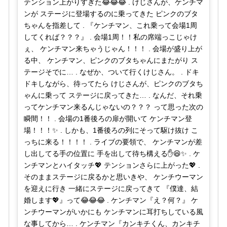
テンション上がりすぎた😂😂😂 . けじさんが、ケンチマ
ンが ステージに登場するのに乗ってきた ピンクのブタ
ちゃんを指差して . 『ケンチマン、これ乗って会場1周
してくれば？？？』 . 会場1周！！私の席端っこじゃけ
ぇ、 ケンチマン来ちゃうじゃん！！！ . 会場が盛り上が
る中、 ケンチマン、ピンクのブタちゃんにまたがり ス
テージそでに… . なぜか、ついて行くけじさん。 . ドキ
ドキしながら、待ってたら けじさんが、ピンクのブタち
ゃんに乗って ステージに戻ってきた… . なんだ、それ乗
ってケンチマン来るんじゃないの？？？ って思った次の
瞬間！！ . 会場の1番後ろの扉が開いて ケンチマン登
場！！！✨ . しかも、1番後ろの列にそって駆け抜け こ
っちに来る！！！！ . ライブの要領で、 ケンチマンが差
し出してる手の位置に 手を出して待ち構える✋😆✨ . ケ
ンチマンとハイタッチ💖 テンションさらに上がった💖 .
そのままステージに戻るかと思いきや、 ケンチウーマン
を迎えに行き 一緒にステージに戻ってきて 『僕達、結
婚します💖』って😂😂😂 . ケンチマン『え？何？』 ケ
ンチウーマンがいかにも ケンチマンに耳打ちしている風
な事してから… . ケンチマン『カンキチくん、カンキチ