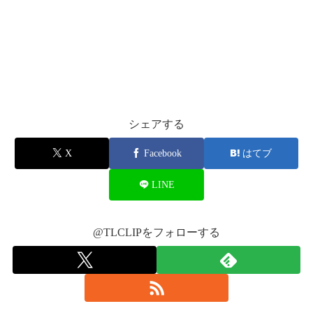
いやまぢ席近すぎな(笑)
— りきと (@othsvolley)
2016年4月1日
抽選あたらんかったけど全然あり。最高
今度あったら好き好きオーラ全開にしてい
こ。そのほうが当たるわ。
みんなかっこよすぎてもうやばい。
SECONDファンミやばかった😭😭
— きゃのん (@7010E13)
2016年4月1日
ハイタッチ😭😭けいじさんにも頭ぽんぽんし
てもらえた😭😭😭もっと好きになった😭
シェアする
😭“はづきさん･今日から俺の･もんじゃけ
ぇ”“今日はネス会”一生忘れん。
X
Facebook
はてブ
pic.twitter.com/ITzC7c0gjH
全員との握手はやばすぎた
LINE
— やまね みき (@chocolate___17)
— きゃのん (@7010E13)
2016年4月1日
April 1,
2016
@TLCLIPをフォローする
NESMITHのいじられ具合とバナナ
けいじに頭ポンポンしてもらった
啓司のドエス具合
ファンサやばいだろ
将吉の歌いはじめのハプニングと緊張具合