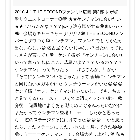
2016.4.1 THE SECONDファンミin広島 第2部 レポ④ .
💚リクエストコーナー③💚 ★★ケンチマンに会いたい
★★ ↑だったかな？？？|ω･`) 違う気がする😂まいっか
😂 . 会場もキャーキャーザワザワ😂 THE SECONDメン
バーもザワつく😂 ケンチマン、ファンミでも なかなか
出ないらしい😂 名古屋ぐらいじゃない？出たの ってね
っさんが言ってた💖 . ケンチ様が 『ケンチマンに会いた
いって言ってもね ここ、広島だよ？？？ いるの？？？
ケンチマン』 って言ったら… . けじさんか、誰かが
『そこにケンチマンいるじゃん』って 会場にケンチマン
と同じ白いメガネかけた ケンチウーマンがいた😂😂😂 .
ケンチ様『オレ、ケンチマンじゃないし。 でも、ちょっ
と見てくるわ』 . ステージそでに消えるケンチ様✨ . 数
分後… 遊園地によくある 動くぬいぐるみみたいなのに
またがって ケンチマン登場！！✨ . …したかと思った
ら、 逆のステージすそにはけてった😂😂😂 …かと思っ
たら、またステージに また、そのまま帰ってきた😂😂
😂 . ウーーーケンチマン！！ . 会場大盛り上がり💖 私も