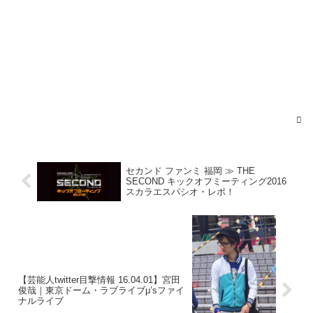
日
覚えてる限りだから正確ではないけどこの5人
のわちゃわちゃが伝わればと思って自己満で
すがレポ流していきます！かっこよかった😭
やばかった😭とかそんなんで終わらせたらだ
めだこのファンミは、本当に。。・°°・(＞_
＜)・°°・。
セカンド ファンミ 福岡 ≫ THE
SECOND キックオフミーティング2016
— しおりん（new） (@ex_0609_)
2016年4月1
スカラエスパシオ・レポ！
日
THE SECONDのファンミ楽しすぎた！
【芸能人twitter目撃情報 16.04.01】宮田
2列目だって近すぎてとにかくやばい！
俊哉｜東京ドーム・ラブライブμ’sファイ
ナルライブ
ハイタッチけんちさん手柔らかすぎてびっく