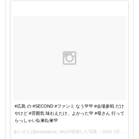
#広島 の #SECOND #ファンミ なう💚💚 #会場参戦 だけ
やけど #雰囲気 味わえたけ、よかった💚 #母さん 行って
らっしゃい🙋🏽🙋🏽💚
あいさん(@exjsbgene_ldh)が投稿した写真 –
2016 3月 31 8:37午後 PDT