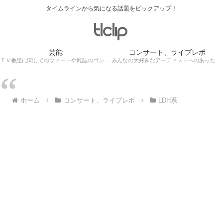
タイムラインから気になる話題をピックアップ！
芸能
コンサート、ライブレポ
ＴＶ番組に関してのツィートや雑誌のゴシップ記事、芸能人目撃情報・ロケ現場遭遇・・・
みんなの大好きなアーティストへのあったかぁ～い思いをツイッターレポートに保存！
ホーム
コンサート、ライブレポ
LDH系