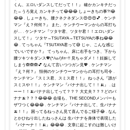
くん、エロいダンスしてだって！！』 確かカンキチだっ
た←うろ覚え カンキチって😂😂😂 しょーきちの事?!😂
😂😂 . しょーきち、腰クネクネダンス😍😍😍💕 . ケンチ
マン『え？何何？』 また、ケンチウーマンからの耳打ち
が… . ケンチマン『ツタヤ君、ツタヤ君！！エロいダン
スして！』 ツタヤ→TSUTAYA→TETSUYAの事ね😂😂
😂 . てっちゃん『TSUTAYA君って😅 じゃ、こんな感じ
でいいですか？』 てっちゃん、床に右手をつき、下から
腰ツキツキダンス💖(*ﾉωﾉ)ｷｬｰ!! 見ちゃダメ！！妊娠して
しまう🙈🙈🙈💕 なんて言いつつガン見💖 . ケンチマン
『え？何？』 恒例のケンチウーマンからの耳打ち司令 .
ケンチマン『スミス君、スミス君！！』 ねっさん『誰が
スミスや！！』 ケンチマン『バナナ出して！！🍌』 . は
ーー！！🍌バナナ出してって？？？ 大丈夫？？？どのバ
ナナ🍌？？？😂😂😂 会場も、THE SECONDメンバーも
ザワつく😂😂😂 . ケンチマン『バナナ出して、生バナナ
🍌！！』 困ってるねっさん見て喜んでるご様子😂 . なん
とかひねり出したねっさんは 生バナナを身体で表現した
『バナ〜ナ！！🍌』😂😂😂 . 文章に起こすのは難しいけ