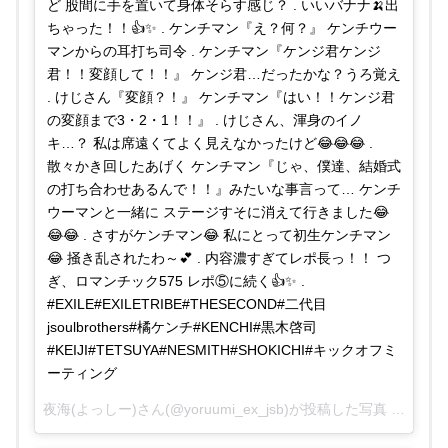
ど 股間に手を置いて身体そらす感じ？ . いいバナナ🍌出
ちゃった！！👍✨ . ケンチマン『え？何？』 ケンチウー
マンからの耳打ち司令 . ケンチマン『ケンジ君ケンジ
君！！変顔して！！』 ケンジ君…だったかな？うろ覚え
. けじさん『変顔？！』 ケンチマン『はい！！ケンジ君
の変顔まで3・2・1！！』 . けじさん、渾身のイノ
キ…？ 私は席遠くてよく見えなかったけど😂😂😂 .
散々かき回したあげく ケンチマン『じゃ、僕達、結婚式
の打ち合わせあるんで！！』みたいな事言って… ケンチ
ウーマンと一緒に ステージすそに消えて行きました😂
😂😂 . さすがケンチマン😂 私にとって初生ケンチマン
😂 掻き乱されたわ～💕 . 内容濃すぎてレポ長っ！！ つ
ぎ、ロマンチック575 レポ⑤に続く👍✨ .
#EXILE#EXILETRIBE#THESECOND#二代目
jsoulbrothers#橘ケンチ#KENCHI#黒木啓司
#KEIJI#TETSUYA#NESMITH#SHOKICHI#キックオフミ
ーティング
夜海(よっしー)さん(@yoruumi_ex_jsb)が投稿した写真 –
2016 