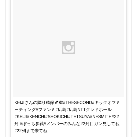
KEIJIさんの隣り確保💕🙈#THESECOND#キックオフミ
ーティング#ファンミ#広島#広島NTTクレドホール
#KEIJI#KENCHI#SHOKICHI#TETSUYA#NESMITH#22
列 #ぼっち参戦#メンバーのみんな22列目ガン見してね
#22列まで来てね