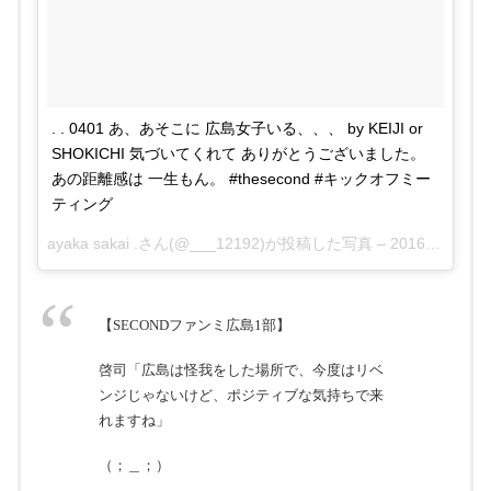
. . 0401 あ、あそこに 広島女子いる、、、 by KEIJI or
SHOKICHI 気づいてくれて ありがとうございました。
あの距離感は 一生もん。 #thesecond #キックオフミー
ティング
ayaka sakai .さん(@___12192)が投稿した写真 –
2016 4月 1 6:01午前 PDT
【SECONDファンミ広島1部】
啓司「広島は怪我をした場所で、今度はリベ
ンジじゃないけど、ポジティブな気持ちで来
れますね」
（；＿；）