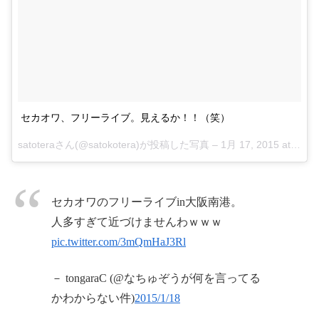
セカオワ、フリーライブ。見えるか！！（笑）
satoteraさん(@satokotera)が投稿した写真 –
1月 17, 2015 at 9:03午後 PST
セカオワのフリーライブin大阪南港。
人多すぎて近づけませんわｗｗｗ
pic.twitter.com/3mQmHaJ3Rl
－ tongaraC (@なちゅぞうが何を言ってる
かわからない件)
2015/1/18