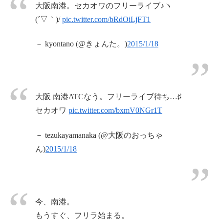
大阪南港。セカオワのフリーライブ♪ヽ
(´▽｀)/
pic.twitter.com/bRdOiLjFT1
－ kyontano (@きょんた。)
2015/1/18
大阪 南港ATCなう。フリーライブ待ち…♯
セカオワ
pic.twitter.com/bxmV0NGr1T
－ tezukayamanaka (@大阪のおっちゃ
ん)
2015/1/18
今、南港。
もうすぐ、フリラ始まる。