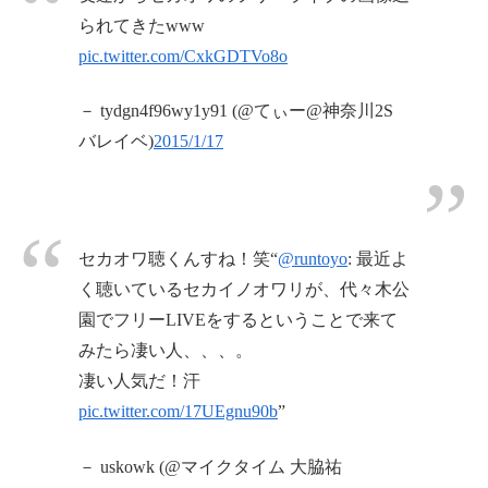
られてきたwww
pic.twitter.com/CxkGDTVo8o
－ tydgn4f96wy1y91 (@てぃー@神奈川2S
バレイベ)
2015/1/17
セカオワ聴くんすね！笑“
@runtoyo
: 最近よ
く聴いているセカイノオワリが、代々木公
園でフリーLIVEをするということで来て
みたら凄い人、、、。
凄い人気だ！汗
pic.twitter.com/17UEgnu90b
”
－ uskowk (@マイクタイム 大脇祐