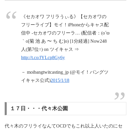
《セカオワ フリラうぃる》【セカオワの
フリーライブ】モイ！iPhoneからキャス配
信中 -セカオワのフリーラ… (配信者：(o´ϖ
｀o[菊 池 あ 〜 ち む]o) [1分経過] Now248
人(第7位↑) on ツイキャス ⇒
http://t.co/JYLcp8Gy6y
－ moibangtwitcasting_jp (@モイ！バングツ
イキャス公式)
2015/1/18
１７日・・・代々木公園
代々木のフリライなんてOCDでもこれ以上人いたのにセ