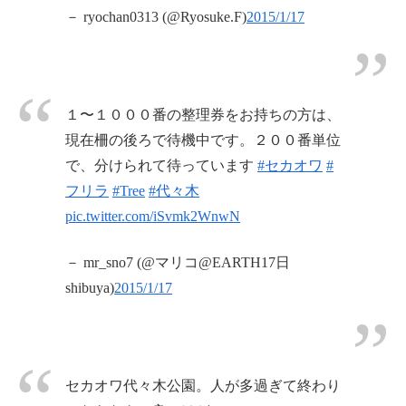
－ ryochan0313 (@Ryosuke.F)
2015/1/17
１〜１０００番の整理券をお持ちの方は、
現在柵の後ろで待機中です。２００番単位
で、分けられて待っています
#セカオワ
#
フリラ
#Tree
#代々木
pic.twitter.com/iSvmk2WnwN
－ mr_sno7 (@マリコ@EARTH17日
shibuya)
2015/1/17
セカオワ代々木公園。人が多過ぎて終わり