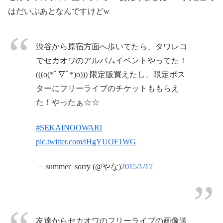
はだいぶあとなんですけどw
渋谷から原宿方面へ歩いてたら、タワレコ
でセカオワのアルバムイベントやってた！
(((o(*ﾟ▽ﾟ*)o))) 限定版買えたし、限定ポス
ターにフリーライブのチケットももらえ
た！やったぁ☆☆
#SEKAINOOWARI
pic.twitter.com/tHgYUOF1WG
－ summer_sorry (@やな)
2015/1/17
友達からセカオワのフリーライブの画像送