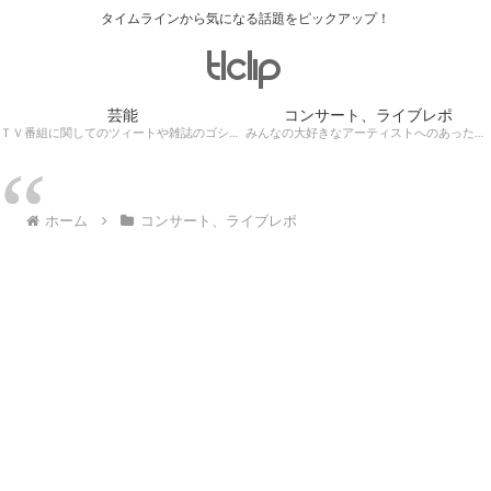
タイムラインから気になる話題をピックアップ！
芸能
コンサート、ライブレポ
ＴＶ番組に関してのツィートや雑誌のゴシップ記事、芸能人目撃情報・ロケ現場遭遇・・・
みんなの大好きなアーティストへのあったかぁ～い思いをツイッターレポートに保存！
ホーム
コンサート、ライブレポ