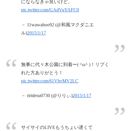
にならなきゃ良いけど。
pic.twitter.com/GAdVuYAFC0
－ 11wawahoo92 (@和風マクダニエ
ル)
2015/1/17
無事に代々木公園に到着ー( ^ω^ )！リプく
れた方ありがとう！
pic.twitter.com/61VhvMV2LC
－ riridesu0730 (@りりぃ)
2015/1/17
サイサイのLIVEもうちょい遅くて