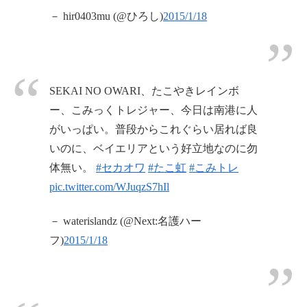
－ hir0403mu (@ひろし)
2015/1/18
SEKAI NO OWARI、たこやきレインボ
ー、こみっくトレジャー、今日は南港に人
がいっぱい。普段からこれぐらい居れば良
いのに、ベイエリアという好立地なのに勿
体無い。
#セカオワ
#たこ虹
#こみトレ
pic.twitter.com/WJuqzS7hIl
－ waterislandz (@Next:名護ハー
フ)
2015/1/18