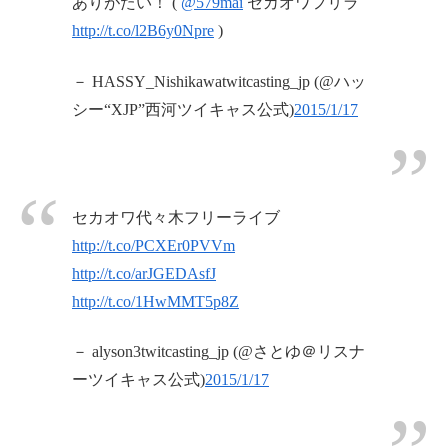
ありがたい！ (
@579mai
セカオワフリラ
http://t.co/l2B6y0Npre
)
－ HASSY_Nishikawatwitcasting_jp (@ハッ
シー“XJP”西河ツイキャス公式)
2015/1/17
セカオワ代々木フリーライブ
http://t.co/PCXEr0PVVm
http://t.co/arJGEDAsfJ
http://t.co/1HwMMT5p8Z
－ alyson3twitcasting_jp (@さとゆ＠リスナ
ーツイキャス公式)
2015/1/17