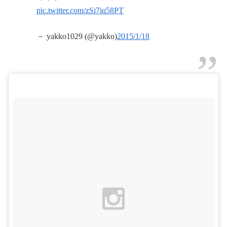
pic.twitter.com/zSi7iq58PT
－ yakko1029 (@yakko)
2015/1/18