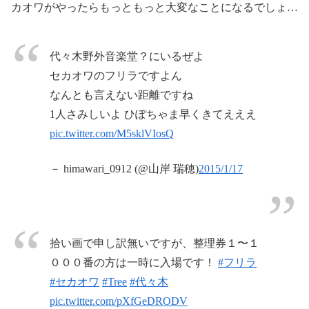
カオワがやったらもっともっと大変なことになるでしょ…
代々木野外音楽堂？にいるぜよ
セカオワのフリラですよん
なんとも言えない距離ですね
1人さみしいよ ひぽちゃま早くきてえええ
pic.twitter.com/M5sklVIosQ
－ himawari_0912 (@山岸 瑞穂)
2015/1/17
拾い画で申し訳無いですが、整理券１〜１
０００番の方は一時に入場です！
#フリラ
#セカオワ
#Tree
#代々木
pic.twitter.com/pXfGeDRODV