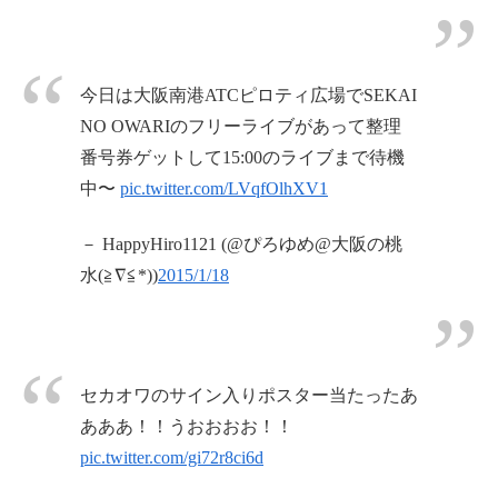
今日は大阪南港ATCピロティ広場でSEKAI
NO OWARIのフリーライブがあって整理
番号券ゲットして15:00のライブまで待機
中〜
pic.twitter.com/LVqfOlhXV1
－ HappyHiro1121 (@ぴろゆめ@大阪の桃
水(≧∇≦*))
2015/1/18
セカオワのサイン入りポスター当たったあ
あああ！！うおおおお！！
pic.twitter.com/gi72r8ci6d