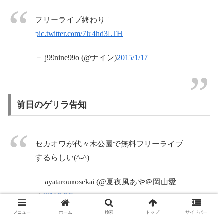
フリーライブ終わり！
pic.twitter.com/7lu4hd3LTH
－ j99nine99o (@ナイン)
2015/1/17
前日のゲリラ告知
セカオワが代々木公園で無料フリーライブ
するらしい(^-^)
－ ayatarounosekai (@夏夜風あや＠岡山愛
♪)
2015/1/17
メニュー
ホーム
検索
トップ
サイドバー