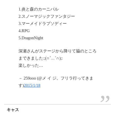
1.炎と森のカーニバル
2.スノーマジックファンタジー
3.マーメイドラプソディー
4.RPG
5.DragonNight
深瀬さんがステージから降りて脇のところ
まできました:;(∩´﹏`∩);:
楽しかった…
－ 259ooo (@メ イ ジ。フリラ行ってきま
す)
2015/1/18
キャス