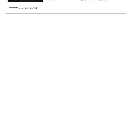
す。
www.atc-co.com