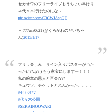
セカオワのフリーライブもうちょい早けり
ゃ代々木行けたのにな～
pic.twitter.com/C3CWJAspQF
－ 777aaa0621 (@くろかわのだいちゃ
ん)
2015/1/17
フリラ楽しみ！サイン入りポスターが当た
った(;´??Д??`) もう家宝にしますー！！！
私の腕章の恩人と再会????
キュウソ、チケットとれんかった。。。。
#セカオワ
#代々木公園
#SEKAINOOWARI