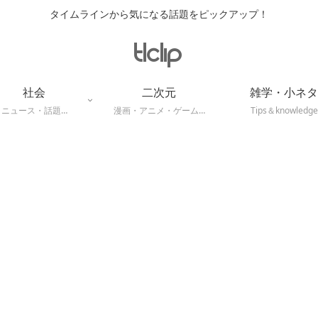
タイムラインから気になる話題をピックアップ！
社会
二次元
雑学・小ネタ
ニュース・話題…
漫画・アニメ・ゲーム…
Tips＆knowledge