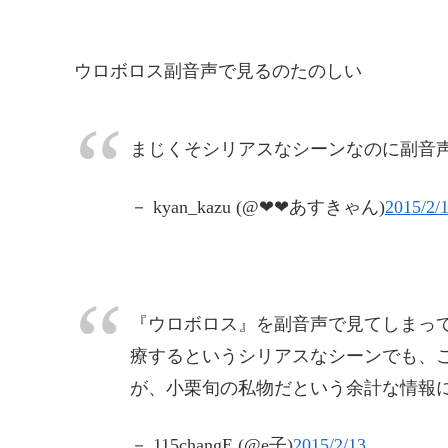
ウロボロス副音声で見るのたのしい
まじくそシリアスなシーンなのに副音
－ kyan_kazu (@❤︎❤︎あすきゃん)
2015/2/
『ウロボロス』を副音声で見てしまっ
療するというシリアスなシーンでも、
が、小栗旬の私物だという余計な情報
－ 115changE (@e子)
2015/2/13