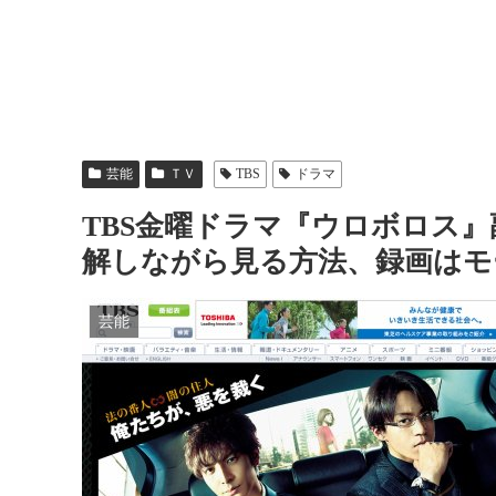
芸能
ＴＶ
TBS
ドラマ
TBS金曜ドラマ『ウロボロス
解しながら見る方法、録画はモ
芸能