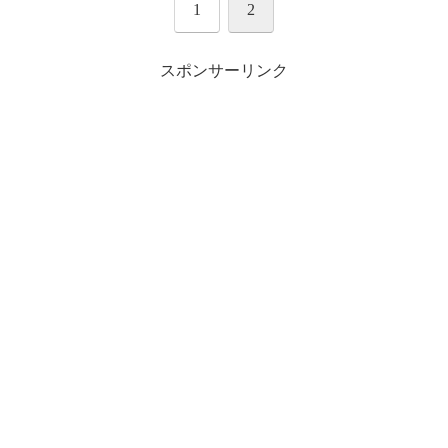
1
2
(@omitan_jsb_312)
September 7, 2016
スポンサーリンク
臣隆TAKAHIROりゅうとがお隣のお子様二人
連れの親子にフリスビー狙い投げ😊💕
最前列だからトロッコちかっ！
みんな指さしてから優しくポイって😊😊😊
4枚ゲットいいな😊
写真撮らせてもらったよ
pic.twitter.com/kRqgdvscBy
— omiっこ (@Omiko_LA0312)
September 7,
2016
ステージ裏で見にくいけど、神席だわ！意外
と近いし、フリスビー飛んでくるし！