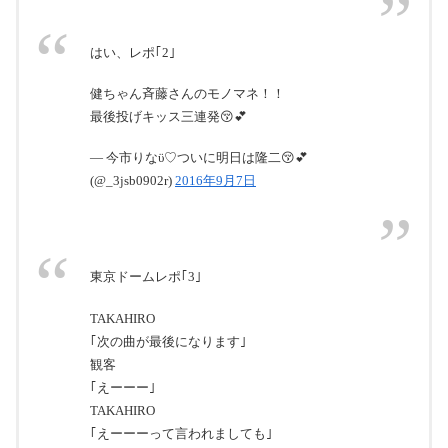
はい、レポ｢2｣
健ちゃん斉藤さんのモノマネ！！
最後投げキッス三連発😚💕
— 今市りなϋ♡ついに明日は隆二😚💕
(@_3jsb0902r)
2016年9月7日
東京ドームレポ｢3｣
TAKAHIRO
｢次の曲が最後になります｣
観客
｢えーーー｣
TAKAHIRO
｢えーーーって言われましても｣