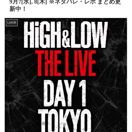
9月7[水], 8[木] ※ネタバレ・レポ まとめ更
新中！
LDH系