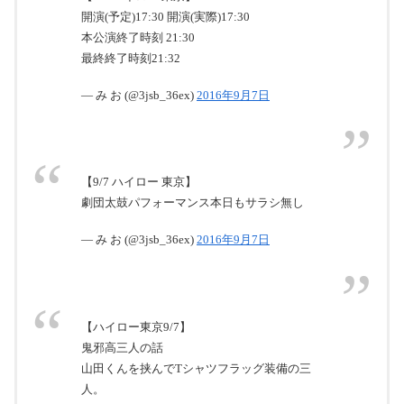
開演(予定)17:30 開演(実際)17:30
本公演終了時刻 21:30
最終終了時刻21:32
— み お (@3jsb_36ex)
2016年9月7日
【9/7 ハイロー 東京】
劇団太鼓パフォーマンス本日もサラシ無し
— み お (@3jsb_36ex)
2016年9月7日
【ハイロー東京9/7】
鬼邪高三人の話
山田くんを挟んでTシャツフラッグ装備の三
人。