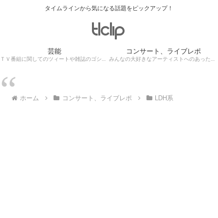
タイムラインから気になる話題をピックアップ！
芸能
コンサート、ライブレポ
ＴＶ番組に関してのツィートや雑誌のゴシップ記事、芸能人目撃情報・ロケ現場遭遇・・・
みんなの大好きなアーティストへのあったかぁ～い思いをツイッターレポートに保存！
ホーム
コンサート、ライブレポ
LDH系