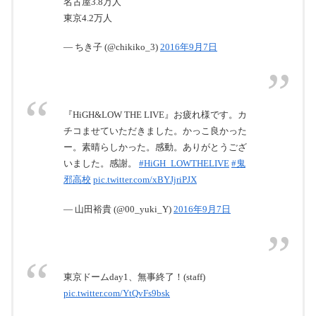
名古屋3.8万人
東京4.2万人
— ちき子 (@chikiko_3)
2016年9月7日
『HiGH&LOW THE LIVE』お疲れ様です。カ
チコませていただきました。かっこ良かった
ー。素晴らしかった。感動。ありがとうござ
いました。感謝。
#HiGH_LOWTHELIVE
#鬼
邪高校
pic.twitter.com/xBYJjriPJX
— 山田裕貴 (@00_yuki_Y)
2016年9月7日
東京ドームday1、無事終了！(staff)
pic.twitter.com/YtQvFs9bsk