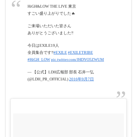
HiGH&LOW THE LIVE 東京
すごい盛り上がりでした🔥
ご来場いただいた皆さん
ありがとうございました‼️
今日はEXILE19人
全員集合です‼️
#EXILE
#EXILETRIBE
#HiGH_LOW
pic.twitter.com/JHDYO5ZWUM
— 【公式】LDH広報部 部長 石井一弘
(@LDH_PR_OFFICIAL)
2016年9月7日