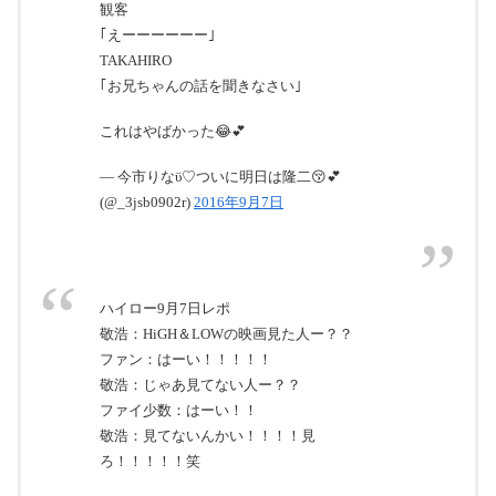
観客
｢えーーーーーー｣
TAKAHIRO
｢お兄ちゃんの話を聞きなさい｣
これはやばかった😂💕
— 今市りなϋ♡ついに明日は隆二😚💕
(@_3jsb0902r)
2016年9月7日
ハイロー9月7日レポ
敬浩：HiGH＆LOWの映画見た人ー？？
ファン：はーい！！！！！
敬浩：じゃあ見てない人ー？？
ファイ少数：はーい！！
敬浩：見てないんかい！！！！見
ろ！！！！！笑