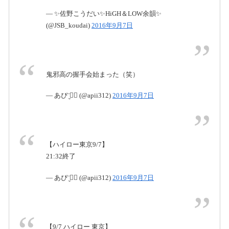
— ✨佐野こうだい✨HiGH＆LOW余韻✨
(@JSB_koudai)
2016年9月7日
鬼邪高の握手会始まった（笑）
— あぴ¨̮♡⃛ (@apii312)
2016年9月7日
【ハイロー東京9/7】
21:32終了
— あぴ¨̮♡⃛ (@apii312)
2016年9月7日
【9/7 ハイロー 東京】