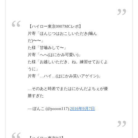
【ハイロー東京0907MCレポ】
片寄「ほんじつはおこしいただき(噛ん
だ)〜〜」
た様「甘嚙みして〜」
片寄「へへ(はにかみ可愛い)」
た様「お越しいただき、ね。練習せておくよ
うに」
片寄「…ハイ…(はにかみ笑いアゲイン)」
…そのあと時差でまたはにかんだよちぇが優
勝すぎた
— ぽんこ (@pooon117)
2016年9月7日