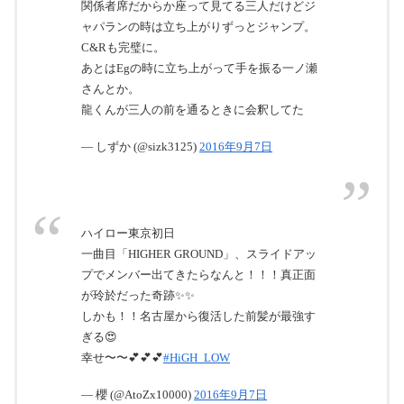
関係者席だからか座って見てる三人だけどジ
ャパランの時は立ち上がりずっとジャンプ。
C&Rも完璧に。
あとはEgの時に立ち上がって手を振る一ノ瀬
さんとか。
龍くんが三人の前を通るときに会釈してた
— しずか (@sizk3125)
2016年9月7日
ハイロー東京初日
一曲目「HIGHER GROUND」、スライドアッ
プでメンバー出てきたらなんと！！！真正面
が玲於だった奇跡✨✨
しかも！！名古屋から復活した前髪が最強す
ぎる😍
幸せ〜〜💕💕💕
#HiGH_LOW
— 櫻 (@AtoZx10000)
2016年9月7日