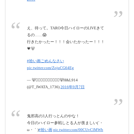
え、待って。TARO今日ハイローのLIVEきて
るの……😱
行きたかったー！！！会いたかったー！！！
💗🐻
#拾い画ごめんなさい
pic.twitter.com/ZojuCG64Eg
— 🐻は⃝な⃝ち⃝ょ⃝び⃝🐻H&L914
(@T_IWATA_1736)
2016年9月7日
鬼邪高の3人行っとんのやな！
今日のハイロー参戦しとる人が羨ましい(´・
ω・｀)
#拾い画
pic.twitter.com/00CUvClMWb