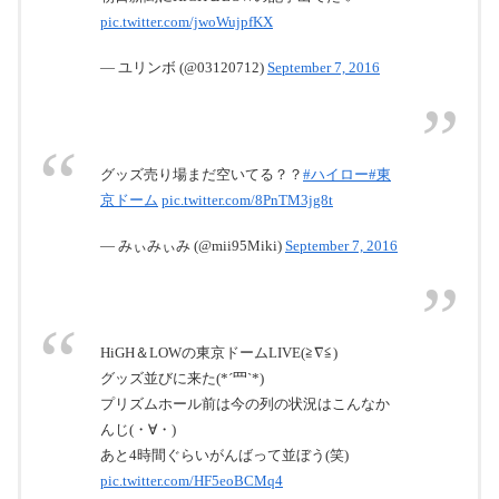
pic.twitter.com/jwoWujpfKX
— ユリンボ (@03120712)
September 7, 2016
グッズ売り場まだ空いてる？？
#ハイロー
#東
京ドーム
pic.twitter.com/8PnTM3jg8t
— みぃみぃみ (@mii95Miki)
September 7, 2016
HiGH＆LOWの東京ドームLIVE(≧∇≦)
グッズ並びに来た(*´罒`*)
プリズムホール前は今の列の状況はこんなか
んじ(・∀・)
あと4時間ぐらいがんばって並ぼう(笑)
pic.twitter.com/HF5eoBCMq4