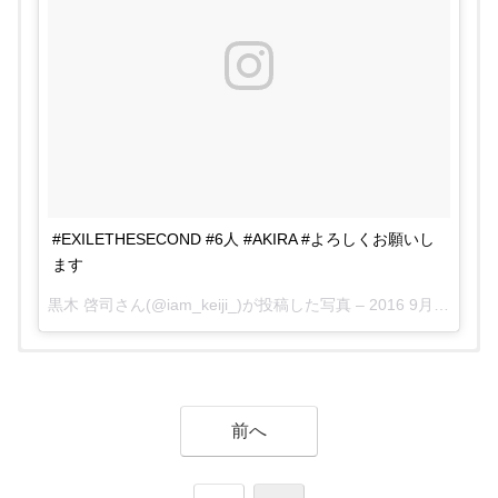
#EXILETHESECOND #6人 #AKIRA #よろしくお願いし
ます
黒木 啓司さん(@iam_keiji_)が投稿した写真 –
2016 9月 7 8:36午前 PDT
前の人がTAKAHIROのフリスビー取ってたか
ら写真撮らせてもらった😈
前へ
pic.twitter.com/Obv5YKCVSo
— てぃな -受験のため低浮上 –