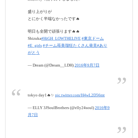
盛り上がりが
とにかく半端なかったです🔥
明日も全開で頑張ります🔥🔥
Shizuka
#HiGH_LOWTHELIVE
#東京ドーム
#E_girls
#チーム苺美瑠狂たくさん発見
#あり
がとう
— Dream (@Dream__LDH)
2016年9月7日
tokyo day1🔥✨
pic.twitter.com/H4wL2D56mt
— ELLY 3JSoulBrothers (@elly24soul)
2016年9
月7日