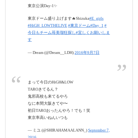
東京公演Day-1✨
東京ドーム盛り上げます🔥Shizuka
#E_girls
#HiGH_LOWTHELIVE
#東京ドーム
#Day_1
#
今日もチーム苺美瑠狂探し
#宜しくお願いしま
す
— Dream (@Dream__LDH)
2016年9月7日
まって今日のHiGH&LOW
TAROきてるん？
鬼邪高校も来てるやろ
なに本間大阪きてや〜
初日TAROおったんやろ！でも！笑
東京率高いねんいつも
— ミユ (@SHIRAHAMAALANN_)
September 7,
2016