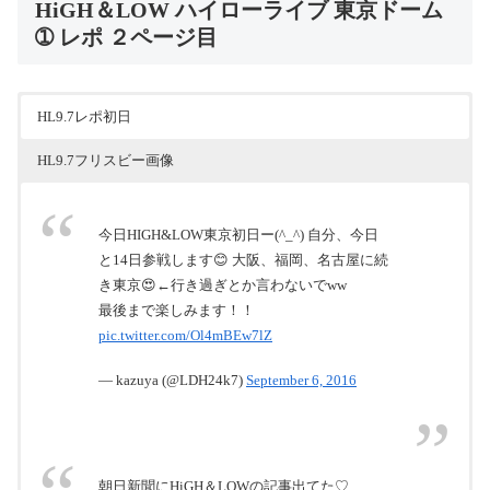
HiGH＆LOW ハイローライブ 東京ドーム
➀ レポ ２ページ目
HL9.7レポ初日
HL9.7フリスビー画像
今日HIGH&LOW東京初日ー(^_^) 自分、今日
と14日参戦します😊 大阪、福岡、名古屋に続
き東京😍←行き過ぎとか言わないでww
最後まで楽しみます！！
pic.twitter.com/Ol4mBEw7lZ
— kazuya (@LDH24k7)
September 6, 2016
朝日新聞にHiGH＆LOWの記事出てた♡