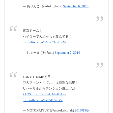
— ありんこ (@arinko_latte)
September 6, 2016
東京ドーム！
ハイローで人めっちゃ並んでる！
pic.twitter.com/8Mw7OzuHmW
— しょーま (@x7xs1)
September 7, 2016
TOKYO DOME初日
巨人ファンとしてここは特別な球場！
リハーサルからテンション爆上げだ
#AOS
https://t.co/wUAdv9SX2s
pic.twitter.com/hxb5H7n3V2
— MOTOKATSU®︎ (@motokatsu_dr)
2016年9月