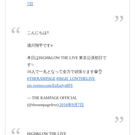
7日
こんにちは‼️
浦川翔平です✊
本日はHiGH&LOW THE LIVE 東京公演初日で
す✨
16人で一丸となって全力で頑張ります😁👌
#THERAMPAGE
#HiGH_LOWTHELIVE
pic.twitter.com/EzEqJys8FS
— THE RAMPAGE OFFICIAL
(@therampagefext)
2016年9月7日
HiGH&LOW THE LIVE