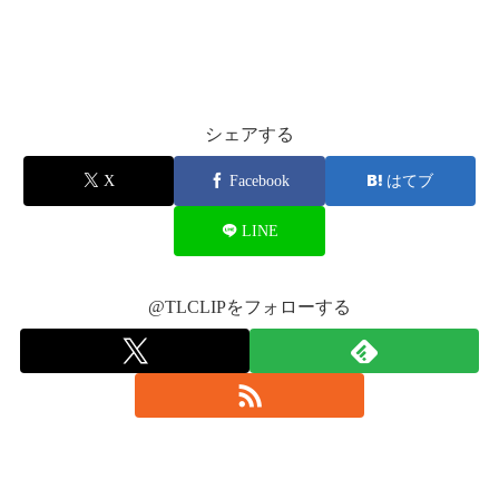
pic.twitter.com/kMz3vEn3pG
— なちゅ♡LDH垢 (@LDH23422867)
September 7, 2016
シェアする
ハイロー終わりました！！
X
Facebook
はてブ
りくくんのフリスビー取れた😭💗
嬉しい…
LINE
震える…
ホントにありがとう😭💗💗
@therampagefext
@TLCLIPをフォローする
pic.twitter.com/nTGb96KO8S
— さとうかえ (@KaeAlan_Peco)
September 7,
2016
一列前が岩田フリスビー着弾で騒ぎの中、目