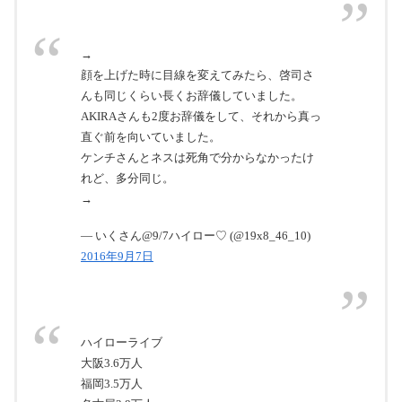
→
顔を上げた時に目線を変えてみたら、啓司さ
んも同じくらい長くお辞儀していました。
AKIRAさんも2度お辞儀をして、それから真っ
直ぐ前を向いていました。
ケンチさんとネスは死角で分からなかったけ
れど、多分同じ。
→
— いくさん@9/7ハイロー♡ (@19x8_46_10)
2016年9月7日
ハイローライブ
大阪3.6万人
福岡3.5万人