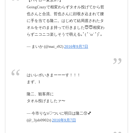
【ハイロー東京9/7】
GoingCrazyで相変わらずタオル投げてから哲
也さんと合流、哲也さんに顔覗き込まれて腰
に手を当てる隆二。はじめて結局渡されたタ
オルをそのまま持って行きました😇😇相変わ
らずニコニコ楽しそうで萌える｡ﾟ( ﾟ´ω` ﾟ)ﾟ｡
— まいか (@mai_r92)
2016年9月7日
はいレポいきまーーーす！！！
まず、1
隆二、観客席に
タオル投げましたァ〜
— 今市りなϋ♡ついに明日は隆二😚💕
(@_3jsb0902r)
2016年9月7日