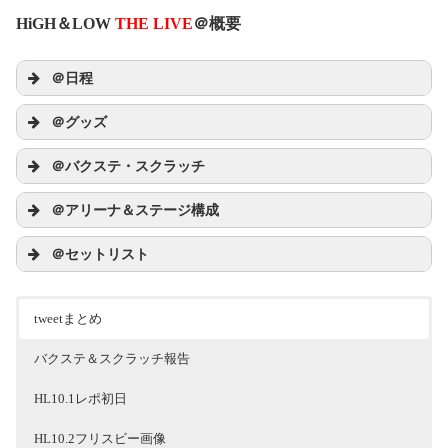
HiGH＆LOW
THE LIVE
＠概要
＠日程
10/1(土)・10/2(日)・10/3(月)京セラドームに
＠グッズ
て行われる「HiGH&LOW THE LIVE」 日
本全国の映画館でライブ・ビューイングが
THE LIVE
決定!! | EXILE mobile
＠バクステ・スクラッチ
最新情報から､チケット先行予約､ブログ､動画､画像
など豊富なコンテンツが満載！
m.ex-m.jp
EXILE TRIBE STATION ONLINE STORE
＠アリーナ＆ステージ構成
｜TOPページ
EXILE TRIBE STATION ONLINE STORE。LDH所属ア
ーティストオフィシャルグッズをご購入いただける
＠セットリスト
オンラインストア。
THE LIVE
www.exiletribestation.jp
tweetまとめ
バクステ＆スクラッチ報告
pic.twitter.com/0gM6iJpBeZ
THE LIVE
HL10.1レポ初日
HL10.2フリスビー画像
LDH LIVE SCHEDULE