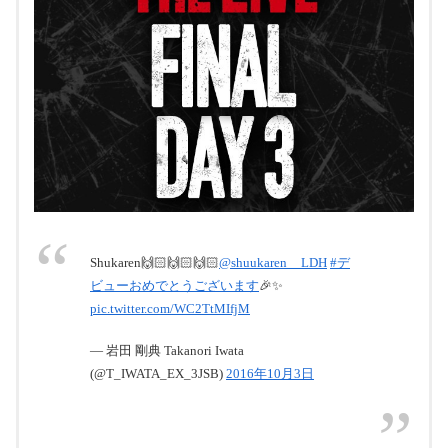
#GENERATIONS
#HiGH
#三
代目JSoulBrothers
#EXILETRIBE
#京セ
ラドーム
#7月22日
EXILE TRIBE CARD | チケット先行抽選予
約情報
pic.twitter.com/6uRKvyxogn
EXILE TRIBE CARD会員様限定！チケット先行抽選
予約情報はこちら
www.exiletribecard.jp
July 22, 2016
THE LIVE
pic.twitter.com/t6h9erZDqR
【EXILE TRIBE カード会員様企画】『HiGH&LOW
Shukaren🙌🏻🙌🏻🙌🏻
@shuukaren__LDH
#デ
THE LIVE』（FINAL大阪公演）終演後バックステー
ビューおめでとうございます
🎉✨
2016年10月1
pic.twitter.com/WC2TtMIfjM
ジへご招待！
日
— 岩田 剛典 Takanori Iwata
(@T_IWATA_EX_3JSB)
2016年10月3日