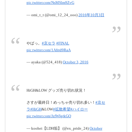
pic.twitter.com/NsMSlm9ZvG
pic.twitter.com/YNb9AgCCOF
— omi_t_t (@omi_12_24_ooo)
2016年10月3日
August 26, 2016
やばっ。
#京セラ
#FINAL
pic.twitter.com/1Afrrd9RaA
— ayaka (@524_418)
October 3, 2016
HiGH&LOW グッズ売り切れ状況！
さすが最終日！めっちゃ売り切れ多い！
#京セ
ラ
#HiGH
&LOW
#拡散希望
#ハイロー
［ご利用対象期間］2016年3月16日（水）～2016年8月
pic.twitter.com/JzfWIgrkGO
15日（月）
— koohei【LDH垢】 (@ex_pride_24)
October
［エントリー受付］2016年9月28日（水）18:00～9月