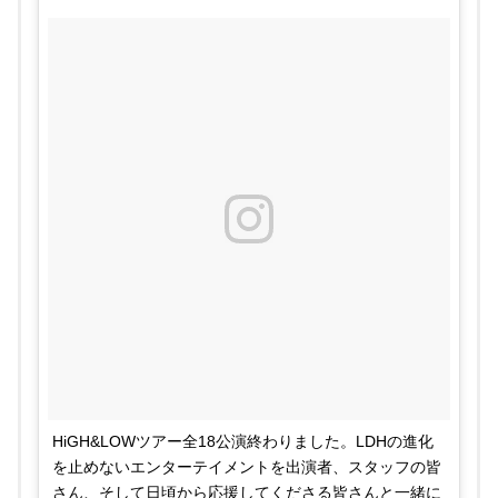
RUN THIS TOWN
https://t.co/pKhD4rstPG
2016年10月
1日
Unbreakable
2016年7月23日
FIND A WAY
FOREVER YOUNG AT HEART
Maria
Hell On Earth
WE RUN DIS
SIN
pic.twitter.com/QxLCqotGoE
Louder
JUST LIKE HEAVEN
TIME FLIES
2016年8月27日
HiGH&LOWツアー全18公演終わりました。LDHの進化
WILD TRIBE
を止めないエンターテイメントを出演者、スタッフの皆
https://t.co/OnmYwkIcAq
さん、そして日頃から応援してくださる皆さんと一緒に