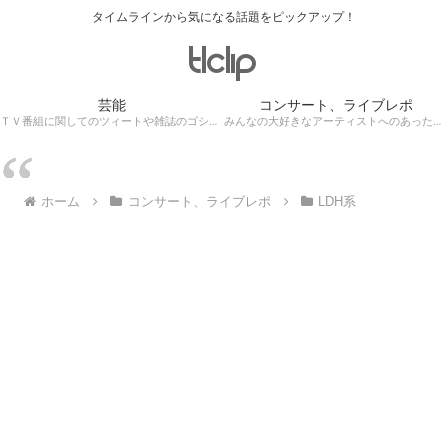
タイムラインから気になる話題をピックアップ！
芸能
コンサート、ライブレポ
ＴＶ番組に関してのツィートや雑誌のゴシップ記事、芸能人目撃情報・ロケ現場遭遇・・・
みんなの大好きなアーティストへのあったかぁ～い思いをツイッターレポートに保存！
ホーム
コンサート、ライブレポ
LDH系