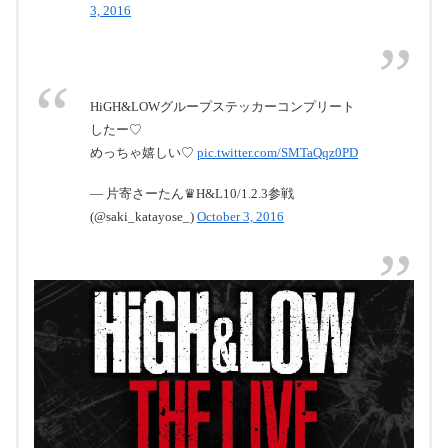
3, 2016
29日（木）9:59
HiGH&LOWグループステッカーコンプリート
したー♡
めっちゃ嬉しい♡
pic.twitter.com/SMTaQqz0PD
— 片寄さーたん♛H&L10/1.2.3参戦
#拾い画
(@saki_katayose_)
October 3, 2016
pic.twitter.com/eE1EPCfKUt
2016年9月26
日