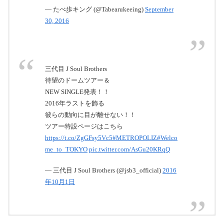
— たべ歩キング (@Tabearukeeing)
September
30, 2016
三代目 J Soul Brothers
待望のドームツアー＆
NEW SINGLE発表！！
2016年ラストを飾る
彼らの動向に目が離せない！！
ツアー特設ページはこちら
https://t.co/ZgGFsy5Vc5
#METROPOLIZ
#Welco
me_to_TOKYO
pic.twitter.com/AsGu20KRqQ
— 三代目 J Soul Brothers (@jsb3_official)
2016
年10月1日