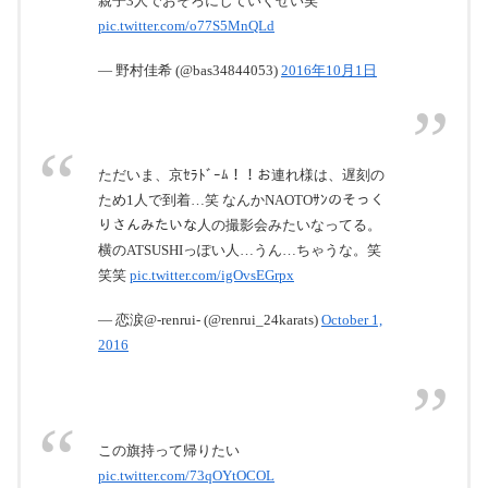
親子3人でおそろにしていくぜい笑
pic.twitter.com/o77S5MnQLd
— 野村佳希 (@bas34844053)
2016年10月1日
ただいま、京ｾﾗﾄﾞｰﾑ！！お連れ様は、遅刻の
ため1人で到着…笑 なんかNAOTOｻﾝのそっく
りさんみたいな人の撮影会みたいなってる。
横のATSUSHIっぽい人…うん…ちゃうな。笑
笑笑
pic.twitter.com/igOvsEGrpx
— 恋涙@-renrui- (@renrui_24karats)
October 1,
2016
この旗持って帰りたい
pic.twitter.com/73qOYtOCOL