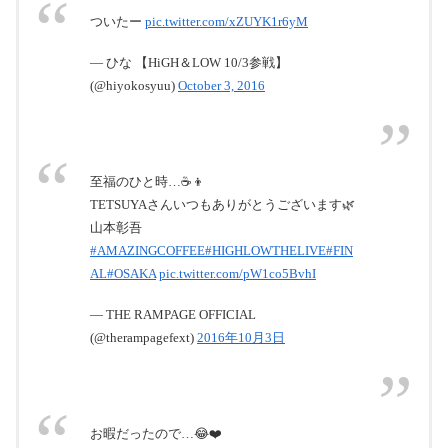
EXILE TRIBE ＠ 京セラドーム大阪 (大阪
ついたー
pic.twitter.com/xZUYK1r6yM
府) (2016.07.22) | ライブ・セットリスト情報
サービス【 LiveFans (ライブファンズ) 】
EXILE TRIBE ＠ 京セラドーム大阪 (大阪府)
— ひな 【HiGH＆LOW 10/3参戦】
(2016.07.22)のセットリスト(セトリ)や日程、会場、
ライブ会場の客層の統計などライブがもっと楽しく
(@hiyokosyuu)
October 3, 2016
なる情報が満載です。
www.livefans.jp
HiGH & LOW
EXILE TRIBEをはじめ、超豪華キャスト陣が贈る、
至福のひと時…☕️👦
世界初の総合エンタテインメント・プロジェクト
「HiGH&LOW」
TETSUYAさんいつもありがとうございます🌿
山本彰吾
high-low.jp
#AMAZINGCOFFEE
#HIGHLOWTHELIVE
#FIN
AL
#OSAKA
pic.twitter.com/pW1co5BvhI
— THE RAMPAGE OFFICIAL
(@therampagefext)
2016年10月3日
お暇だったので…😂❤️