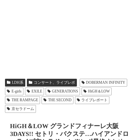
LDH系
コンサート、ライブレポ
DOBERMAN INFINITY
E-girls
EXILE
GENERATIONS
HiGH＆LOW
THE RAMPAGE
THE SECOND
ライブレポート
京セラドーム
HiGH＆LOW グランドフィナーレ大阪
3DAYS!! セトリ・バクステ…ハイアンドロ