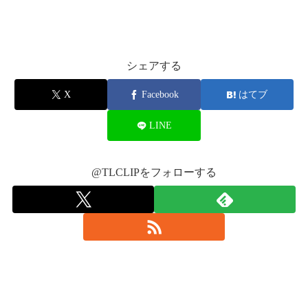
バクステ当たった～😳
今日から京セラドームで3Days🔥
ELLYフリスビー😭💗
やばい😂
E-girlsも気合い入れて
隣の人とらはった😭😭
HiGH＆LOWのライブ行ってきました✨
夢がかなった～😳
pic.twitter.com/0IJApqLX1I
盛り上げます‼️
pic.twitter.com/Dg1VApRuM9
鈴花がフリスビー取れてた😆
Shizuka
#HiGH_LOWTHELIVE_FINAL
#Day_1
#
— はるか (@exgirls_family)
October 3, 2016
E-girlsやばい可愛かった E.Gめっちゃテンショ
シェアする
— ユイ (@yui__tknreo)
October 2, 2016
チーム苺美瑠狂探し
#今日も楽しみ
#バックヤ
ン上がった😍
pic.twitter.com/JYTh7hwGRV
ードで待ってます
X
Facebook
はてブ
— 風花 (@_fuka020406)
October 3, 2016
— Dream (@Dream__LDH)
2016年10月1日
LINE
ミニポスター当たって喜んでたらバクステ当
彰吾とネスミスのフリスビーとれた😁
たった子に出会った💓
pic.twitter.com/7v1095cHRM
pic.twitter.com/By6bp1ZlsR
@TLCLIPをフォローする
あ〜もう最高やった✨めっちゃ近かった
— たつき (@LEaOkutUiuG3ORD)
October 2,
HiGH&LOW THE LIVE👊💥💥💥
— mizuki. (@mizukiii_0310)
October 3, 2016
隣のお兄ちゃんの先輩フリスビー取ったし、
2016
OSAKA🔥🔥🔥
目の前にわっしーのフリスビー来たし
今日も頑張ります❗️❗️
会場でお待ちしております✨✨🙏
次は三代目かな？FIowerかな
#HiGH_LOWTHELIVE
SECONDバクステ当たりました。
川村壱馬
#岩田さん
#プロデュースキャップ
#あ
ゆりちゃん龍友のフリスビーまさかの2枚目
pic.twitter.com/VMFElAcSJP
リベンジ果たしました。
りがとうございます
#大阪
#地元やん
#気合い入
😂😂
まこと行ってきます😭😭💭
ってます
pic.twitter.com/1kbYkFOVaN
— ✩R.Y.U.K.I.✩ (@EG0307ryuki)
October 3,
pic.twitter.com/gA1r62er2T
ほんまにびっくりした