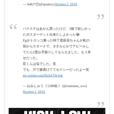
— SaKi* ⍢⃝ (@rpsakiy)
October 2, 2016
バクステはあかん買ったけど、5枚で欲しかっ
たポスターゲット出来たしよかった😂
Egがトロッコ乗った時丁度萩花ちゃんが私の
前からスタートで、タオルとかでアピールし
てたら2度お手振りしてもらえました。もう幸
せだった。
臣くんは塩でした。笑
でも、汗で服透けててセクシーだったよー笑
pic.twitter.com/EkJqCQg1uk
— おみしゅう《 LDH垢 》 (@omitamu_xxx)
October 2, 2016