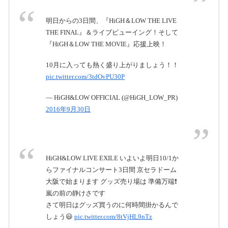
明日からの3日間、『HiGH＆LOW THE LIVE
THE FINAL』＆ライブビューイング！そして
『HiGH＆LOW THE MOVIE』応援上映！
10月に入っても熱く盛り上がりましょう！！
pic.twitter.com/3tdOvPU30P
— HiGH&LOW OFFICIAL (@HiGH_LOW_PR)
2016年9月30日
HiGH&LOW LIVE EXILE いよいよ明日10/1か
らファイナルコンサート3日間 京セラドーム
大阪で始まります グッズ売り場は 準備万端❗
嵐の前の静けさです
さて明日はグッズ買うのに何時間掛かるんで
しょう😃
pic.twitter.com/8tVjHL9nTz