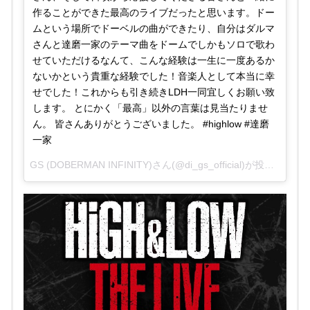
作ることができた最高のライブだったと思います。ドー
BBFL
2016年10月
ムという場所でドーベルの曲ができたり、自分はダルマ
MIGHTY WARRIORS
さんと達磨一家のテーマ曲をドームでしかもソロで歌わ
1日
せていただけるなんて、こんな経験は一生に一度あるか
FUNK JUNGLE
ないかという貴重な経験でした！音楽人として本当に幸
せでした！これからも引き続きLDH一同宜しくお願い致
CHAIN BREAKER
します。 とにかく「最高」以外の言葉は見当たりませ
ん。 皆さんありがとうございました。 #highlow #達磨
一家
GS (DOBERMAN INFINITY)さん(@di_gs_official)が投稿した写真 –
pic.twitter.com/MUtNOwBcjG
HIGHER GROUND
2016
年10月1日