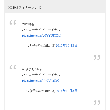
EXILEや三代目 J SOUL BROTHERSなどLDH所属ア
2016年9月21日
https://t.co/ERotmuNp2K
ーティスト・タレントに関するライブや舞台のスケ
HL10.3フィナーレレポ
ジュール情報をまとめてチェック！
pic.twitter.com/ZboWiJBehG
www.ldh-liveschedule.jp
ZIP6時台
THE LIVE
ハイローライブファイナル
2016年10月1日
pic.twitter.com/g0YYUKO3aI
HiGH&LOW THE LIVE スクラッチ抽選会 |
EXILE mobile
— ちき子 (@chikiko_3)
2016年10月3日
10/1(土)より開催されるHiGH&LOW THE LIVE＠京セ
ラドーム大阪にて、終演後バックヤードご招待が当
たるスクラッチ抽選会の開催が決定しました！
m.ex-m.jp
October 1,
めざまし6時台
2016
ハイローライブファイナル
pic.twitter.com/j4vJU4akkC
— ちき子 (@chikiko_3)
2016年10月3日