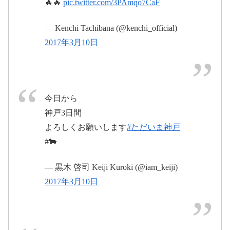
🔥🔥
pic.twitter.com/3PAmqo7CaF
グッズがすんなり買える（笑） マフラータオルとフラッ
グだけ（笑） ガチャしてない（笑） #THESECOND
2017
— Kenchi Tachibana (@kenchi_official)
pic.twitter.com/ssYZ0nIrKq
#thesecond #橘ケンチ #TETSUYA #黒木啓司
年3月10日
2017年3月10日
#SHOKICHI #NESMITH #AKIRA
November 10,
2017年3
2016
mihoさん(@miho010101)が投稿した写真 –
2016 11月 10 12:11午前 PST
月12日
今日から
神戸3日間
よろしくお願いします
#ただいま神戸
pic.twitter.com/WiOPIkf29m
2017年3月
#🐄
11日
March 12,
— 黒木 啓司 Keiji Kuroki (@iam_keiji)
2017
2017年3月10日
2017年3月12日
2017