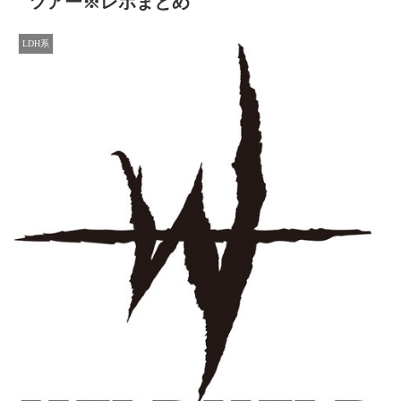
ツアー※レポまとめ
LDH系