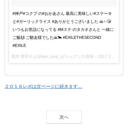
#WWW0312神戸
年3月11日
#EXILETHESECOND
pic.twitter.com/wmxCOCXX0A
#神戸#コクブ の#おかあさん 最高に美味しい#ステーキ
と#ガーリックライス #ありがとうございました 🙏✨😘
2017年3月
2017年3
いつもお世話になってる #Mステ のタカオさんと 一緒に
pic.twitter.com/aaPxhxteGc
12日
月11日
ご飯🙌 ご馳走様でした🙏🐂 #EXILETHESECOND
#WILDWILDWARRIORS
#EXILE
November 10,
pic.twitter.com/dHxNIGyVdY
2017年3月10日
2016
黒木 啓司さん(@iam_keiji_)がシェアした投稿 –
2017 3月 11 5:40午後 PST
2016年10月29日
pic.twitter.com/X9tg06ScLa
２０１６レポは次ページに続きます…
pic.twitter.com/Uxbzr9cL2p
March
2017
11, 2017
October 29,
年3月11日
2016
次へ
#WWW0312神戸
#WILDWILDWARRIORS
#EXILETHES