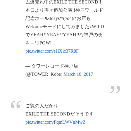
ム爆売れ中のEXILE THE SECOND!!
本日より再々追加公演!!神戸ワールド
記念ホール3days*\(^o^)/*お店も
【4/22(土)、4/23(日)青森公演にて開催!】
Welcomeモードにしてみました♪WILD
THE RAMPAGE from EXILE TRIBE CD予
約ご購入者様対象スクラッチカード抽選会!
でYEAH!!YEAH!!YEAH!!な神戸の夜
2017
| EXILE TRIBE mobile
#WWW0312神戸
EXILE THE SECOND LIVE TOUR 2016-2017 WILD
pic.twitter.com/WHuRAdNUNY
を～♡POW!
年3月11日
WILD WARRIORS 4/22(土)、4/23(日) のツアー会場に
て、THE RAMPAGEのセカンドシングル発売を記念
し、バックステージでの記念撮...
pic.twitter.com/sHXic37R8F
2017年3月12日
m.tribe-m.jp
2016年
pic.twitter.com/gDDLZzxg4u
11月10日
— タワーレコード神戸店
(@TOWER_Kobe)
March 10, 2017
2017
pic.twitter.com/XkdqrxVcUn
年3月10日
2017年3月10日
ご覧の人だかり
EXILE THE SECONDだそうです
#WWW0312神戸
pic.twitter.com/FqmLWVnMwZ
pic.twitter.com/6h7nZrSztU