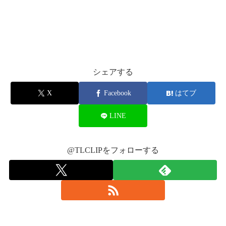
EXILE THE SECONDニューアルバム付属
DVD/BDに開催中のツアー映像 - 音楽ナタリ
ー
2017年3月10
pic.twitter.com/jEVxzH103l
EXILE THE SECONDが3月1日にニューアルバム
「BORN TO BE WILD」をリリースする。
日
natalie.mu
March
シェアする
12, 2017
2017年3月11日
X
Facebook
はてブ
#WWW0312神戸
LINE
2017年3月12日
@TLCLIPをフォローする
#WWW0311神戸
#HappyBirthday岩谷翔吾
pic.twitter.com/6aArwUJ9GZ