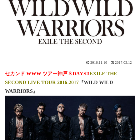
2016.11.10
2017.03.12
セカンド WWW ツアー神戸３DAYS!!
EXILE THE
SECOND LIVE TOUR 2016-2017
『WILD WILD
WARRIORS』