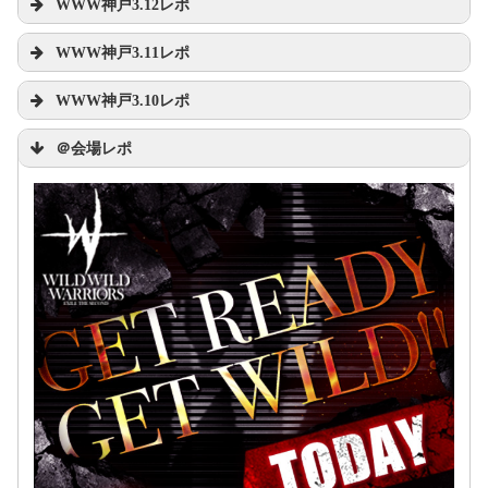
ツアー連動企画！シングル『SUPER FLY』CDご購入
WWW神戸3.12レポ
#WWW
者様対象『スクラッチカード抽選会』神戸公演 販売
#WWW神戸
#WILDWILDWARRIORS
WWW神戸3.11レポ
開始時間のお知らせ
#EXILETHESECOND
WWW神戸3.10レポ
#THERAMPAGE
pic.twitter.com/e8u7Zzkbfg
＠会場レポ
March 10,
pic.twitter.com/fru8RafBQY
2017
#THERAMPAGE
#岩谷翔
吾
#HappyBirthday
March 12, 2017
pic.twitter.com/NtUVnnxsOD
#浜ちゃんが お楽しみに⤴︎⤴︎⤴︎ KOBE DAY3 今日も心を込め
2017年3月11日
て踊ってきます(^o^)v
pic.twitter.com/UYQ0Y4vcrC
EXILE THE SECOND Official Website
EXILE TETSUYA / E.P.I.さん(@exile_tetsuya_epi)がシェアした投稿 –
EXILE、二代目 J Soul Brothersとして活動してきた男
達の新たなる挑戦が始まる。EXILE THE SECOND
March 10, 2017
Official Website