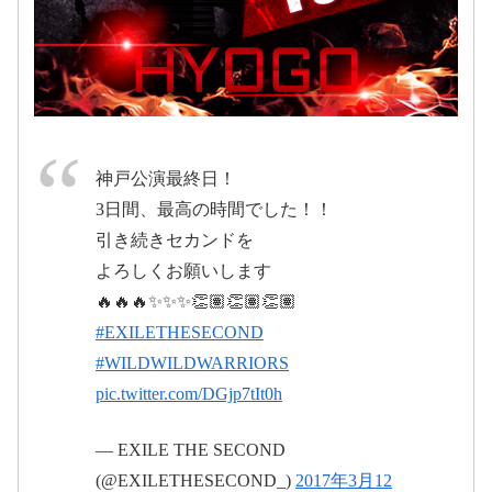
WILD WILD WARRIORS
t-second.jp
pic.twitter.com/llDxalJsDh
March
神戸公演最終日！
10, 2017
March 10, 2017
#EXILETHESECOND
#
pic.twitter.com/BSaVqClM2b
3日間、最高の時間でした！！
再々追加神戸２日目
引き続きセカンドを
2017年3
よろしくお願いします
2017年3月11日
pic.twitter.com/awIgZfT7y8
月11日
🔥🔥🔥✨✨✨👏🏽👏🏽👏🏽
#EXILETHESECOND
2017年3月10日
#WILDWILDWARRIORS
2017年3月12日
#WWW0310神戸
pic.twitter.com/DGjp7tIt0h
WILD WILD WARRIORS モバイルブース |
EXILE mobile
EXILE THE SECOND 初の単独アリーナツアー EXILE
THE SECOND LIVE TOUR 2016-2017 『WILD WILD
2017年3月10日
— EXILE THE SECOND
WARRIORS』
(@EXILETHESECOND_)
2017年3月12
m.ex-m.jp