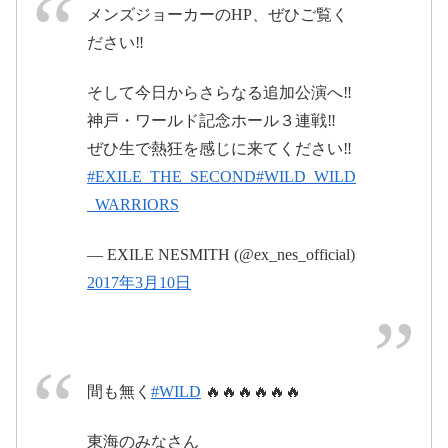
メンズジョーカーのHP、ぜひご覧く
年3月10日
ださい‼️
そして今日からさらなる追加公演へ‼️
#WWW0312神戸
神戸・ワールド記念ホール３連戦‼️
November 10, 2016
ぜひ生で熱狂を感じに来てください‼️
2017年3月12日
@EXILETHESECOND_
@iam_keiji
#EXILE_THE_SECOND
#WILD_WILD
pic.twitter.com/3r61e6YfRq
2017年3月11
_WARRIORS
日
March 12, 2017
— EXILE NESMITH (@ex_nes_official)
pic.twitter.com/UJ7iVb4oLV
2017年3月10日
2016年11月
10日
間も無く
#WILD
🔥🔥🔥🔥🔥🔥
2017
東海のみなさん