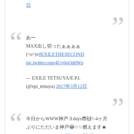
日
pic.twitter.com/7nLbb1DcPw
EXILE THE SECOND LIVE TOUR 2016-2017 “WILD
#ついに僕も
#顔出しNG
#金髪が
WILD WARRIORS”
2017年3月11日
僕
#奥が北人
2017年3月10
pic.twitter.com/KhemzQKU2S
日
あー
pic.twitter.com/B51ucEm7mB
MAX出し切ったぁぁぁぁ
(^o^)v
#EXILETHESECOND
2017年3月12日
pic.twitter.com/4Uv6oOddWp
2017年3月
11日
— EXILE TETSUYA/E.P.I.
(@epi_tetsuya)
2017年3月12日
#WWW神戸
pic.twitter.com/5Vi4LAeKt8
2017
年3月10日
March 11, 2017
今日からWWW神戸３days😎🙌✨4ヶ月
ぶりにただいま神戸😂✨✨燃えます🔥