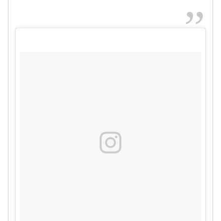
2017
年3月10日
年3月11日
November 10,
pic.twitter.com/ZnIDm6eJtX
2016
@kenchi_official
@ex_nes_official
2017年
#WILDWILDWARRIORS
#WWW0310神戸
3月10日
#THESECOND
#WWW0312神戸
@____yagiruli
pic.twitter.com/fWdQDyWzhv
2017年3月10日
2017年3月12日
2016年10月29日
2017