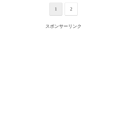
2017年3月12日
ECOND
#THERAMPAGE
1
2
WILD WILD WARRIORS
pic.twitter.com/l7SSpbaOOU
pic.twitter.com/e4kTY6XjGB
スポンサーリンク
2017年3月10日
March 11, 2017
2017
年3月11日
#WWW0312神戸
2016年11
2017年3月12日
#POW
#POW
#POW
月10日
#EXILETHESECOND
#WILDWILDWA
RRIORS
pic.twitter.com/5aHRSfyk2Y