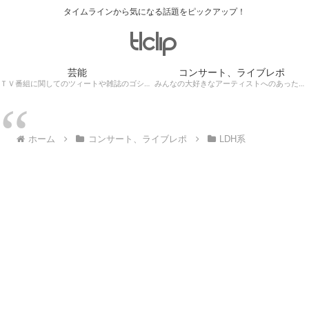
タイムラインから気になる話題をピックアップ！
芸能
コンサート、ライブレポ
ＴＶ番組に関してのツィートや雑誌のゴシップ記事、芸能人目撃情報・ロケ現場遭遇・・・
みんなの大好きなアーティストへのあったかぁ～い思いをツイッターレポートに保存！
ホーム
コンサート、ライブレポ
LDH系