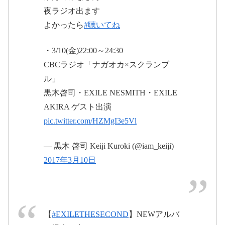
2017年3月
#ブース時間
#EXILE
年3月10日
夜ラジオ出ます
12日
よかったら
#聴いてね
2017年3月
・3/10(金)22:00～24:30
11日
CBCラジオ「ナガオカ×スクランブ
2017年3
ル」
月11日
黒木啓司・EXILE NESMITH・EXILE
WILD WILD WARRIORS グッズ販売時
AKIRA ゲスト出演
間、場所詳細 幕張公演 | EXILE mobile
WILD WILD WARRIORS グッズ販売時間、場所詳細
pic.twitter.com/HZMgI3e5Vl
幕張公演のページです。
#WWW0312神戸
m.ex-m.jp
— 黒木 啓司 Keiji Kuroki (@iam_keiji)
2017年3月12日
2017
2017年3月10日
年3月10日
【
#EXILETHESECOND
】NEWアルバ