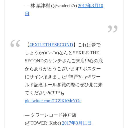
2017年3月12日
— 林 葉津樹 (@scuderia7r)
2017年3月10
October 28, 2016
日
2017
pic.twitter.com/KxyN9FkmTG
2017
年3月10日
年3月11日
【
#EXILETHESECOND
】これは夢で
March 11, 2017
pic.twitter.com/xxM3KtIxaS
しょうか(๑°⌓°๑)なんと!!EXILE THE
SECONDのケンチさんご来店!!!心の底
2016年11月12日
からありがとうございます!!ポスター
にサイン頂きました!!神戸3days!!ワー
pic.twitter.com/otUfSaYxxc
ルド記念ホール参戦の際にぜひ見に来
@ex_nes_official
@kenchi_official
てください٩(ˊᗜˋ*)و
pic.twitter.com/a06q063Kn6
ワールド記念ホール
神戸ポートアイランドホールは、約8000名収容可能
pic.twitter.com/CG9KbMrYOe
な多目的ホールで、コンサート、スポーツイベン
#WWW0312神戸
ト、集会、展示会等に幅広く利用されています。神
March 10, 2017
戸空港に近く、全国からのアクセスは非常に便利で
す。
— タワーレコード神戸店
2016年10月29日
www.kobe-spokyo.jp
2017年3月12日
pic.twitter.com/9MvXiywc57
(@TOWER_Kobe)
2017年3月11日
2017