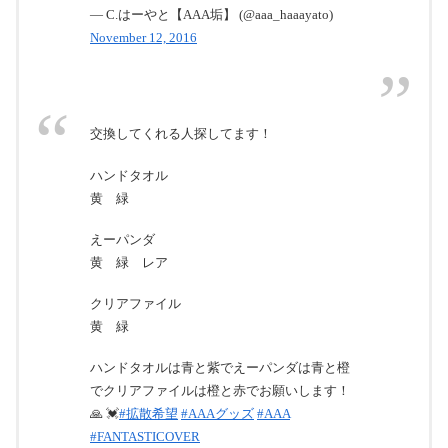
— C.はーやと【AAA垢】 (@aaa_haaayato)
November 12, 2016
交換してくれる人探してます！
ハンドタオル
黄 緑
えーパンダ
黄 緑 レア
クリアファイル
黄 緑
ハンドタオルは青と紫でえーパンダは青と橙
でクリアファイルは橙と赤でお願いします！
🙏 💓
#拡散希望
#AAAグッズ
#AAA
#FANTASTICOVER