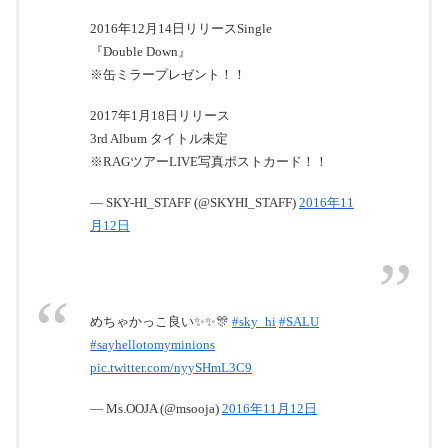
2016年12月14日リリースSingle
『Double Down』
※缶ミラープレゼント！！
2017年1月18日リリース
3rd Album タイトル未定
※RAGツアーLIVE写真ポストカード！！
— SKY-HI_STAFF (@SKYHI_STAFF)
2016年11
月12日
めちゃかっこ良い✨✨🎊
#sky_hi
#SALU
#sayhellotomyminions
pic.twitter.com/nyySHmL3C9
— Ms.OOJA (@msooja)
2016年11月12日