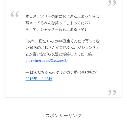
昨日さ、ツリーの前におじさん止まった時は
写メってるみんな笑ってしまってたʬʬʬ
そして、シャッター音も止まる（笑）
｢あれ、直也くんはʬʬʬ直也くんだけ写ってな
い😂あのおじさんが直也くんポジション？」
とか言いながら友達と爆笑しよった（笑）
pic.twitter.com/JXxswues2r
— ぱんだちゃん@ゆうかガチ勢 (@Ft20625)
2016年11月13日
AAA アリーナ座席表
AAAドーム、初日終わりました！
８時半頃並び始めて今やっっとグッズ買え
AAAドームツアー『FANTASTIC OVER』京セ
pic.twitter.com/5QhuoLMn80
取り急ぎ、セトリのみアップしました！
た！ ノベルティも無事に4つget❤️
ラドーム2日目！始まるよ！！！感動が止まら
スポンサーリンク
【ネタバレです】
#AAA
ない！
#FANTASTICOVER
pic.twitter.com/KtOD2WLdj8
— :あやぴ: (@ARYM_YTYM_777)
November
pic.twitter.com/kmPo9csGzt