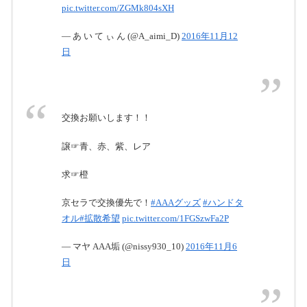
pic.twitter.com/ZGMk804sXH
— あ い て ぃ ん (@A_aimi_D)
2016年11月12
日
交換お願いします！！
譲☞青、赤、紫、レア
求☞橙
京セラで交換優先で！
#AAAグッズ
#ハンドタ
オル
#拡散希望
pic.twitter.com/1FGSzwFa2P
— マヤ AAA垢 (@nissy930_10)
2016年11月6
日