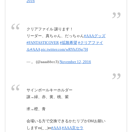
2016
クリアファイル 譲ります！
リーダー、真ちゃん、だっちゃん
#AAAグッズ
#FANTASTICOVER
#拡散希望
#クリアファイ
ル
#AAA
pic.twitter.com/wRYbJ3Sg7H
— 。 (@aaaabbcc3)
November 12, 2016
サインボールキーホルダー
譲→緑、赤、黄、桃、紫
求→橙、青
会場いる方で交換できるかたリプかDMお願い
しますm(_ _)m
#AAA
#AAA京セラ