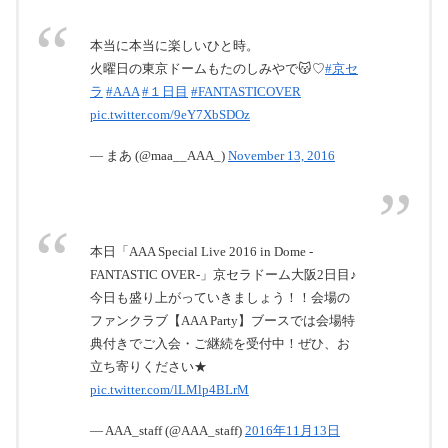
本当に本当に楽しいひと時。
火曜日の東京ドームもたのしみやで😽♡
#京セ
ラ
#AAA
#１日目
#FANTASTICOVER
pic.twitter.com/9eY7XbSDOz
— まあ (@maa__AAA_)
November 13, 2016
本日「AAA Special Live 2016 in Dome -
FANTASTIC OVER-」京セラドーム大阪2日目♪
今日も盛り上がっていきましょう！！会場の
ファンクラブ【AAA Party】ブースでは会場特
典付きでご入会・ご継続を受付中！ぜひ、お
立ち寄りください★
pic.twitter.com/lLMlp4BLrM
— AAA_staff (@AAA_staff)
2016年11月13日