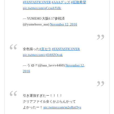
#FANTASTICOVER
#AAAグッズ
#拡散希望
pic.twitter.com/qCcsuhYdIc
— YUMEHO 大阪6.17参戦済
(@yumehooo_aaa)
November 12, 2016
全色揃った
#京セラ
#FANTASTICOVER
pic.twitter.com/cjOA9ZOvak
— う ゆ ෆ̈ (@aaa_lavvv4460)
November 12,
2016
引き運強すぎたー！！！！
クリアファイル全くかぶらんかって
よかったー！
pic.twitter.com/m2qRrtf3ys