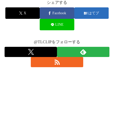
— REINA (@Reina315_aaa)
November 13, 2016
ド記念ホール
#AAA
#京セラドーム
シェアする
MC1
pic.twitter.com/HZqmYhZ52Z
X
Facebook
はてブ
10.JEWEL
— ♡なおちん∞♡ (@usakoro55)
2016年11月12
11.Eighth Wondor
日
LINE
なんかあったんかな？
12.GAME OVER
遅すぎやぁ😭
13.NEW
昨日この時間やったら
14.涙のない世界
@TLCLIPをフォローする
もぅ始まっとったのに😳
ほぼアリーナ。わろた
15.NEXT STAGE
AAAさん、ドーム公演初日おめでとうござい
今日も近いかな💓💓9列目
たのしもー
pic.twitter.com/r5oF1pM71V
16.PARTY IT UP
ます‼︎
♡
#FANTASTICOVER
#AAA
17.YELL
— だい (@daai45049472)
pic.twitter.com/UKcPyk7bpf
2016年11月12日
自分もAAAさんのように大きなステージに立
アンコール
てるよう日々努力し続けます！
— КОКОRО (@kokochaan31)
November 13,
2016
18.ハリケーンリリ・ボストンマリ
初のドーム公演、無事成功すること祈ってま
19.Getチュー！
す‼︎
#AAA
さん
#FANTASTICOVER
#アクロス
#
20.MUSIC!
響
pic.twitter.com/YcXxN3zOmu
MC2
17時開演やのに、まだ始まらない😢
— α-X's響(Hibiki) (@0811_hibiking)
2016年11
なんか、コードに問題があるみたい😰
月12日
21.LOVE
アリーナ席