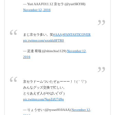
— Yuri AAA FO11.12 京セラ (@yuriSKYHI)
November 12, 2016
まじ京セラ多い。笑
#AAA
#FANTASTICOVER
pic.twitter.com/wxnkk8FTR0
— 足達 宥哉 (@shinchia1129)
November 12,
2016
京セラドームついたぞぉーーー！！(｀▽´)
みんなグッズ交換で忙しい。
とりあえず人がやばい(ﾟOﾟ)
pic.twitter.com/NupZdU7d9q
— りょうせい (@ryosei910AAA)
November 12,