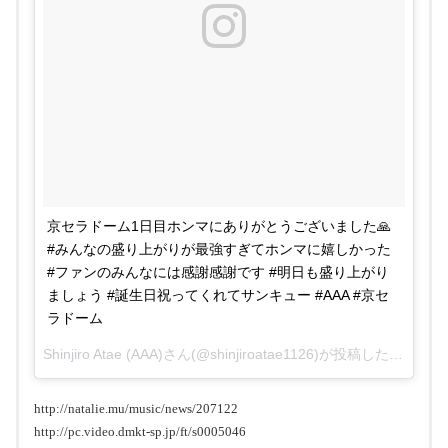
京セラドーム1日目ホンマにありがとうございました🙏
#みんなの盛り上がりが最強すぎてホンマに嬉しかった
#ファンのみんなには感謝感謝です #明日も盛り上がり
ましょう #誕生日祝ってくれてサンキュー #AAA #京セ
ラドーム
Shinjiro Atae (AAA)さん(@shinjiroatae1126)が投稿した写真 –
2
http://natalie.mu/music/news/207122
http://pc.video.dmkt-sp.jp/ft/s0005046