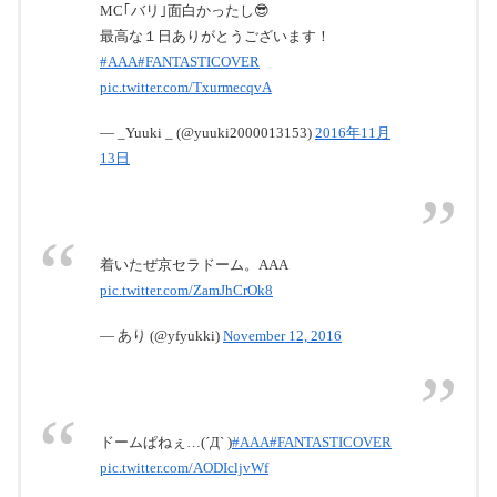
MC｢バリ｣面白かったし😎
最高な１日ありがとうございます！
#AAA
#FANTASTICOVER
pic.twitter.com/TxurmecqvA
— _Yuuki _ (@yuuki2000013153)
2016年11月
13日
着いたぜ京セラドーム。AAA
pic.twitter.com/ZamJhCrOk8
— あり (@yfyukki)
November 12, 2016
ドームぱねぇ…(´Д` )
#AAA
#FANTASTICOVER
pic.twitter.com/AODIcljvWf