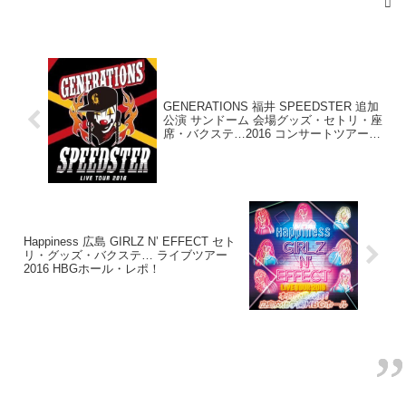
◎
#FANTASTICOVER
#レポ
— れ い ✩⋆ (@Lippy24chii)
2016年11月12日
— chiichan☺︎❤︎ (@___a307)
2016年11月13日
AAA京セラドーム最高だった〜〜😆💓
GENERATIONS 福井 SPEEDSTER 追加
公演 サンドーム 会場グッズ・セトリ・座
古坂さん(ピコ太郎)のPPAP、AAAメンバーは5
席・バクステ…2016 コンサートツアー
まさかのまさかで、
年前から知ってたらしい笑
ネタバレ・レポ更新中！
あの何万人かの中で
そのときの古坂さんのマネージャーは絶対売
しゅーたのサインボールが取れた🌈💕
れないやろな言うてたのにドッーカーンと売
長崎から来た甲斐があった😂
れたねって話をしてました
長崎パワー感じた✨
ww
#AAA
#FANTASTICOVER
Happiness 広島 GIRLZ N’ EFFECT セト
リ・グッズ・バクステ… ライブツアー
楽しすぎて余韻が…╰(*´︶
— かえ (@aaa_laaav27)
November 13, 2016
2016 HBGホール・レポ！
`*)╯♡
#AAA
#FANTASTICOVER
#京セラ
pic.twitter.com/Zk16XHiycy
— 峰 舞華 (@070809Ms24)
November 12, 2016
｢ありが玉置浩二｣を今日は言わないと決めて
た秀太くん。でも始まる前にぶーでーに｢もう
1回だけやって！｣と言われたらしいwそれで