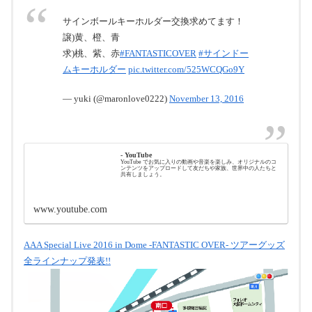
サインボールキーホルダー交換求めてます！
譲)黄、橙、青
求)桃、紫、赤
#FANTASTICOVER
#サインドー
ムキーホルダー
pic.twitter.com/525WCQGo9Y
— yuki (@maronlove0222)
November 13, 2016
- YouTube
YouTube でお気に入りの動画や音楽を楽しみ、オリジナルのコ
ンテンツをアップロードして友だちや家族、世界中の人たちと
共有しましょう。
www.youtube.com
AAA Special Live 2016 in Dome -FANTASTIC OVER- ツアーグッズ
全ラインナップ発表!!