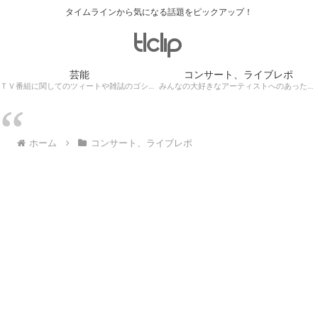
タイムラインから気になる話題をピックアップ！
芸能
コンサート、ライブレポ
ＴＶ番組に関してのツィートや雑誌のゴシップ記事、芸能人目撃情報・ロケ現場遭遇・・・
みんなの大好きなアーティストへのあったかぁ～い思いをツイッターレポートに保存！
ホーム
コンサート、ライブレポ