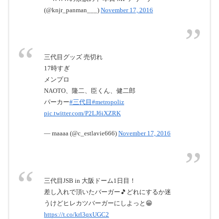
(@knjr_panman___)
November 17, 2016
三代目グッズ 売切れ
17時すぎ
メンプロ
NAOTO、隆二、臣くん、健二郎
パーカー
#三代目
#metropoliz
pic.twitter.com/P2LJ6iXZRK
— maaaa (@c_estlavie666)
November 17, 2016
三代目JSB in 大阪ドーム1日目！
差し入れで頂いたバーガー🎵どれにするか迷
うけどヒレカツバーガーにしよっと😁
https://t.co/krl3qxUGC2