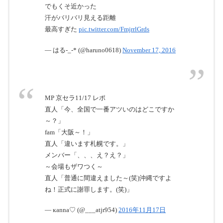
でもくそ近かった
汗がバリバリ見える距離
最高すぎた
pic.twitter.com/FmjrrlGrds
— はる-_-* (@haruno0618)
November 17, 2016
MP 京セラ11/17 レポ
直人「今、全国で一番アツいのはどこですか
～？」
fam「大阪～！」
直人「違います札幌です。」
メンバー「、、、え？え？」
～会場もザワつく～
直人「普通に間違えました～(笑)沖縄ですよ
ね！正式に謝罪します。(笑)」
— ĸanna♡ (@___atjr954)
2016年11月17日