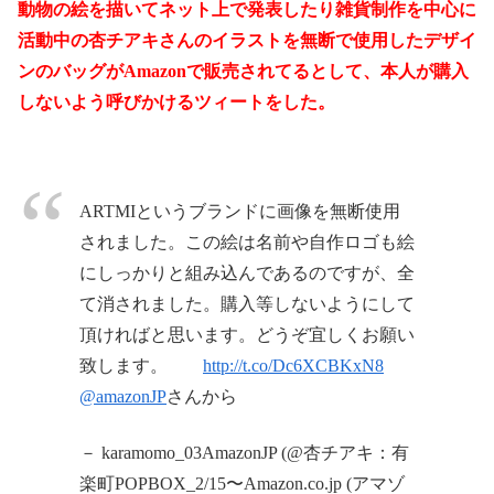
動物の絵を描いてネット上で発表したり雑貨制作を中心に
活動中の杏チアキさんのイラストを無断で使用したデザイ
ンのバッグがAmazonで販売されてるとして、本人が購入
しないよう呼びかけるツィートをした。
天安門
ARTMIというブランドに画像を無断使用
されました。この絵は名前や自作ロゴも絵
にしっかりと組み込んであるのですが、全
て消されました。購入等しないようにして
頂ければと思います。どうぞ宜しくお願い
致します。
http://t.co/Dc6XCBKxN8
@amazonJP
さんから
－ karamomo_03AmazonJP (@杏チアキ：有
楽町POPBOX_2/15〜Amazon.co.jp (アマゾ