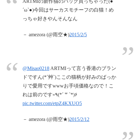
ARTMIの新作猫のバッグ買っちゃった(●
´ω`●)今回はサーカスモチーフの白猫！め
っちゃ好きやんそんなん
－ amezora (@雨空★)
2015/2/5
@Misao0218
ARTMIって言う香港のブラン
ドですん(*´艸`)ここの猫柄が好みのばっか
りで愛用ですwwwお手頃価格なので！こ
れは前のです«٩(*´ ꒳ `*)۶
pic.twitter.com/etpZ4KXUO5
－ amezora (@雨空★)
2015/2/12