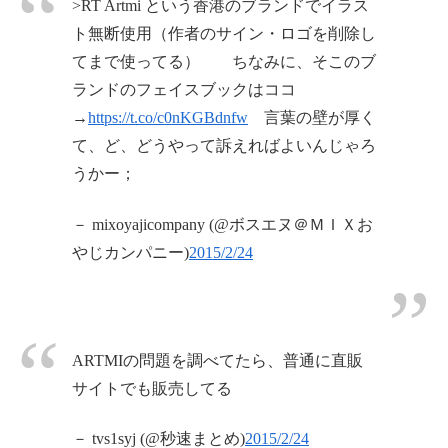
>RT Artmi という香港のブランドでイラス
ト無断使用（作者のサイン・ロゴを削除し
てまで使ってる） ちなみに、そこのブ
ランドのフェイスブックはココ
→
https://t.co/c0nKGBdnfw
言葉の壁が厚く
て、ど、どうやって訴えればよいんじゃろ
うかー；
－ mixoyajicompany (@ボスエヌ＠ＭＩＸお
やじカンパニー)
2015/2/24
ARTMIの問題を調べてたら、普通に直販
サイトでも販売してる
－ tvs1syj (@秒速まとめ)
2015/2/24