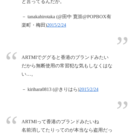
と言ってるんだか。
－ tanakahirotaka (@田中 寛崇@POPBOX有
楽町・梅田)
2015/2/24
ARTMIでググると香港のブランドみたい
だから無断使用の常習犯な気もしなくはな
い…。
－ kirihara0813 (@きりはら)
2015/2/24
ARTMIって香港のブランドみたいね
名前消してたりってのが本当なら盗用だっ