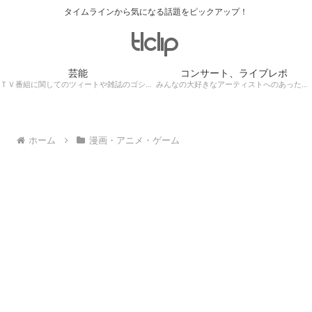
タイムラインから気になる話題をピックアップ！
芸能
コンサート、ライブレポ
ＴＶ番組に関してのツィートや雑誌のゴシップ記事、芸能人目撃情報・ロケ現場遭遇・・・
みんなの大好きなアーティストへのあったかぁ～い思いをツイッターレポートに保存！
ホーム
漫画・アニメ・ゲーム