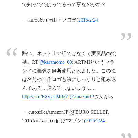
て知ってて使ってるって事なのかな？
－ kuroo69 (@山下クロヲ)
2015/2/24
酷い。ネット上の話ではなくて実製品の絵
柄。RT
@karamomo_03
: ARTMIというブラ
ンドに画像を無断使用されました。この絵
は名前や自作ロゴも絵にしっかりと組み込
んである…購入等しないように…
http://t.co/RSyvJrMdgZ
@amazonJP
さんから
－ eurosellerAmazonJP (@EURO SELLER
2015Amazon.co.jp (アマゾン))
2015/2/24