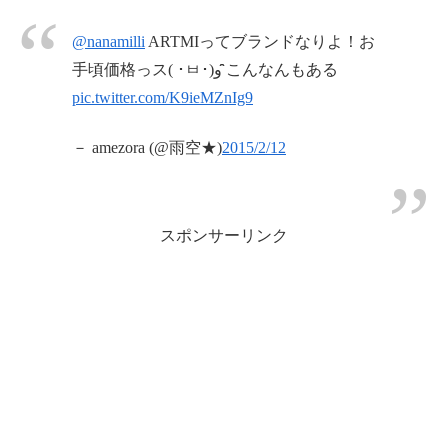
@nanamilli
ARTMIってブランドなりよ！お
手頃価格っス( ･ㅂ･)و ̑̑こんなんもある
pic.twitter.com/K9ieMZnIg9
－ amezora (@雨空★)
2015/2/12
スポンサーリンク