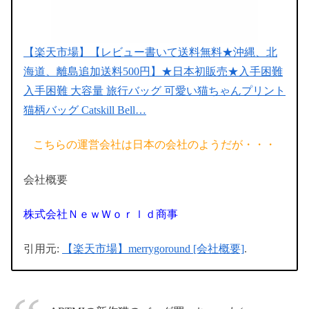
【楽天市場】【レビュー書いて送料無料★沖縄、北
海道、離島追加送料500円】★日本初販売★入手困難
入手困難 大容量 旅行バッグ 可愛い猫ちゃんプリント
猫柄バッグ Catskill Bell…
こちらの運営会社は日本の会社のようだが・・・
会社概要
株式会社ＮｅｗＷｏｒｌｄ商事
引用元:
【楽天市場】merrygoround [会社概要]
.