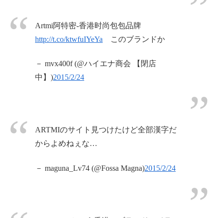
Artmi阿特密-香港时尚包包品牌
http://t.co/ktwfuIYeYa
このブランドか
－ mvx400f (@ハイエナ商会 【閉店
中】)
2015/2/24
ARTMIのサイト見つけたけど全部漢字だ
からよめねぇな…
－ maguna_Lv74 (@Fossa Magna)
2015/2/24