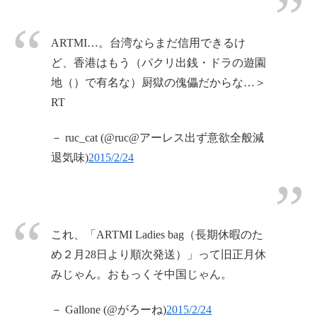
ARTMI…。台湾ならまだ信用できるけ
ど、香港はもう（パクリ出銭・ドラの遊園
地（）で有名な）厨獄の傀儡だからな…＞
RT
－ ruc_cat (@ruc@アーレス出ず意欲全般減
退気味)
2015/2/24
これ、「ARTMI Ladies bag（長期休暇のた
め２月28日より順次発送）」って旧正月休
みじゃん。おもっくそ中国じゃん。
－ Gallone (@がろーね)
2015/2/24