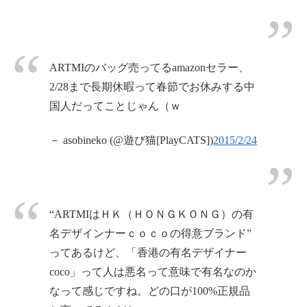
ARTMIのバッグ売ってるamazonセラー、
2/28まで長期休暇って春節でお休みする中
国人だってことじゃん（ｗ
－ asobineko (@遊び猫[PlayCATS])
2015/2/24
“ARTMIはＨＫ（ＨＯＮＧＫＯＮＧ）の有
名デザインナーｃｏｃｏの得意ブランド”
ってあるけど、「香港の有名デザイナー
coco」って人は悪名って意味で有名なのか
なって感じですね。どの口が100%正規品