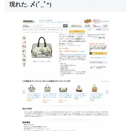
現れた. 〆(ﾟ_ﾟ*)