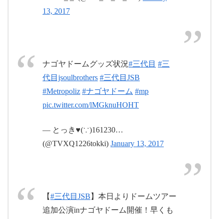
13, 2017
2017年1
pic.twitter.com/uHBF5OD4YI
月13日
2017
年1月14日
ナゴヤドームグッズ状況
#三代目
#三
代目jsoulbrothers
#三代目JSB
#Metropoliz
#ナゴヤドーム
#mp
pic.twitter.com/lMGknuHOHT
— とっき♥(∵)161230…
(@TVXQ1226tokki)
January 13, 2017
#MP
#レポ
2017年1月13
日
【
#三代目JSB
】本日よりドームツアー
2017年1月15日
追加公演inナゴヤドーム開催！早くも