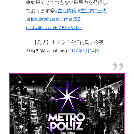
乗効果でとてつもない破壊力を発揮し
ております😁
#左江内氏
#左江内
#三代
目jsoulbrothers
#三代目JSB
pic.twitter.com/tdZK9vXO2a
— 【公式】土ドラ「左江内氏」今夜
#MPレポ
９時‼️ (@saenai_ntv)
2017年1月14日
2017年1月15日
2017年1月14日
2017年1月13日
#MPレポ