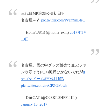
三代目MP追加公演初日✨
2017年1月15日
#Metropoliz
名古屋～🎵
pic.twitter.com/Pvem9nBfsC
pic.twitter.com/nHMqfGujh6
— Homa♡#13 (@homa_exnt)
2017年1月
2017年1月15日
13日
名古屋、雪の中グッズ販売で並ぶファ
2017年1月13
ン☃️寒そう(>_<)風邪ひかないでね💜
#
日
ナゴヤドーム
#三代目JSB
pic.twitter.com/nvCPZGFowh
— D竜CAT (@Q28RIb3HFFnl1Ih)
January 13, 2017