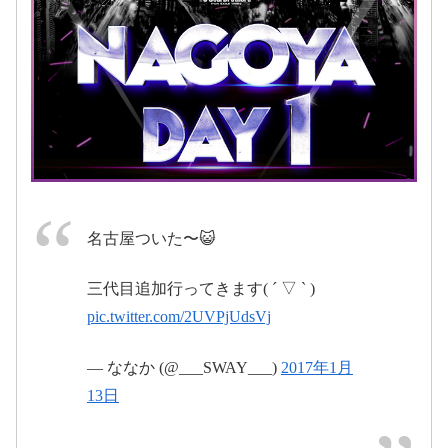
January 14, 2017
2017年1月15日
名古屋ついた〜😺
#MP
2017年1月13日
レポ
三代目追加行ってきます( ´ ▽ ` )
pic.twitter.com/2UVPjUdsVj
2017年1月14日
— ななか (@___SWAY___)
2017年1月
13日