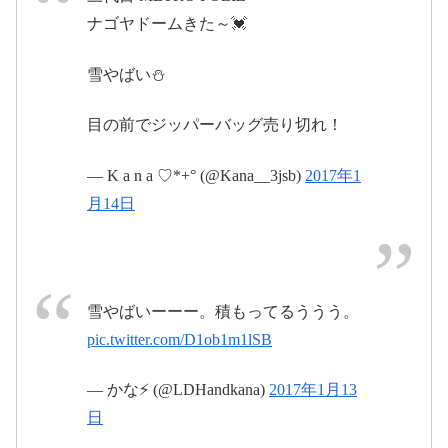
ナゴヤドームきた～💓
2017年1月
雪やばい⛄
13日
目の前でジッパーバッグ売り切れ！
#Metropoliz
— K a n a ♡*+° (@Kana__3jsb)
2017年1
pic.twitter.com/zIwCKRWLTp
月14日
2017年1月14日
2017年1月
15日
雪やばいーーー。積もってるううう。
pic.twitter.com/D1ob1m1lSB
2017年1月
13日
— かな⚡ (@LDHandkana)
2017年1月13
#MPレポ
日