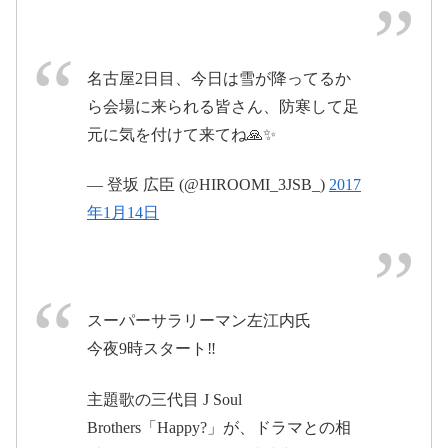
2017年1月14日
名古屋2日目、今日は雪が降ってるか
ら会場に来られる皆さん、防寒して足
元に気を付けて来てね🙏✨
#三代目
pic.twitter.com/RTr3R4njNJ
— 登坂 広臣 (@HIROOMI_3JSB_)
2017
jsoulbrothers
年1月14日
2017年1月15日
2017年1月13日
2017年1月
15日
スーパーサラリーマン左江内氏
今夜9時スタート‼️
主題歌の三代目 J Soul
Brothers「Happy?」が、ドラマとの相