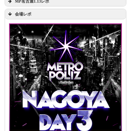
MP名古屋1.13レポ
会場レポ
https://t.co/YxbxyPPC2A
pic.twitter.com/iby90zQHeU
2017年1月
15日
#三代目
#Metropoliz
#名古屋ドーム
#参
戦する方
#RT
pic.twitter.com/FuVgVIcQSI
2017年
pic.twitter.com/7aP8TYnHGI
1月13日