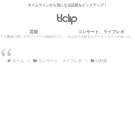
タイムラインから気になる話題をピックアップ！
芸能
コンサート、ライブレポ
ＴＶ番組に関してのツィートや雑誌のゴシップ記事、芸能人目撃情報・ロケ現場遭遇・・・
みんなの大好きなアーティストへのあったかぁ～い思いをツイッターレポートに保存！
ホーム
コンサート、ライブレポ
LDH系