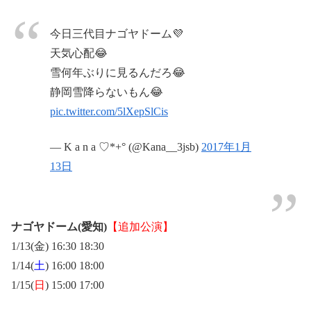
今日三代目ナゴヤドーム💜
天気心配😂
雪何年ぶりに見るんだろ😂
静岡雪降らないもん😂
pic.twitter.com/5lXepSlCis
— K a n a ♡*+° (@Kana__3jsb)
2017年1月
13日
ナゴヤドーム(愛知)
【追加公演】
1/13(金) 16:30 18:30
1/14(
土
) 16:00 18:00
1/15(
日
) 15:00 17:00