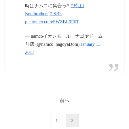
時はナムコに集合っ!!
#3代目
jsoulbrothers
#JSB3
pic.twitter.com/SWZBL9EiiT
— namcoイオンモール ナゴヤドーム
#Metropoliz
前店 (@namco_nagoyaDom)
January 13,
pic.twitter.com/5GdEEBHmml
2017
2017年1月13日
2017年1月15日
前へ
#Metropoliz
pic.twitter.com/lr6sLqflgF
1
2
2017年1月14日