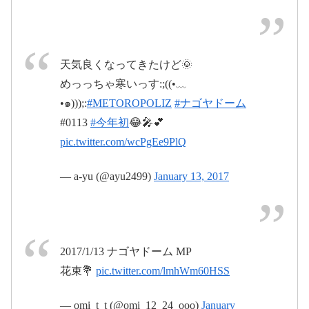
2017年1月15日
2017年1
月15日
天気良くなってきたけど🌞
めっっちゃ寒いっす:;((•﹏
2017年1月13日
•๑)));:
#METOROPOLIZ
#ナゴヤドーム
#0113
#今年初
😂🎤💕
pic.twitter.com/wcPgEe9PlQ
— a-yu (@ayu2499)
January 13, 2017
2017年1月14日
2017/1/13 ナゴヤドーム MP
花束💐
pic.twitter.com/lmhWm60HSS
2017年1月15日
— omi_t_t (@omi_12_24_ooo)
January