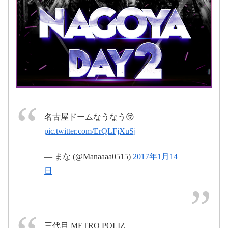
2017年1月14日
2017年1月13
日
名古屋ドームなうなう😚
pic.twitter.com/ErQLFjXuSj
2017年1月15日
— まな (@Manaaaa0515)
2017年1月14
日
2017年1
三代目 METRO POLIZ
月14日