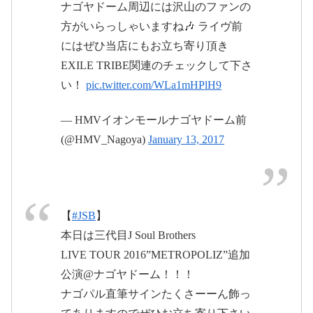
ナゴヤドーム周辺には沢山のファンの
方がいらっしゃいますね🎶 ライヴ前
にはぜひ当店にもお立ち寄り頂き
EXILE TRIBE関連のチェックして下さ
✌️✌️￼✌️✌️￼✌️✌️￼✌️ NAOTOさん笑❤︎
い！
pic.twitter.com/WLa1mHPlH9
CRAZYBOYさん(@elly24soul)が投稿した写真 –
2017 1月 14 5:13午前 PST
— HMVイオンモールナゴヤドーム前
(@HMV_Nagoya)
January 13, 2017
【
#JSB
】
本日は三代目J Soul Brothers
LIVE TOUR 2016”METROPOLIZ”追加
2017年1月13日
公演@ナゴヤドーム！！！
2017年1月15日
ナゴパル直筆サインたくさーーん飾っ