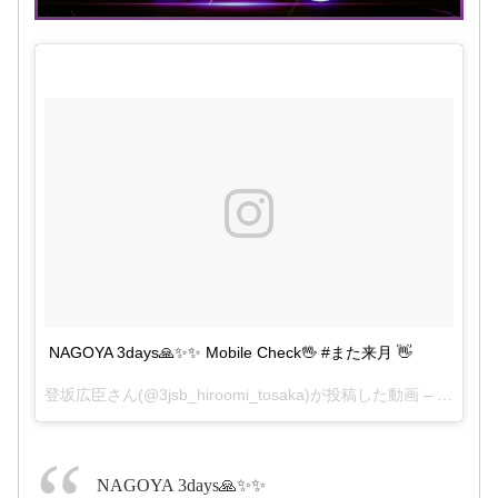
2017年1月
14日
pic.twitter.com/pK8kixawwH
2017年1月15日
2017年1月13日
NAGOYA 3days🙏✨✨ Mobile Check🖖 #また来月 👋
登坂広臣さん(@3jsb_hiroomi_tosaka)が投稿した動画 –
2017 1
2017年1月13日
NAGOYA 3days🙏✨✨
#スーパーサラリーマン左江内氏