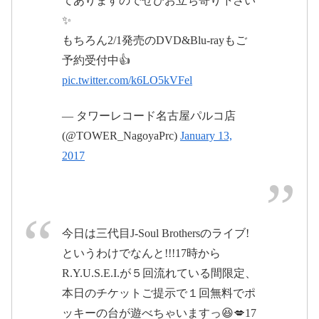
てありますのでぜひお立ち寄り下さい
✨
もちろん2/1発売のDVD&Blu-rayもご
予約受付中👍
pic.twitter.com/k6LO5kVFel
— タワーレコード名古屋パルコ店
(@TOWER_NagoyaPrc)
January 13,
2017年1月13日
2017
今日は三代目J-Soul Brothersのライブ!
#Metropoliz
というわけでなんと!!!17時から
pic.twitter.com/OSbzhf7lHf
R.Y.U.S.E.I.が５回流れている間限定、
2017年1月15日
本日のチケットご提示で１回無料でポ
2017年1月13日
ッキーの台が遊べちゃいますっ😆💋17