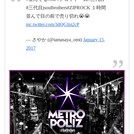
#三代目jsoulbrothers#ZIPROCK １時間
並んで目の前で売り切れ😭😭
pic.twitter.com/3dQGIpi2cP
2017年1月
— さやか (@tamasaya_omi)
January 15,
14日
2017
2017年1月13
日
2017年1月15日