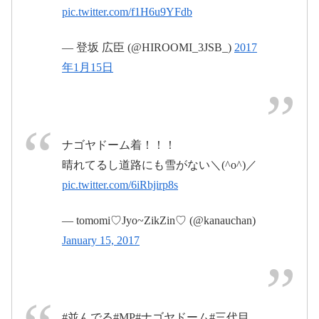
pic.twitter.com/f1H6u9YFdb
pic.twitter.com/JLAm2YUMvO
2017年1月15日
— 登坂 広臣 (@HIROOMI_3JSB_)
2017
年1月15日
January 14, 2017
2017年1
ナゴヤドーム着！！！
月13日
晴れてるし道路にも雪がない＼(^o^)／
pic.twitter.com/6iRbjirp8s
2017年1月
— tomomi♡Jyo~ZikZin♡ (@kanauchan)
14日
January 15, 2017
2017年1月15日
2017年1月13日
#並んでる#MP#ナゴヤドーム#三代目