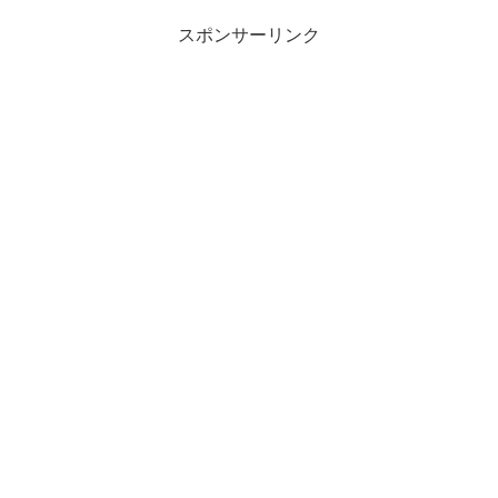
スポンサーリンク
2017年1月15日
pic.twitter.com/DGI6jke7Ps
2017年1月15日
#metropoliz
#三代目jsoulbrothers
pic.twitter.com/dnJqMT9ueg