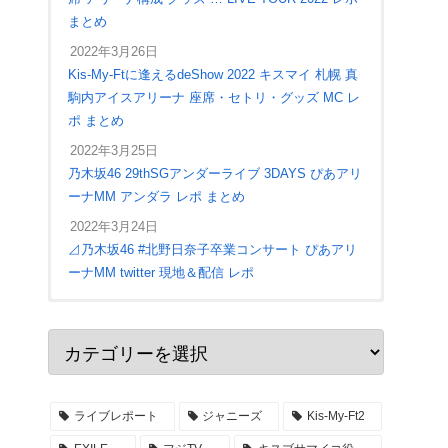
まとめ
2022年3月26日
Kis-My-Ftに逢えるdeShow 2022 キスマイ 札幌 真
駒内アイスアリーナ 座席・セトリ・グッズ MC レ
ポ まとめ
2022年3月25日
乃木坂46 29thSGアンダーライブ 3DAYS ぴあアリ
ーナMM アンダラ レポ まとめ
2022年3月24日
⊿乃木坂46 #北野日奈子卒業コンサート ぴあアリ
ーナMM twitter 現地＆配信 レポ
2022年4月28日
ジャニーズWEST LIVE TOUR 2022 #MixedJuice
アリーナ座席 入場口 ステージ構成 セトリ レポ
まとめ
ライブレポート
ジャニーズ
Kis-My-Ft2
2022年4月27日