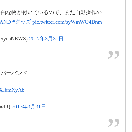
ー的な物が付いているので、また自動操作の
年3月31日
LAND
#グッズ
pic.twitter.com/syWmWO4Dnm
yuaNEWS)
2017年3月31日
m/YoAkTtFhWM
ネバーバンド
2017年3月31日
wyXIbmXyAb
mdR)
2017年3月31日