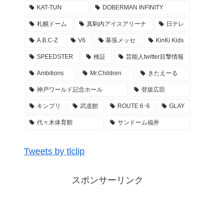
KAT-TUN
DOBERMAN INFINITY
2022年3月28日
札幌ドーム
真駒内アイスアリーナ
日テレ
乃木坂46 29thSGアンダーライブ 3DAYS ぴあア
A.B.C-Z
V6
幕張メッセ
KinKi Kids
リーナMM アンダラ レポ まとめ
SPEEDSTER
検証
芸能人twitter目撃情報
2022年3月27日
Ambitions
Mr.Children
きたえーる
Kis-My-Ftに逢えるdeShow 2022 キスマイ 札幌
真駒内アイスアリーナ 座席・セトリ・グッズ M
神戸ワールド記念ホール
登坂広臣
C レポ まとめ
キンプリ
武道館
ROUTE 6･6
GLAY
2022年3月26日
代々木体育館
サンドーム福井
GENERATIONS ライブ #WonderSquare セトリ
座席 アリーナ構成 グッズ … LIVE TOUR 2022
Tweets by tlclip
レポまとめ
2022年3月26日
スポンサーリンク
GENERATIONS ライブ #WonderSquare セトリ
座席 アリーナ構成 グッズ … LIVE TOUR 2022
〜開幕祭〜 東京ドーム レポまとめ