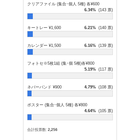
クリアファイル (集合･個人 5種) 各¥600
6.34%
(143 票)
キートレー ¥1,600
6.21%
(140 票)
カレンダー ¥1,500
6.16%
(139 票)
フォトセ※5枚1組 (集･個 5種)各¥800
5.19%
(117 票)
ネバーバンド ¥900
4.79%
(108 票)
ポスター (集合･個人 5種) 各¥800
4.64%
(105 票)
合計投票数:
2,256