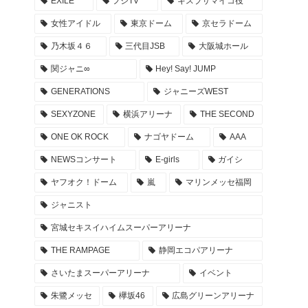
EXILE
フジTV
キスブサマイコ役
NOGIZAKA46 10周年記念 乃木坂46時間TV タイ
女性アイドル
東京ドーム
京セラドーム
ムテーブル -Actually版
乃木坂４６
三代目JSB
大阪城ホール
2022年4月26日
関ジャニ∞
Hey! Say! JUMP
EXILE ライブ REDPHOENIX セトリ 座席 グッズ
GENERATIONS
ジャニーズWEST
… 20周年記念ツアー 会場 レポまとめ
SEXYZONE
横浜アリーナ
THE SECOND
2022年4月23日
ONE OK ROCK
ナゴヤドーム
AAA
登坂広臣ライブツアー ØMI LIVE TOUR 2022 AN
NEWSコンサート
E-girls
ガイシ
SWER セトリ 座席 グッズ レポまとめ
ヤフオク！ドーム
嵐
マリンメッセ福岡
2022年4月17日
ジャニスト
キンプリ 東京ドーム アリーナ座席・セトリ・グ
宮城セキスイハイムスーパーアリーナ
ッズ… #KP_FirstDOME_Mr レポ まとめ
THE RAMPAGE
静岡エコパアリーナ
2022年4月10日
さいたまスーパーアリーナ
イベント
キンプリ 京セラドーム アリーナ座席・セトリ・
朱鷺メッセ
欅坂46
広島グリーンアリーナ
グッズ… #KP_FirstDOME_Mr 大阪 レポ まとめ