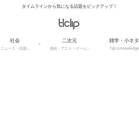
タイムラインから気になる話題をピックアップ！
社会
二次元
雑学・小ネタ
ニュース・話題…
漫画・アニメ・ゲーム…
Tips＆knowledge