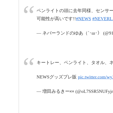
pic.twitter.com/l5kVii27SE
ペンライトの頭に去年同様、センサ
2017
可能性が高いです!!
#NEWS
#NEVER
— ネバーランドのゆあ（´･ш･） (@915
pic.twitter.co
キートレー、ペンライト、タオル、
NEWSグッズプレ販
pic.twitter.com/
— 増田みるきー🍬 (@oL7SSR5NUFyj