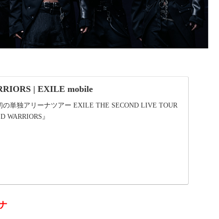
IORS | EXILE mobile
D 初の単独アリーナツアー EXILE THE SECOND LIVE TOUR
ILD WARRIORS』
ナ