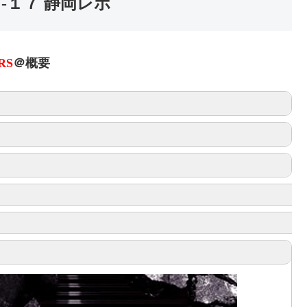
‐１７ 静岡レポ
RS
＠概要
ORS
ORS
ッチカード抽選会開催決定！