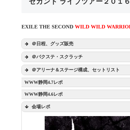
セカンド ライブツアー２０１６
EXILE THE SECOND
WILD WILD WARRIO
＠日程、グッズ販売
WILD WILD WARRI
＠バクステ・スクラッチ
WILD WILD WARRI
＠アリーナ＆ステージ構成、セットリスト
WWW静岡4.7レポ
公演会場CDご予約・ご購入者様対象スクラ
WWW静岡4.6レポ
会場レポ