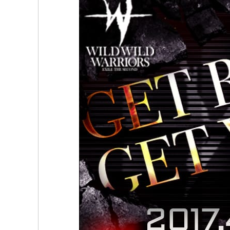
pic.twitter.com/tMoq
A
p
Naoさん(@glassslipperofn426)がシェア
April 6, 2017
pic.twitter.com/y2Qjgc
#exilethesecond
#wildwi
April