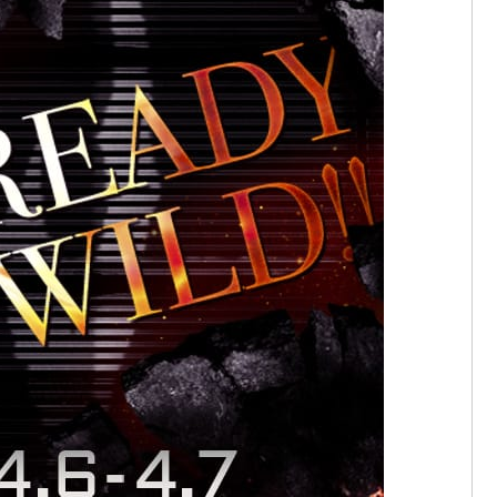
yEw1WA
pril 6, 2017
ic.twitter.com/HQf8Br7zi2
した投稿
–
2017 4月 6 12:07午前 PDT
8tsP
ldwarriors
https://t.co/Fkyyhju3DF
 6, 2017