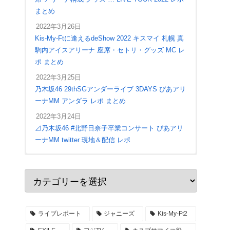
まとめ
2022年3月26日
Kis-My-Ftに逢えるdeShow 2022 キスマイ 札幌 真
駒内アイスアリーナ 座席・セトリ・グッズ MC レ
ポ まとめ
2022年3月25日
乃木坂46 29thSGアンダーライブ 3DAYS ぴあアリ
ーナMM アンダラ レポ まとめ
2022年3月24日
⊿乃木坂46 #北野日奈子卒業コンサート ぴあアリ
ーナMM twitter 現地＆配信 レポ
2022年4月28日
ジャニーズWEST LIVE TOUR 2022 #MixedJuice
アリーナ座席 入場口 ステージ構成 セトリ レポ
まとめ
ライブレポート
ジャニーズ
Kis-My-Ft2
2022年4月27日