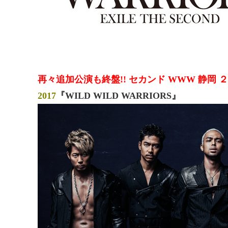
再々追加公演も終盤!! セカンド WWW 静岡 ２D
2017
『WILD WILD WARRIORS』