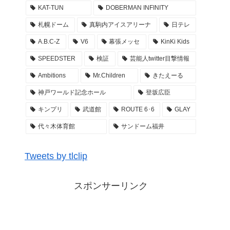
KAT-TUN
DOBERMAN INFINITY
2022年3月28日
札幌ドーム
真駒内アイスアリーナ
日テレ
乃木坂46 29thSGアンダーライブ 3DAYS ぴあア
A.B.C-Z
V6
幕張メッセ
KinKi Kids
リーナMM アンダラ レポ まとめ
SPEEDSTER
検証
芸能人twitter目撃情報
2022年3月27日
Ambitions
Mr.Children
きたえーる
Kis-My-Ftに逢えるdeShow 2022 キスマイ 札幌
真駒内アイスアリーナ 座席・セトリ・グッズ M
神戸ワールド記念ホール
登坂広臣
C レポ まとめ
キンプリ
武道館
ROUTE 6･6
GLAY
2022年3月26日
代々木体育館
サンドーム福井
GENERATIONS ライブ #WonderSquare セトリ
座席 アリーナ構成 グッズ … LIVE TOUR 2022
Tweets by tlclip
レポまとめ
2022年3月26日
スポンサーリンク
GENERATIONS ライブ #WonderSquare セトリ
座席 アリーナ構成 グッズ … LIVE TOUR 2022
〜開幕祭〜 東京ドーム レポまとめ