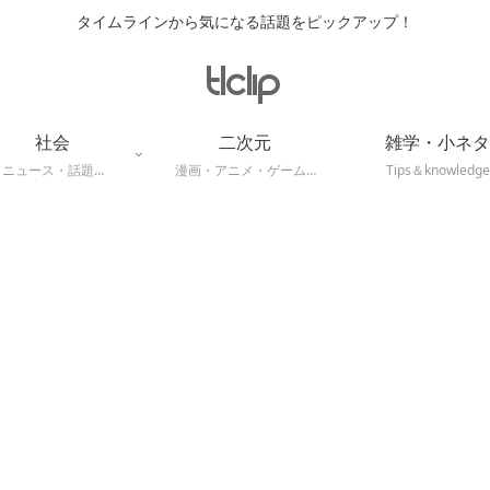
タイムラインから気になる話題をピックアップ！
社会
二次元
雑学・小ネタ
ニュース・話題…
漫画・アニメ・ゲーム…
Tips＆knowledge