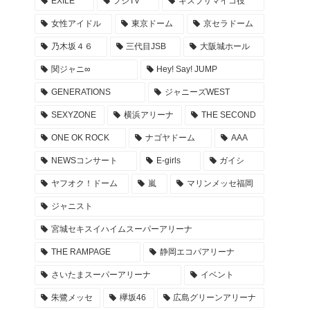
EXILE
フジTV
キスブサマイコ役
NOGIZAKA46 10周年記念 乃木坂46時間TV タイ
女性アイドル
東京ドーム
京セラドーム
ムテーブル -Actually版
乃木坂４６
三代目JSB
大阪城ホール
2022年4月26日
関ジャニ∞
Hey! Say! JUMP
EXILE ライブ REDPHOENIX セトリ 座席 グッズ
GENERATIONS
ジャニーズWEST
… 20周年記念ツアー 会場 レポまとめ
SEXYZONE
横浜アリーナ
THE SECOND
2022年4月23日
ONE OK ROCK
ナゴヤドーム
AAA
登坂広臣ライブツアー ØMI LIVE TOUR 2022 AN
NEWSコンサート
E-girls
ガイシ
SWER セトリ 座席 グッズ レポまとめ
ヤフオク！ドーム
嵐
マリンメッセ福岡
2022年4月17日
ジャニスト
キンプリ 東京ドーム アリーナ座席・セトリ・グ
宮城セキスイハイムスーパーアリーナ
ッズ… #KP_FirstDOME_Mr レポ まとめ
THE RAMPAGE
静岡エコパアリーナ
2022年4月10日
さいたまスーパーアリーナ
イベント
キンプリ 京セラドーム アリーナ座席・セトリ・
朱鷺メッセ
欅坂46
広島グリーンアリーナ
グッズ… #KP_FirstDOME_Mr 大阪 レポ まとめ