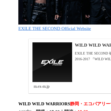
EXILE THE SECOND Official Website
WILD WILD WARR
EXILE THE SECON
2016-2017 『WILD W
m.ex-m.jp
WILD WILD WARRIORS
静岡・エコパアリー