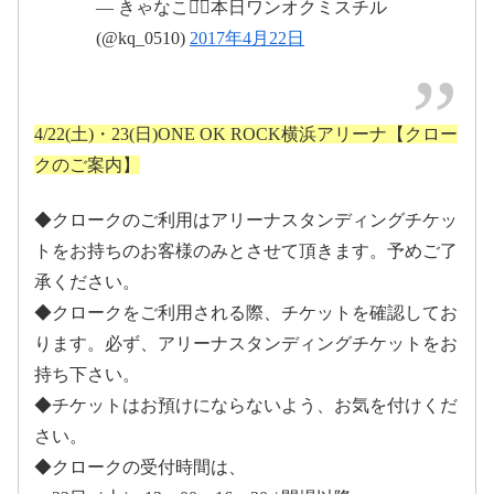
pic.twitter.com/tBMYJAVYDE
— きゃなこ⌄̈⃝本日ワンオクミスチル
(@kq_0510)
2017年4月22日
2017年4月23日
2017年4月22日
4/22(土)・23(日)ONE OK ROCK横浜アリーナ【クロー
クのご案内】
◆クロークのご利用はアリーナスタンディングチケッ
トをお持ちのお客様のみとさせて頂きます。予めご了
承ください。
◆クロークをご利用される際、チケットを確認してお
2017
pic.twitter.com/M2bxbE6laU
ります。必ず、アリーナスタンディングチケットをお
年4月22日
持ち下さい。
April 22, 2017
◆チケットはお預けにならないよう、お気を付けくだ
さい。
◆クロークの受付時間は、