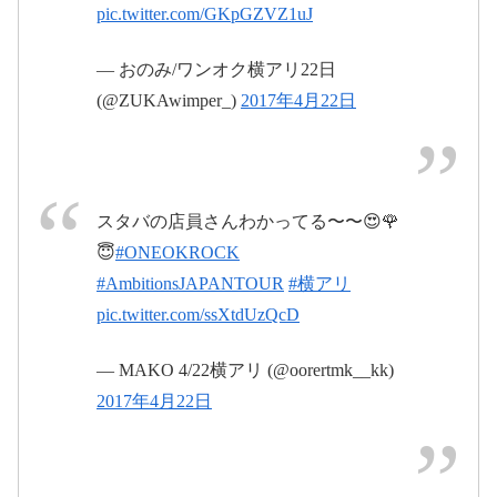
pic.twitter.com/GKpGZVZ1uJ
— おのみ/ワンオク横アリ22日
(@ZUKAwimper_)
2017年4月22日
2017年4月22
日
スタバの店員さんわかってる〜〜😍🌹
😇
#ONEOKROCK
#AmbitionsJAPANTOUR
#AmbitionsJAPANTOUR
#横アリ
pic.twitter.com/ssXtdUzQcD
2017年4月23日
— MAKO 4/22横アリ (@oorertmk__kk)
2017年4月22日