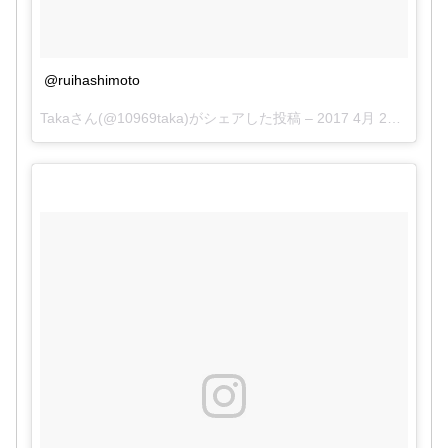
Mr.Children セットリスト
April 23, 2017
@ruihashimoto
pic.twitter.com/0jJNp4Sb7s
Takaさん(@10969taka)がシェアした投稿 –
2017 4月 23 7:24午前 PDT
2017年4月22日
pic.twitter.com/B82zLI6K2V
#ワンオク
#ミスチル
#
横アリ
April 22, 2017
#ONEOKROCK
#OOR
#写殺
2017年4月23日
pic.twitter.com/G1DBwhPPhE