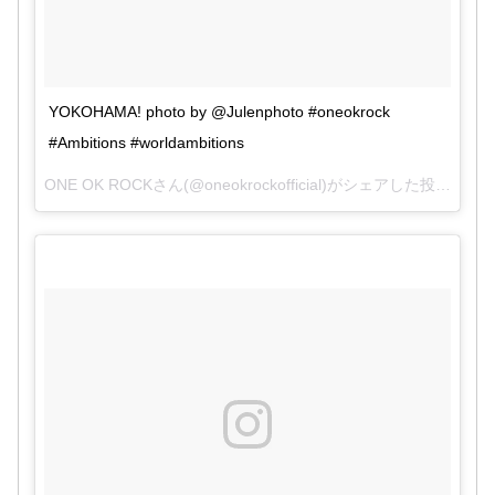
2017年4月22日
pic.twitter.com/h9xTceJWHy
YOKOHAMA! photo by @Julenphoto #oneokrock
#Ambitions #worldambitions
2017年4月
22日
ONE OK ROCKさん(@oneokrockofficial)がシェアした投稿 –
20
#ONEOKROCK
2017年4月23日
pic.twitter.com/8N8Wnj1MAq
2017年4月
pic.twitter.com/YRRXOnRWb6
22日
April 22, 2017
#ワンオク
pic.twitter.com/ME1Ge7ElZp