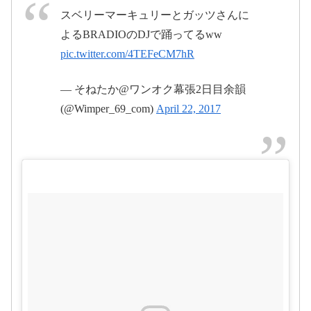
April 22, 2017
スベリーマーキュリーとガッツさんに
よるBRADIOのDJで踊ってるww
2017年4月23
pic.twitter.com/4TEFeCM7hR
日
— そねたか@ワンオク幕張2日目余韻
(@Wimper_69_com)
April 22, 2017
April 22,
2017
2017年4月