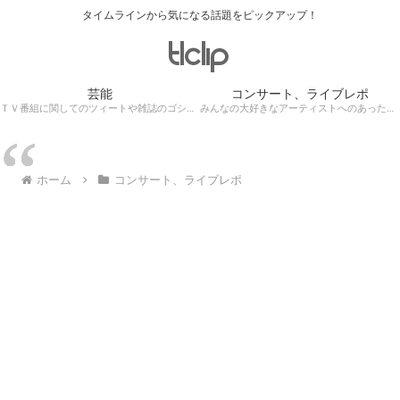
タイムラインから気になる話題をピックアップ！
芸能
コンサート、ライブレポ
ＴＶ番組に関してのツィートや雑誌のゴシップ記事、芸能人目撃情報・ロケ現場遭遇・・・
みんなの大好きなアーティストへのあったかぁ～い思いをツイッターレポートに保存！
ホーム
コンサート、ライブレポ