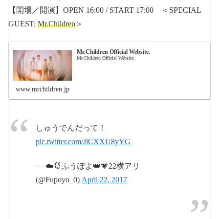
【開場／開演】OPEN 16:00 / START 17:00 ＜SPECIAL
GUEST;
Mr.Children
＞
Mr.Children Official Website.
Mr.Children Official Website.
www.mrchildren.jp
しゅうでんだって！
pic.twitter.com/JiCXXU8yYG
— ☁️🐰ふうぽよ👑💗22横アリ
(@Fupoyo_0)
April 22, 2017