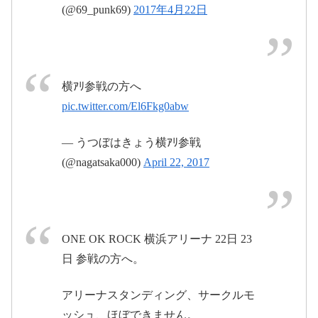
(@69_punk69)
2017年4月22日
2017年4月23日
横ｱﾘ参戦の方へ
pic.twitter.com/El6Fkg0abw
— うつぼはきょう横ｱﾘ参戦
(@nagatsaka000)
April 22, 2017
男は黙って白T #キノ兄の帽子 #ちょっと刺さってます #
ONE OK ROCK 横浜アリーナ 22日 23
繊細兄弟 #さて今日も楽しむわよ
日 参戦の方へ。
城田優 Yu Shirotaさん(@yu_shirota)がシェアした投稿 –
2017 4
2017年4月23日
アリーナスタンディング、サークルモ
ッシュ、ほぼできません。