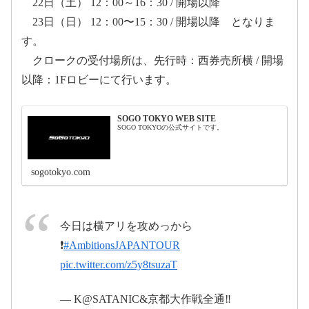
22日（土） 12：00～16：30 / 開場以降
23日（日） 12：00〜15：30 / 開場以降 となりま
す。
2017年4月23日
クロークの受付場所は、先行時：西券売所横 / 開場
以降：1Fロビーにて行います。
#ONEOKROCK
#ワンオク
SOGO TOKYO WEB SITE
#横浜アリーナ
#横アリ
#物販
SOGO TOKYOの公式サイトです。
pic.twitter.com/8IUlQmGs5E
2017年4月
sogotokyo.com
2017年4月
22日
2017年4月22日
23日
今日は横アリを攻めっから
Ambitions基本セットリスト
❗️
#AmbitionsJAPANTOUR
pic.twitter.com/z5y8tsuzaT
— K@SATANIC&京都大作戦全通‼️