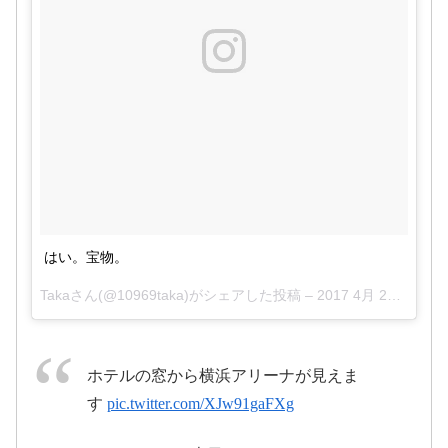
pic.twitter.com/ZZ7NpAPuIP
2017年4月23日
#ワンオ
#ワンオク
#ミスチル
#
ク
#ミスチル
#横浜アリーナ
はい。宝物。
横アリ
pic.twitter.com/e4R1bK29Cq
Takaさん(@10969taka)がシェアした投稿 –
2017 4月 23 7:50午前 PDT
2017年4
April 22, 2017
月22日
ホテルの窓から横浜アリーナが見えま
す
pic.twitter.com/XJw91gaFXg