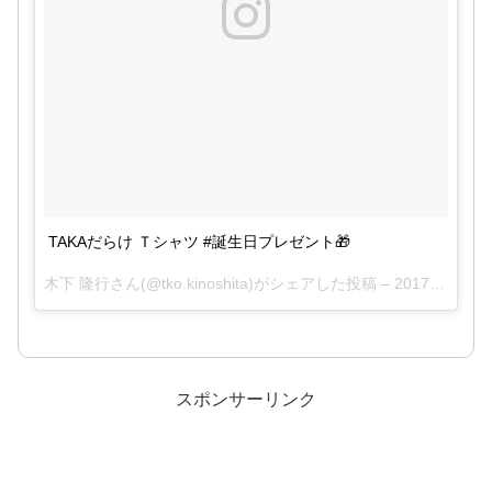
23日
TAKAだらけ Ｔシャツ #誕生日プレゼント🎁
木下 隆行さん(@tko.kinoshita)がシェアした投稿 –
2017 4月 22 9:52午前 PDT
April 22,
2017
スポンサーリンク
2017年4月23日