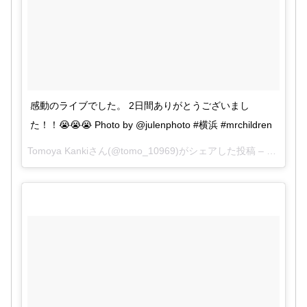
#ONEOKROCK
#横ア
2017
リ
pic.twitter.com/SV4svNKkEq
年4月23日
April 22, 2017
感動のライブでした。 2日間ありがとうございまし
た！！😭😭😭 Photo by @julenphoto #横浜 #mrchildren
Tomoya Kankiさん(@tomo_10969)がシェアした投稿 –
2017 4月
#ワンオク
#oneokrock
#横浜アリーナ
#
ミスターチルドレン
#楽しみ
#弾け
ます
pic.twitter.com/wUDc9jOziG
2017年
2017年4月23日
4月23日
2017年4月22
日