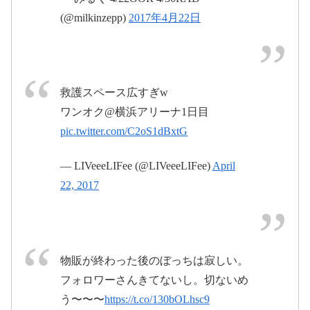
pic.twitter.com/eGVhniOg97
(@milkinzepp)
2017年4月22日
2017年4月22
日
2017年4月22日
救護スペース広すぎw
ワンオク@横浜アリーナ1日目
pic.twitter.com/C2oS1dBxtG
— LIVeeeLIFee (@LIVeeeLIFee)
April
2017年
#ONEOKROCK
#横アリ
#ambitions
22, 2017
4月23日
pic.twitter.com/oG8V6pRhBv
2017年4月22日
物販が終わった後のぼっちは寂しい。
フォロワーさんきてないし。切ないめ
う〜〜〜
https://t.co/130bOLhsc9