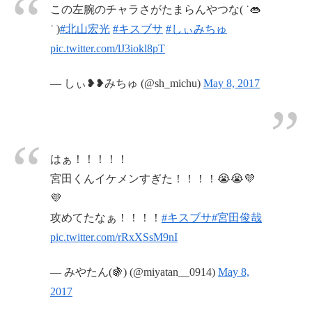
この左腕のチャラさがたまらんやつな( ˙👄
˙ )
#北山宏光
#キスブサ
#しぃみちゅ
pic.twitter.com/lJ3iokl8pT
— しぃ❥❥みちゅ (@sh_michu)
May 8, 2017
はぁ！！！！！
宮田くんイケメンすぎた！！！！😭😭💜
💜
攻めてたなぁ！！！！
#キスブサ
#宮田俊哉
pic.twitter.com/rRxXSsM9nI
— みやたん(🍇) (@miyatan__0914)
May 8,
2017