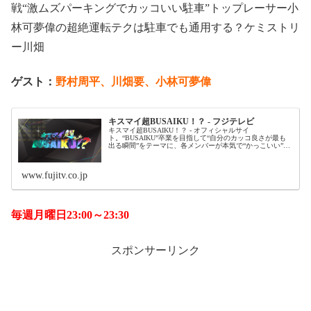
戦“激ムズパーキングでカッコいい駐車”トップレーサー小
林可夢偉の超絶運転テクは駐車でも通用する？ケミストリ
ー川畑
ゲスト：
野村周平、川畑要、小林可夢偉
キスマイ超BUSAIKU！？ - フジテレビ
キスマイ超BUSAIKU！？ - オフィシャルサイ
ト。“BUSAIKU”卒業を目指して“自分のカッコ良さが最も
出る瞬間”をテーマに、各メンバーが本気で“かっこいい”と
思うシーンを考え自らが主演した映像を制作。その映像を
女性100人に審査して...
www.fujitv.co.jp
毎週月曜日23:00～23:30
スポンサーリンク