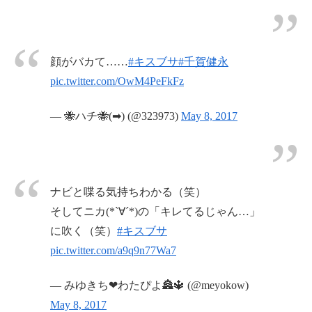
顔がバカて……
#キスブサ
#千賀健永
pic.twitter.com/OwM4PeFkFz
— 🐝ハチ🐝(➡) (@323973)
May 8, 2017
ナビと喋る気持ちわかる（笑）
そしてニカ(*`∀´*)の「キレてるじゃん…」
に吹く（笑）
#キスブサ
pic.twitter.com/a9q9n77Wa7
— みゆきち❤わたぴよ🏯🔱 (@meyokow)
May 8, 2017