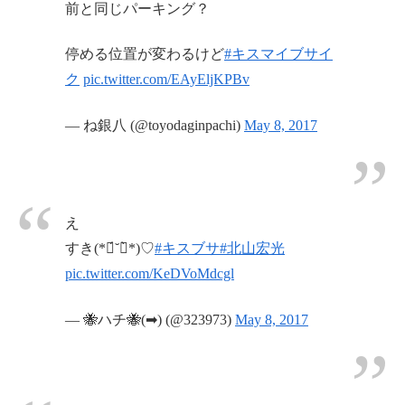
前と同じパーキング？
停める位置が変わるけど
#キスマイブサイ
ク
pic.twitter.com/EAyEljKPBv
— ね銀八 (@toyodaginpachi)
May 8, 2017
え
すき(*ฅ́˘ฅ̀*)♡
#キスブサ
#北山宏光
pic.twitter.com/KeDVoMdcgl
— 🐝ハチ🐝(➡) (@323973)
May 8, 2017