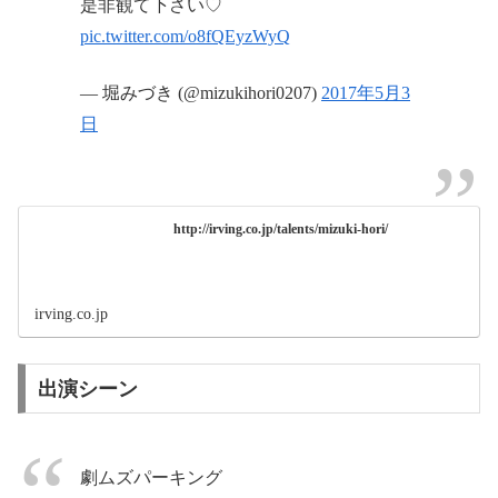
是非観て下さい♡
pic.twitter.com/o8fQEyzWyQ
— 堀みづき (@mizukihori0207)
2017年5月3
日
http://irving.co.jp/talents/mizuki-hori/
irving.co.jp
出演シーン
劇ムズパーキング