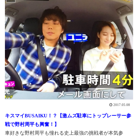
2017.05.08
キスマイBUSAIKU！？【激ムズ駐車にトップレーサー参
戦で野村周平も興奮！】
車好きな野村周平も憧れる史上最強の挑戦者が本気参