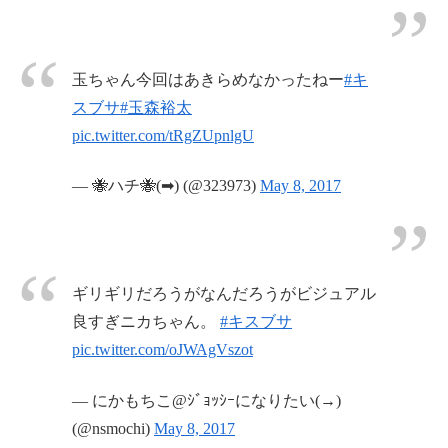
玉ちゃん今回はあきらめなかったねー
#キ
スブサ
#玉森裕太
pic.twitter.com/tRgZUpnlgU
— 🐝ハチ🐝(➡) (@323973)
May 8, 2017
ギリギリだろうがなんだろうがビジュアル
良すぎニカちゃん。
#キスブサ
pic.twitter.com/oJWAgVszot
— にかもちこ@ｼﾞｮｯｼｰになりたい(→)
(@nsmochi)
May 8, 2017