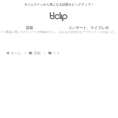
タイムラインから気になる話題をピックアップ！
芸能
コンサート、ライブレポ
ＴＶ番組に関してのツィートや雑誌のゴシップ記事、芸能人目撃情報・ロケ現場遭遇・・・
みんなの大好きなアーティストへのあったかぁ～い思いをツイッターレポートに保存！
ホーム
芸能
ＴＶ