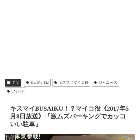
ＴＶ
Kis-My-Ft2
キスブサマイコ役
ジャニーズ
フジTV
キスマイBUSAIKU！？マイコ役《2017年5
月8日放送》『激ムズパーキングでカッコ
いい駐車』
ＴＶ