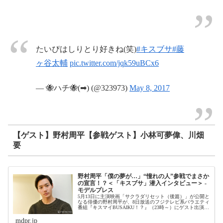
たいぴはしりとり好きね(笑)
#キスブサ
#藤
ヶ谷太輔
pic.twitter.com/jqk59uBCx6
— 🐝ハチ🐝(➡) (@323973)
May 8, 2017
【ゲスト】野村周平【参戦ゲスト】小林可夢偉、川畑
要
野村周平「僕の夢が…」“憧れの人”参戦でまさか
の宣言！？＜「キスブサ」潜入インタビュー＞ -
モデルプレス
5月13日に主演映画「サクラダリセット（後篇）」が公開と
なる俳優の野村周平が、8日放送のフジテレビ系バラエティ
番組『キスマイBUSAIKU！？』（23時～）にゲスト出演。
モデルプレスでは、収録現場に潜入し、野村にインタビュ
ーを実施した。
mdpr.jp