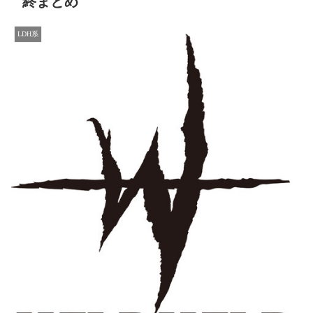
終まとめ
LDH系