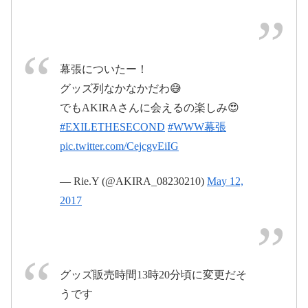
2017年5月13日
pic.twitter.com/ahRxMIH98z
#EXILETHESECOND #wildwildwarriors #FINAL #最高のメ
幕張についたー！
pic.twitter.com/r9nminoJ5i
ンバー ✨ @eileenharman @soleilachaou @tatiparker
グッズ列なかなかだわ😅
2017年5月13日
@vivirabbit8 @shanistagram @_nadia_esperanza
でもAKIRAさんに会えるの楽しみ😍
May 12, 2017
#EXILETHESECOND
#WWW幕張
pic.twitter.com/idc5be0SXN
黒木 啓司さん(@iam_keiji_)がシェアした投稿 –
2017 5月 13 11:33午後 PDT
pic.twitter.com/CejcgvEiIG
pic.twitter.com/K2jLxnXWcI
— Rie.Y (@AKIRA_08230210)
May 12,
2017年5月13日
2017
2017年5月12日
グッズ販売時間13時20分頃に変更だそ
うです
#exilethesecond
#wildwildwarriors
#fuyu
#
pic.twitter.com/JGBnOAFSn4
pic.twitter.com/kMY5lo31Mu