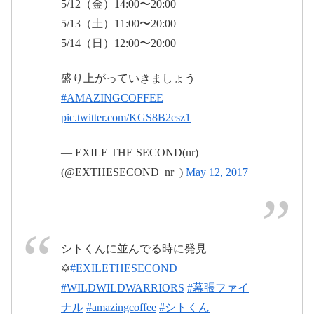
5/12（金）14:00〜20:00
#WWW0512幕張
#WILDWILDWARRIORS
#THERAMP
5/13（土）11:00〜20:00
AGE
pic.twitter.com/Xyz2LIxvGQ
5/14（日）12:00〜20:00
2017年5月12
日
盛り上がっていきましょう
【5/12(金)、5/13(土)FINAL公演にて開催!】
THE RAMPAGE from EXILE TRIBE CD予
2017年5月11日
#AMAZINGCOFFEE
約ご購入者様対象スクラッチカード抽選会!
| EXILE TRIBE mobile
pic.twitter.com/KGS8B2esz1
EXILE THE SECOND LIVE TOUR 2016-2017 WILD
WILD WARRIORS 5/12(金)、5/13(土)FINAL公演ツア
ー会場にて、THE RAMPAGEのセカンドシングル発
売を記念し、バックステージ...
m.tribe-m.jp
— EXILE THE SECOND(nr)
ページが見つかりませんでした | LIVE
(@EXTHESECOND_nr_)
May 12, 2017
VIEWING JAPAN
コンサート、舞台、イベントなどのライブエンター
テインメントを国内外の映画館等に中継、及びイン
#WWW0512千葉
ターネット配信。時間と場所を飛び越えて、より多
くのファンに迫力のライブ体験をお届けします！
liveviewing.jp
2017年5月12日
シトくんに並んでる時に発見
✡️
#EXILETHESECOND
@exnews24
#WILDWILDWARRIORS
#幕張ファイ
pic.twitter.com/LiC1fGSo7C
ナル
#amazingcoffee
#シトくん