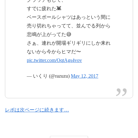
すでに疲れた👾
ベースボールシャツはあっという間に
2017年5月13日
売り切れちゃってて、並んでる列から
悲鳴が上がってた😅
May 14,
さぁ、連れが開場ギリギリにしか来れ
2017
ないから今からヒマだ〜
pic.twitter.com/OqtAgs4vov
— いくり (@razuzu)
May 12, 2017
pic.twitter.com/BcwamFjwVT
May 12,
2017
レポは次ページに続きます…