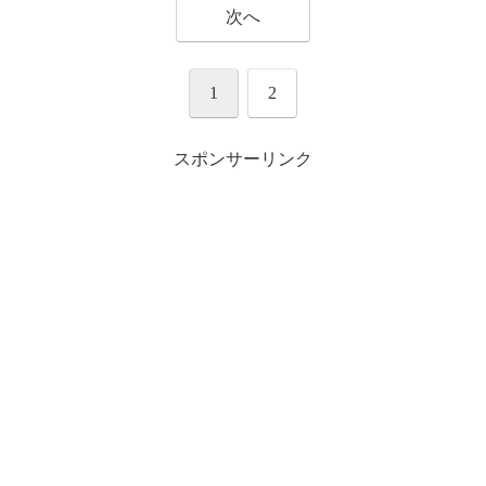
次へ
1
2
2017年5月14日
スポンサーリンク
pic.twitter.com/wEZR3n22c9
2017年5月13
https://t.co/mpE0NIg9bh
日
2017年5月15日