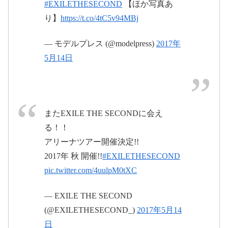
#WWW0512千葉
#EXILETHESECOND
【ほか写真あ
顔か当ててください
#笑
り】
https://t.co/4tC5v94MBj
#EXILETHESECOND
#THERAMPAGE
2017年5月12日
pic.twitter.com/SmedBVJiJf
2017年5月
2017年5月12
— モデルプレス (@modelpress)
2017年
13日
日
5月14日
pic.twitter.com/UUiMDSMy1S
2017年5月14日
2017年
またEXILE THE SECONDに会え
5月13日
https://t.co/rBGb5V4wLI
る！！
pic.twitter.com/dmPMjckqAD
アリーナツアー開催決定!!
2017年 秋 開催!!
#EXILETHESECOND
2017年5月13
pic.twitter.com/4uulpM0tXC
2017年5月11
日
日
— EXILE THE SECOND
(@EXILETHESECOND_)
2017年5月14
pic.twitter.com/WCjuXBgRYB
日