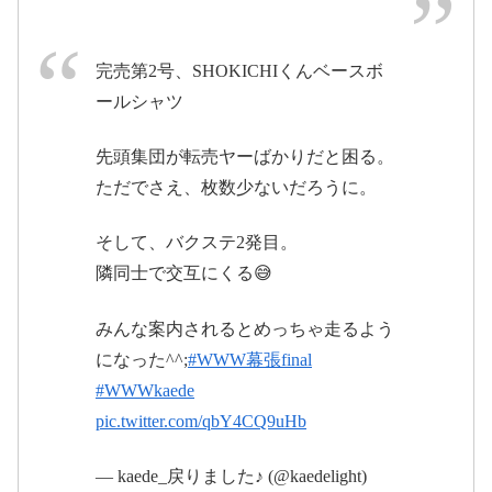
月14日
pic.twitter.com/ZEFZkhCS2c
pic.twitter.com/winFEkW6uq
完売第2号、SHOKICHIくんベースボ
ールシャツ
May 12, 2017
2017年5月13日
先頭集団が転売ヤーばかりだと困る。
ただでさえ、枚数少ないだろうに。
pic.twitter.com/9uvRoY5qgk
EXILE THE SECOND Official Website
EXILE、二代目 J Soul Brothersとして活動してきた男
達の新たなる挑戦が始まる。EXILE THE SECOND
そして、バクステ2発目。
Official Website
2017年5月12
隣同士で交互にくる😅
日
t-second.jp
みんな案内されるとめっちゃ走るよう
になった^^;
#WWW幕張final
EXILE THE SECOND Official Website
EXILE、二代目 J Soul Brothersとして活動してきた男
#WWWkaede
達の新たなる挑戦が始まる。EXILE THE SECOND
Official Website
pic.twitter.com/qbY4CQ9uHb
t-second.jp
— kaede_戻りました♪ (@kaedelight)