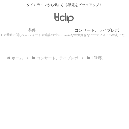
タイムラインから気になる話題をピックアップ！
芸能
コンサート、ライブレポ
ＴＶ番組に関してのツィートや雑誌のゴシップ記事、芸能人目撃情報・ロケ現場遭遇・・・
みんなの大好きなアーティストへのあったかぁ～い思いをツイッターレポートに保存！
ホーム
コンサート、ライブレポ
LDH系