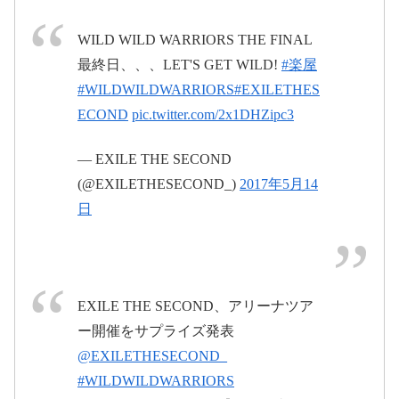
WILD WILD WARRIORS THE FINAL
2017年5月13日
#WWW幕張
最終日、、、LET'S GET WILD!
#楽屋
#WILDWILDWARRIORS
#EXILETHES
ECOND
pic.twitter.com/2x1DHZipc3
AFTER #DI #iii_three_ went to #WWW of
#exile_the_second ヤバすぎるライブ見て、今日のファイ
— EXILE THE SECOND
2017年5月12
ナルはテンション ドMAXで行けそうです セカンドの皆さ
(@EXILETHESECOND_)
2017年5月14
日
ん、ありがとうございました 今日もDI→EXILE THE
日
pic.twitter.com/cXTHwBXwjn
SECOND #LDH
2017年5月
May 12, 2017
$ W Z ¥さん(@sway_ldh)がシェアした投稿 –
2017 5月 13 8:02午後 PDT
13日
#WWW幕張
pic.twitter.com/PS6dIZQOcF
EXILE THE SECOND、アリーナツア
ー開催をサプライズ発表
@EXILETHESECOND_
May 13, 2017
#WILDWILDWARRIORS
#顔変換
#誰の