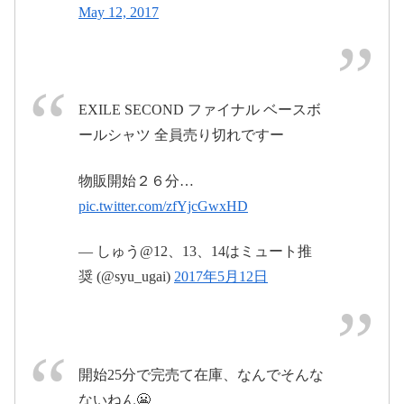
May 12, 2017
EXILE THE SECOND LIVE TOUR 2016-2017 WILD
WILD WARRIORSの公演終了後バックステージご招
待キャンペーン!
pic.twitter.com/m88lfy6G7P
EXILE SECOND ファイナル ベースボ
ールシャツ 全員売り切れですー
2017年5月12日
2017年5月13日
物販開始２６分…
pic.twitter.com/zfYjcGwxHD
— しゅう@12、13、14はミュート推
WILD WILD WARRIORS グッズページ |
奨 (@syu_ugai)
2017年5月12日
EXILE mobile
最新情報から､チケット先行予約､ブログ､動画､画像
など豊富なコンテンツが満載！
m.ex-m.jp
開始25分で完売て在庫、なんでそんな
LDH LIVE SCHEDULE
ないねん😬
EXILEや三代目 J SOUL BROTHERSなどLDH所属ア