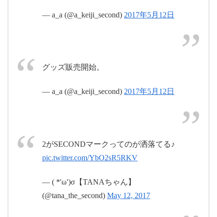
pic.twitter.com/p6qczsLk1v
最高のメンバー
— a_a (@a_keiji_second)
2017年5月12日
2017年5月
pic.twitter.com/RXi7LK8RQe
May
May 12, 2017
12日
12, 2017
2017年5月14日
グッズ販売開始。
— a_a (@a_keiji_second)
2017年5月12日
#EXILETHESECOND
#WILDWILDWA
#WWW幕張
#wwwファイナル
RRIORS
pic.twitter.com/WkLkkIHhSh
pic.twitter.com/7nVfpbFegB
2がSECONDマークってのが洒落てる♪
2017年5月12日
2017年5月12
pic.twitter.com/YbO2sR5RKV
日
— ( *'ω')σ【TANAちゃん】
(@tana_the_second)
May 12, 2017
2017年5