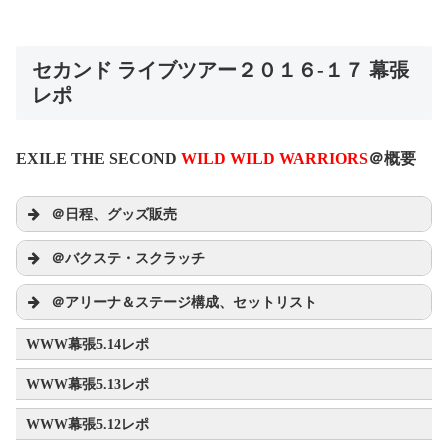
セカンド ライブツアー２０１６‐１７ 幕張
レポ
EXILE THE SECOND
WILD WILD WARRIORS
＠概要
＠日程、グッズ販売
WILD WILD WARRIORS
＠バクステ・スクラッチ
WILD WILD WARRIORS
＠アリーナ＆ステージ構成、セットリスト
WWW幕張5.14レポ
ツアー連動企画！『EXILE THE SECOND LIVE
WWW幕張5.13レポ
TOUR 2016-2017 “WILD WILD WARRIORS”』
FINAL公演CDご購入者様対象 スクラッチカード抽選
WWW幕張5.12レポ