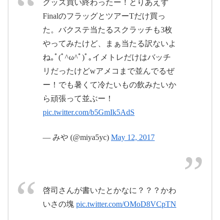
グッズ買い終わったー！とりあえず
FinalのフラッグとツアーTだけ買っ
た。バクステ当たるスクラッチも3枚
やってみたけど、まぁ当たる訳ないよ
ね｡ﾟ(ﾟ^ω^ﾟ)ﾟ｡イメトレだけはバッチ
#wildwildwarrlors
#EXILETHESECOND
リだったけどwアメコまで並んでるぜ
#THEFINAL
ー！でも暑くて冷たいもの飲みたいか
pic.twitter.com/z8uSGDihUk
EXILE THE SECOND Official Website
ら頑張って並ぶー！
EXILE、二代目 J Soul Brothersとして活動してきた男
達の新たなる挑戦が始まる。EXILE THE SECOND
pic.twitter.com/b5GmIk5AdS
Official Website
2017年5月13
t-second.jp
THE RAMPAGECD セカンドシングル予約ご購入者
— みや (@miya5yc)
May 12, 2017
日
様対象スクラッチカード抽選会
WILD WILD WARRIORS
啓司さんが書いたとかなに？？？かわ
いさの塊
pic.twitter.com/OMoD8VCpTN