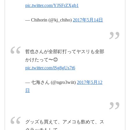
pic.twitter.com/YJSFrZXgb1
2017年5月13日
pic.twitter.com/PvLRsVroKG
— Chihorin (@kj_chiho)
2017年5月14日
2017年5月13
日
2017年4月24
日
哲也さんが全部釘打ってヤスリも全部
かけたって〜😊
@EXILE
pic.twitter.com/KW8Simx18s
pic.twitter.com/lSg8gUs7t6
pic.twitter.com/jWPXGVBxdp
2017年5
— 七海さん (@ngro3wiit)
2017年5月12
月13日
日
2017年5月14日
グッズも買えて、アメコも飲めて、ス
pic.twitter.com/ojISUEQE8l
クラッチもして、