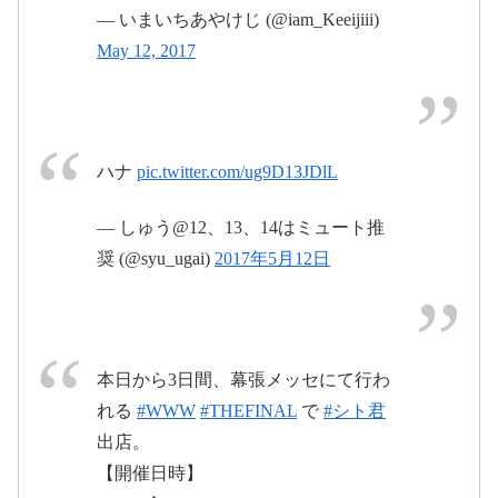
— いまいちあやけじ (@iam_Keeijiii)
May 12, 2017
2017年5月11日
ハナ
pic.twitter.com/ug9D13JDlL
#WWW0512千葉
— しゅう@12、13、14はミュート推
奨 (@syu_ugai)
2017年5月12日
2017年5月12日
本日から3日間、幕張メッセにて行わ
れる
#WWW
#THEFINAL
で
#シト君
出店。
【開催日時】