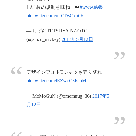
ーティスト・タレントに関するライブや舞台のスケ
ジュール情報をまとめてチェック！
1人1枚の規制意味ねー😬
#www幕張
pic.twitter.com/mrCDsCxu6K
www.ldh-liveschedule.jp
2017年5月12日
— しず@TETSUYA.NAOTO
［エントリー受付］2017年5月8日（月）12:00～5月9
(@shizu_mickey)
2017年5月12日
日（火）15:00
pic.twitter.com/werWAddbBm
デザインフォトTシャツも売り切れ
EXILE TRIBE CARD | チケット先行抽選予
2017年5月12
約情報
pic.twitter.com/lEZwcC3KmM
EXILE TRIBE CARD会員様限定！チケット先行抽選
日
予約情報はこちら
— MoMoGuN (@omomnug_36)
2017年5
www.exiletribecard.jp
月12日