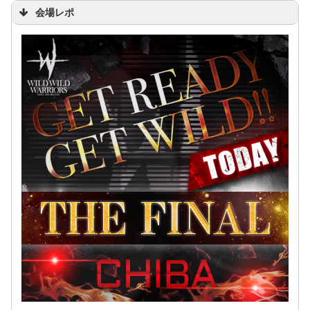
会 販売開始時間のお知らせ
会場レポ
#WWW
#exilethesecond
幕張
#wildwildwarriors
#fuyu
#幕張メッセ
#WWW幕張final0512
pic.twitter.com/EVnsy40Czz
2017年5月12日
#WWWkaede
pic.twitter.com/KQpqQ4NUMg
May 12, 2017
2017年5月14日
2017年5月13日
#WWW幕張
May 12, 2017
EXILE THE SECOND LIVE TOUR 2016-2017 “WILD
WILD WARRIORS”
pic.twitter.com/gASMcLfq4E
2017年5月12
日
May 12,
@AbemaTV
2017