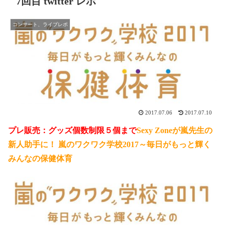
7回目 twitter レポ
コンサート、ライブレポ
2017.07.06
2017.07.10
プレ販売：グッズ個数制限５個まで
Sexy Zoneが嵐先生の
新人助手に！ 嵐のワクワク学校2017～毎日がもっと輝く
みんなの保健体育