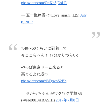
pic.twitter.com/OdKb5jEoLE
July 9, 2017
— 五十嵐翔香 (@Love_arashi_125)
July
嵐のワクワク学校2017宿題
8, 2017
7:40〜50くらいに到着して
今ここらへん！！(分かりづらい)
2017年7月9日
#ワク
http://js-cp.jp/wakuwaku2017/page/index
ワク学校
pic.twitter.com/KhPk6eioNO
やっぱ東京ドーム来ると
pic.twitter.com/W3YpZn6yJX
高まるよね😆✨
pic.twitter.com/d8FgwoS2Bb
js-cp.jp
2017年6月
2017年7月8日
16日
— せがっちゃん @ワクワク学校7/8
(@sae0813ARASHI)
2017年7月8日