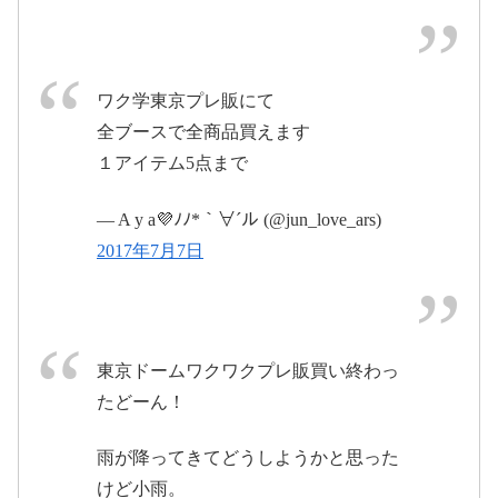
2017年7月8日
pic.twitter.com/8I88MLsuo9
ワク学東京プレ販にて
2017年7月9日
全ブースで全商品買えます
１アイテム5点まで
— A y a💜ﾉﾉ*｀∀´ル (@jun_love_ars)
#arashicg
2017年7月7日
pic.twitter.com/28Bhide58Y
2017年7月9
7/7(金)―[プレ販売]
2017年6月16日
日
東京ドームワクワクプレ販買い終わっ
2017年7月9日
7/8(土)
たどーん！
2017年7月8日
グッズ販売 10:00
雨が降ってきてどうしようかと思った
7/9(日)
けど小雨。