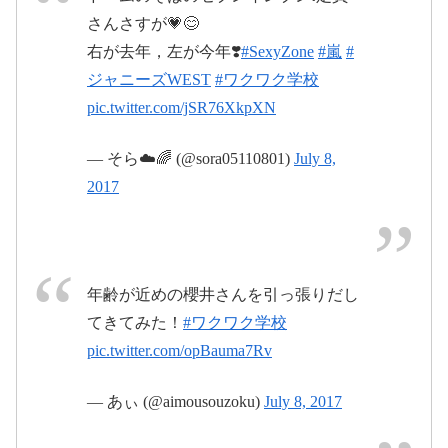
pic.twitter.com/3aB1FijfWB
さんさすが💗😊
右が去年，左が今年❣️
#SexyZone
#嵐
#
2017年7月9
ジャニーズWEST
#ワクワク学校
2017年7月8日
日
2017年5月17日
pic.twitter.com/jSR76XkpXN
— そら☁️🌈 (@sora05110801)
July 8,
2017
pic.twitter.com/C8jqRSMObg
年齢が近めの櫻井さんを引っ張りだし
2017年6月16日
てきてみた！
#ワクワク学校
pic.twitter.com/opBauma7Rv
2017年7月
— あぃ (@aimousouzoku)
July 8, 2017
9日
2017年7月8日
pic.twitter.com/d2gV3fC8s6
2017年7月8日