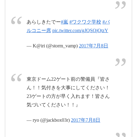
#ワクワク学校2017
pic.twitter.com/nmTliIO0bh
2017年7月9
あらしきたでー
#嵐
#ワクワク学校
#バ
日
2017年7月9日
ルコニー席
pic.twitter.com/gJQSQjQtzY
2017年7月9日
pic.twitter.com/8b1k8Rb0wp
— K@iri (@storm_vamp)
2017年7月8日
2017年7月8
pic.twitter.com/ep9DKCFYeE
日
2017
東京ドーム22ゲート前の警備員『皆さ
年6月16日
ん！！気付きを大事にしてください！
pic.twitter.com/cdum1HF1yC
23ゲートの方が早く入れます！皆さん
2017年7月9日
気づいてください！！』
— ryo (@jackbox03r)
2017年7月8日
2017年7月8日
2017年7月9日