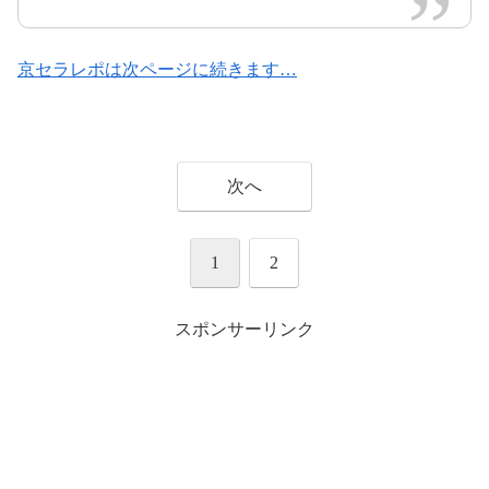
2017年7月9日
2017年6月16日
京セラレポは次ページに続きます…
#アイド
次へ
ルオンステージ
#嵐
pic.twitter.com/ZAkTtbUMgU
1
2
2017年7月6日
スポンサーリンク
2017年7月8日
pic.twitter.com/LIZXjo31FM
2017年7月9日
2017年6月
16日