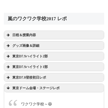
嵐のワクワク学校2017 レポ
日程＆授業内容
グッズ画像＆詳細
＜5つの授業テーマ＞
東京D7.9ハイライト2部
#ワクワクグッズ
#京セ
東京D7.9ハイライト1部
ラ
pic.twitter.com/oENmwmN8Pl
東京D7.8登校初日レポ
2017年7月9日
2017年6月
東京ドーム会場・ステージレポ
16日
pic.twitter.com/RSUkqfcpOI
ワクワク学校～😆