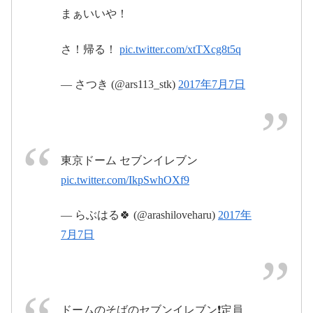
グッズ販売 7:00
まぁいいや！
さ！帰る！
pic.twitter.com/xtTXcg8t5q
pic.twitter.com/uaNFyUVFHJ
2017年7月9
日
— さつき (@ars113_stk)
2017年7月7日
2017年6月16日
6/16(金)―[プレ販売]
2017年7月8日
東京ドーム セブンイレブン
6/17(土)
pic.twitter.com/IkpSwhOXf9
グッズ販売 10:00
— らぶはる🍀 (@arashiloveharu)
2017年
6/18(日)
7月7日
#arashig
グッズ販売 7:00
pic.twitter.com/xgiDwl9Fcy
2017年7月9日
2017年6月
ドームのそばのセブンイレブン❗️定員
16日