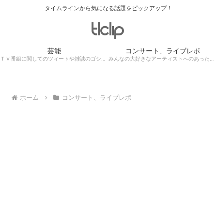
タイムラインから気になる話題をピックアップ！
芸能
コンサート、ライブレポ
ＴＶ番組に関してのツィートや雑誌のゴシップ記事、芸能人目撃情報・ロケ現場遭遇・・・
みんなの大好きなアーティストへのあったかぁ～い思いをツイッターレポートに保存！
ホーム
コンサート、ライブレポ