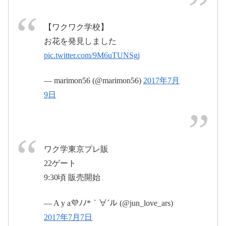
【ワクワク学校】
pic.twitter.com/j671I8qAZt
2017年7月9日
お花を発見しました
pic.twitter.com/9M6uTUNSgj
2017年6月
pic.twitter.com/c5HJbFeHDF
16日
— marimon56 (@marimon56)
2017年7月
9日
2017年7月9日
2017年7月8日
ワク学東京プレ販
22ゲート
9:30頃 販売開始
#arashicg
pic.twitter.com/lQAJvgRLxj
2017年7月9日
— A y a💜ﾉﾉ*｀∀´ル (@jun_love_ars)
2017年7月7日
2017年6月16日