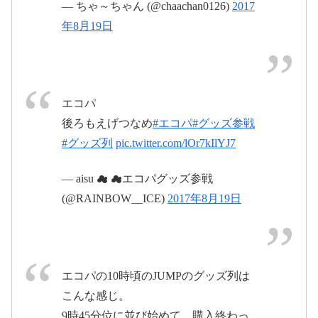
— ちゃ～ちゃん (@chaachan0126)
2017
年8月19日
#JUMP
#HeySayJUMPLIVETOUR2017
2017年8月20日
エコパ
後ろもえげつなめ
#エコパ
#グッズ参戦
#グッズ列
pic.twitter.com/lOr7kIlYJ7
2017年8月19
日
— aisu ☁︎ ☁︎エコパグッズ参戦
2017年8月20日
(@RAINBOW__ICE)
2017年8月19日
エコパの10時頃のJUMPのグッズ列は
こんな感じ。
9時45分位に並び始めて、購入終わっ