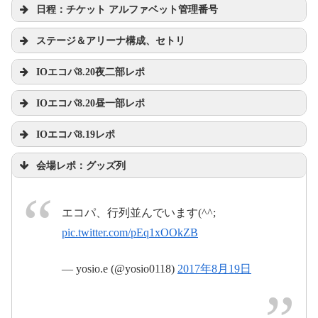
日程：チケット アルファベット管理番号
ステージ＆アリーナ構成、セトリ
IOエコパ8.20夜二部レポ
pic.twitter.com/8if9QxQdae
IOエコパ8.20昼一部レポ
IOエコパ8.19レポ
2017年8月20日
会場レポ：グッズ列
pic.twitter.com/y1HHIJbG99
pic.twitter.com/GRtmYntILa
2017年8月20日
エコパ、行列並んでいます(^^;
pic.twitter.com/5IXcZuRQIY
pic.twitter.com/pEq1xOOkZB
2017年8月20日
2017年8月19日
— yosio.e (@yosio0118)
2017年8月19日
2017年8月19日