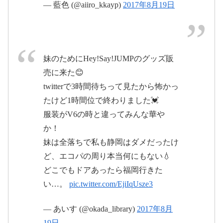
— 藍色 (@aiiro_kkayp)
2017年8月19日
2017年8
2017年8月19日
#JUMP
#HeySayJUMPLIVETOUR201
月20日
7
2017年8月20日
2017年8月20日
妹のためにHey!Say!JUMPのグッズ販
売に来た😊
twitterで3時間待ちって見たから怖かっ
たけど1時間位で終わりました💓
服装がV6の時と違ってみんな華や
か！
妹は全落ちで私も静岡はダメだったけ
2017年8月19日
ど、エコパの周り本当何にもない💧
どこでもドアあったら福岡行きた
2017年8月19日
い…。
pic.twitter.com/EjiIqUsze3
— あいす (@okada_library)
2017年8月
https://t.co/1TgPmARdra
2017
19日