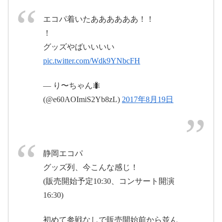
エコパ着いたああああああ！！
！
グッズやばいいいい
pic.twitter.com/Wdk9YNbcFH
2017年8月
2017年8月20日
— り〜ちゃん🐜
19日
(@e60AOImiS2Yb8zL)
2017年8月19日
pic.twitter.com/ycY1HAmFl9
pic.twitter.com/hvdB0XkEIa
2017年8月
静岡エコパ
19日
グッズ列、今こんな感じ！
2017年8月20日
(販売開始予定10:30、コンサート開演
16:30)
2017
pic.twitter.com/IC8jF0WsgP
年8月19日
初めて参戦なしで販売開始前から並ん