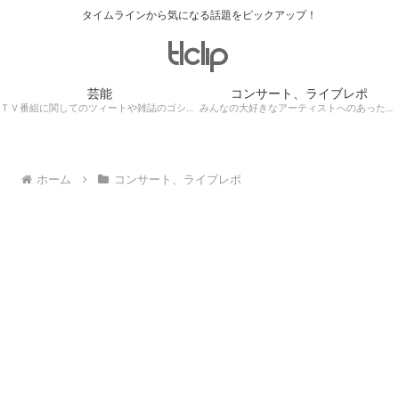
タイムラインから気になる話題をピックアップ！
芸能
コンサート、ライブレポ
ＴＶ番組に関してのツィートや雑誌のゴシップ記事、芸能人目撃情報・ロケ現場遭遇・・・
みんなの大好きなアーティストへのあったかぁ～い思いをツイッターレポートに保存！
ホーム
コンサート、ライブレポ