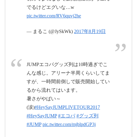
でるけどエグいな…w
2017年8月19日
2017年8月20日
pic.twitter.com/RV6quvj2he
— まるこ (@JySkWk)
2017年8月19日
2017年8
月20日
pic.twitter.com/ryuMhCBKly
pic.twitter.com/bjpHDqksUV
JUMPエコパグッズ列は10時過ぎでこ
2017年
2017年8月20日
んな感じ。アリーナ半周くらいしてま
8月19日
2017年8月19
すが、一時間前倒しで販売開始してい
日
るから流れてはいます。
暑さがやばい～
(涙)
#HeySayJUMPLIVETOUR2017
2017年8月20日
#HeySayJUMP
#エコパ
#グッズ列
#JUMP
pic.twitter.com/mjblpdGP3j
2017年8月19日