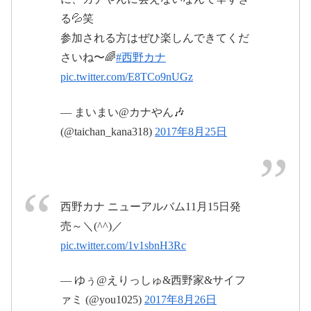
る💦笑
参加される方はぜひ楽しんできてくだ
@kanayanofficial
さいね〜🌈
#西野カナ
pic.twitter.com/Y0GbpoejQJ
pic.twitter.com/E8TCo9nUGz
— まいまい@カナやん🎶
2017年8月27日
(@taichan_kana318)
2017年8月25日
2017年8月26日
pic.twitter.com/uwA1IWlm2o
2017年8月26日
西野カナ ニューアルバム11月15日発
売～＼(^^)／
pic.twitter.com/1v1sbnH3Rc
— ゆぅ@えりっしゅ&西野家&サイフ
https://t.co/y4SzshnUvt
ァミ (@you1025)
2017年8月26日