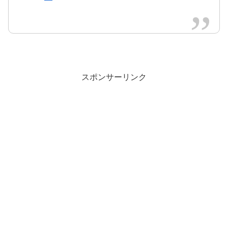
スポンサーリンク
https://t.co/lsGlMkGrJG
#西野カナ
#カナ
やん