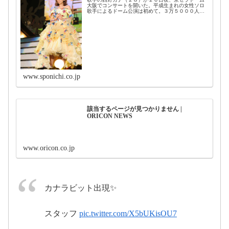
大阪でコンサートを開いた。平成生まれの女性ソロ
#西野カナ
#ド
歌手によるドーム公演は初めて。３万５０００人の
大観衆と約２時間半…
ームツアー
#京セラドーム
#西野
#東京ドーム
#西野カナドーム
カナ
#京セラドーム
ツアー
pic.twitter.com/C8SK49Ki01
#西野カナ
pic.twitter.com/UBhMBk7Cw8
www.sponichi.co.jp
https://t.co/HqM8CHhaR7
2017年
2017
pic.twitter.com/voocEtWHad
8月26日
年8月27日
2017
該当するページが見つかりません |
ORICON NEWS
年8月26日
2017年8
月25日
www.oricon.co.jp
pic.twitter.com/m8lAlSX1jW
カナラビット出現✨
#西野カナ
2017年8月27
スタッフ
pic.twitter.com/X5bUKisOU7
#MANYTHANKS
#MATHC
日