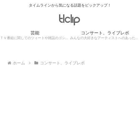
タイムラインから気になる話題をピックアップ！
芸能
コンサート、ライブレポ
ＴＶ番組に関してのツィートや雑誌のゴシップ記事、芸能人目撃情報・ロケ現場遭遇・・・
みんなの大好きなアーティストへのあったかぁ～い思いをツイッターレポートに保存！
ホーム
コンサート、ライブレポ