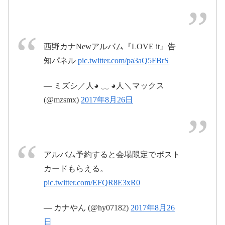
pic.twitter.com/nTVcPLsY2u
pic.twitter.com/IwoSFWaWDn
2017年8
2017年8月26日
月27日
西野カナNewアルバム『LOVE it』告
知パネル
pic.twitter.com/pa3aQ5FBrS
— ミズシ／人◕ ‿‿ ◕人＼マックス
(@mzsmx)
2017年8月26日
アルバム予約すると会場限定でポスト
カードもらえる。
pic.twitter.com/EFQR8E3xR0
pic.twitter.com/jp4HQDqaSA
— カナやん (@hy07182)
2017年8月26
2017年8月
日
26日