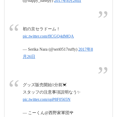
(@happy_hasepy)
2017年8月26日
2017年8月
26日
初の京セラドーム！
pic.twitter.com/fICGQ4dMQA
— Serika Nara (@seri0517ruffy)
2017年8
pic.twitter.com/8tmgTOGvLu
#西野カナ
月26日
pic.twitter.com/9tz0MvSCIY
pic.twitter.com/kCxk4dRgEZ
pic.twitter.com/hrks4563lU
2017年8月
2017年8月26日
2017年8月27日
26日
グッズ販売開始1分前💓
スタッフの注意事項説明なう✨
2017年8月23日
pic.twitter.com/opP8F0565N
pic.twitter.com/0mhIpwGerJ
— こーくん@西野家軍団🌹