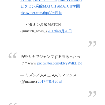
ビタミン炭酸MATCH
#MATCH学園
pic.twitter.com/6qp30rsFHa
— ビタミン炭酸MATCH
(@match_news_)
2017年8月26日
#西野カ
西野カナでジャンプする曲あったっ
#西野カ
ナ
#西野家
#京セラドーム
け？www
pic.twitter.com/ddvyWdkHDd
ナ
#ManyThanks
2017年8月26日
pic.twitter.com/siBe9OH2SH
2017
— ミズシ／人◕ ‿‿ ◕人＼マックス
年8月26日
(@mzsmx)
2017年8月26日
2017年8月27日