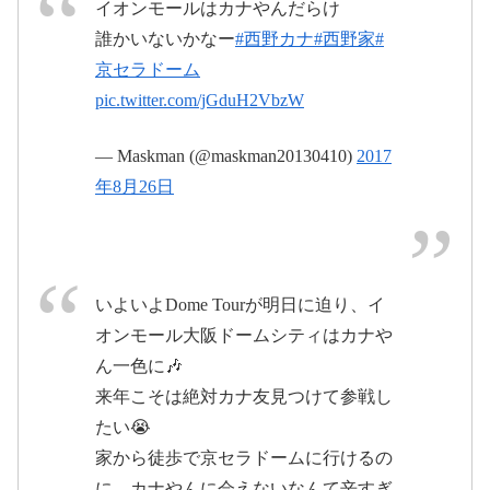
イオンモールはカナやんだらけ
誰かいないかなー
#西野カナ
#西野家
#
京セラドーム
#西野カナ
pic.twitter.com/jGduH2VbzW
#manythanks
pic.twitter.com/6XmiXFGUj1
— Maskman (@maskman20130410)
2017
年8月26日
#ManyThanks
#
2017年8月27日
西野カナドームツアー
いよいよDome Tourが明日に迫り、イ
2017年8月26日
オンモール大阪ドームシティはカナや
ん一色に🎶
ｎａｎａさん(@na_xxnn78)がシェアした投稿
–
2017 8月 26 7:54午前 PDT
来年こそは絶対カナ友見つけて参戦し
たい😭
家から徒歩で京セラドームに行けるの
に、カナやんに会えないなんて辛すぎ