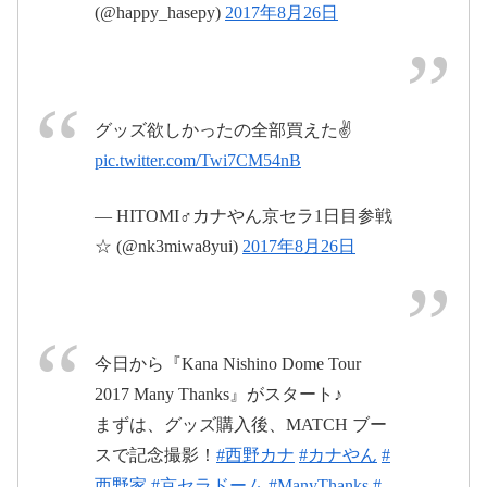
(@happy_hasepy)
2017年8月26日
2017年
8月27日
pic.twitter.com/kz2XYz1Zof
グッズ欲しかったの全部買えた✌️
pic.twitter.com/Twi7CM54nB
2017年8月26日
— HITOMI♂カナやん京セラ1日目参戦
☆ (@nk3miwa8yui)
2017年8月26日
#西野カナ
#京
セラ
pic.twitter.com/Fe8r2tEbrf
@kanayanofficial
2017年8月26日
今日から『Kana Nishino Dome Tour
pic.twitter.com/aDfNTh4tJc
2017年8月26日
2017年8月27
2017 Many Thanks』がスタート♪
日
まずは、グッズ購入後、MATCH ブー
スで記念撮影！
#西野カナ
#カナやん
#
2017年8月24日
西野家
#京セラドーム
#ManyThanks
#