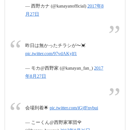
pic.twitter.com/KAzYobxpud
— 西野カナ (@kanayanofficial)
2017年8
#西野カ
月27日
ナ
#ManyThanks
2017年
8月26日
https://t.co/SENzBM4zHn
@osaka_hamutaro
2017年8月26日
https://t.co/tf2yYUdYxj
昨日は無かったチラシが〜💓
pic.twitter.com/8LUxK1zwXL
pic.twitter.com/97vdAKylf1
2017年8
pic.twitter.com/mZWjSakUa3
月25日
2017
— モカ@西野家 (@kanayan_fan_)
2017
年8月27日
年8月27日
2017年8月26日
Nishinoke ガイド
フリマ出品を、もっとスマートに
2017年8月26日
会場到着🌟
pic.twitter.com/iGjfFnvbui
nishinoke.jp
— こーくん@西野家軍団🌹
pic.twitter.com/ogETjK2ojb