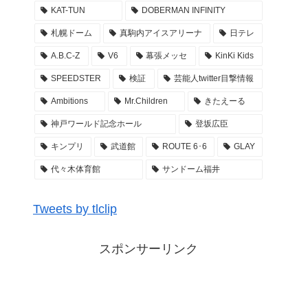
KAT-TUN
DOBERMAN INFINITY
2022年3月28日
札幌ドーム
真駒内アイスアリーナ
日テレ
乃木坂46 29thSGアンダーライブ 3DAYS ぴあア
A.B.C-Z
V6
幕張メッセ
KinKi Kids
リーナMM アンダラ レポ まとめ
SPEEDSTER
検証
芸能人twitter目撃情報
2022年3月27日
Ambitions
Mr.Children
きたえーる
Kis-My-Ftに逢えるdeShow 2022 キスマイ 札幌
真駒内アイスアリーナ 座席・セトリ・グッズ M
神戸ワールド記念ホール
登坂広臣
C レポ まとめ
キンプリ
武道館
ROUTE 6･6
GLAY
2022年3月26日
代々木体育館
サンドーム福井
GENERATIONS ライブ #WonderSquare セトリ
座席 アリーナ構成 グッズ … LIVE TOUR 2022
Tweets by tlclip
レポまとめ
2022年3月26日
スポンサーリンク
GENERATIONS ライブ #WonderSquare セトリ
座席 アリーナ構成 グッズ … LIVE TOUR 2022
〜開幕祭〜 東京ドーム レポまとめ