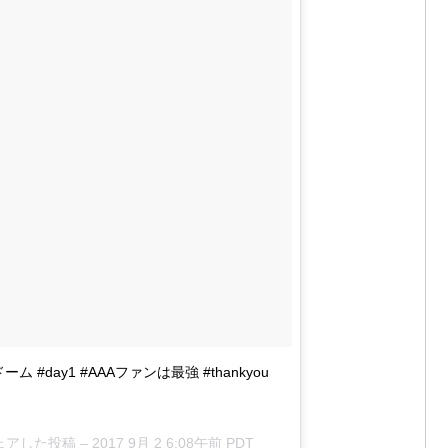
2017年9月2日
ff
pic.twitter.com/jlga7mWJQ7
2017年9月3日
#WOG
#AAAチケット
#AAAナゴヤドー
2017年8月31日
#ナゴヤドーム #day1 #AAAファンは最強 #thankyou
2017年9月2日
6)がシェアした投稿 –
2017 9月 2 6:08午前 PDT