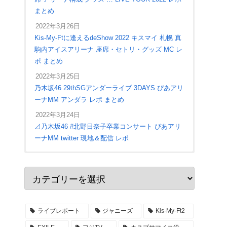
まとめ
2022年3月26日
Kis-My-Ftに逢えるdeShow 2022 キスマイ 札幌 真
駒内アイスアリーナ 座席・セトリ・グッズ MC レ
ポ まとめ
2022年3月25日
乃木坂46 29thSGアンダーライブ 3DAYS ぴあアリ
ーナMM アンダラ レポ まとめ
2022年3月24日
⊿乃木坂46 #北野日奈子卒業コンサート ぴあアリ
ーナMM twitter 現地＆配信 レポ
2022年4月28日
ジャニーズWEST LIVE TOUR 2022 #MixedJuice
アリーナ座席 入場口 ステージ構成 セトリ レポ
まとめ
ライブレポート
ジャニーズ
Kis-My-Ft2
2022年4月27日