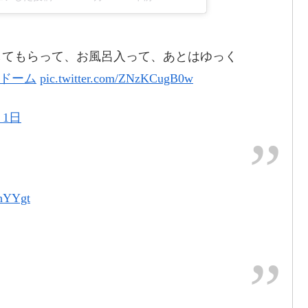
してもらって、お風呂入って、あとはゆっく
ヤドーム
pic.twitter.com/ZNzKCugB0w
2017年9月2日
月1日
OG名古屋2日目
.twitter.com/LWzmuDomKa
7年9月3日
4hYYgt
2017年9月2日
2017年8月30日
pic.twitter.com/mcePaFIFHi