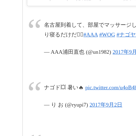
pic.twitter.com/x46WMN4Fgm
名古屋到着して、部屋でマッサージ
り寝るだけだ👍🏼
#AAA
#WOG
#ナゴ
— AAA浦田直也 (@un1982)
2017年9
#W
pic
pic.twitter.com/6Z8mTx6Ox7
201
ナゴド💥 暑い🔥
pic.twitter.com/u4oB
— り お (@ryupi7)
2017年9月2日
#AAA
#ドームツアー
#初日