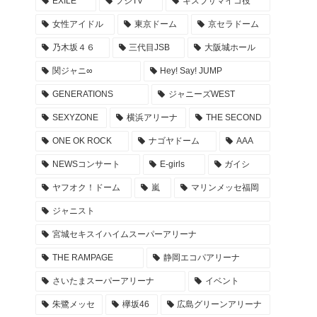
EXILE
フジTV
キスブサマイコ役
NOGIZAKA46 10周年記念 乃木坂46時間TV タイ
女性アイドル
東京ドーム
京セラドーム
ムテーブル -Actually版
乃木坂４６
三代目JSB
大阪城ホール
2022年4月26日
関ジャニ∞
Hey! Say! JUMP
EXILE ライブ REDPHOENIX セトリ 座席 グッズ
GENERATIONS
ジャニーズWEST
… 20周年記念ツアー 会場 レポまとめ
SEXYZONE
横浜アリーナ
THE SECOND
2022年4月23日
ONE OK ROCK
ナゴヤドーム
AAA
登坂広臣ライブツアー ØMI LIVE TOUR 2022 AN
NEWSコンサート
E-girls
ガイシ
SWER セトリ 座席 グッズ レポまとめ
ヤフオク！ドーム
嵐
マリンメッセ福岡
2022年4月17日
ジャニスト
キンプリ 東京ドーム アリーナ座席・セトリ・グ
宮城セキスイハイムスーパーアリーナ
ッズ… #KP_FirstDOME_Mr レポ まとめ
THE RAMPAGE
静岡エコパアリーナ
2022年4月10日
さいたまスーパーアリーナ
イベント
キンプリ 京セラドーム アリーナ座席・セトリ・
朱鷺メッセ
欅坂46
広島グリーンアリーナ
グッズ… #KP_FirstDOME_Mr 大阪 レポ まとめ