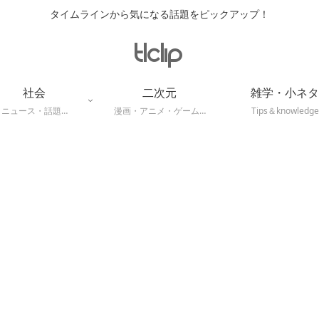
タイムラインから気になる話題をピックアップ！
社会
二次元
雑学・小ネタ
ニュース・話題…
漫画・アニメ・ゲーム…
Tips＆knowledge