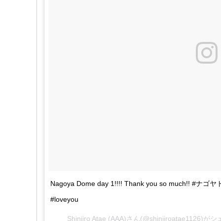
https://t.co/3b4GR9WsiD
#AAA
#浦田直也
#西島隆弘
@AAA_sta
#AAA
ム
https://t.co/YQ4WtqMIdW
#AAA
#WOG名古屋
https://t.co/7lCwldxQXM
Nagoya Dome day 1!!!! Thank you so much!! 
#loveyou
Shinjiro Atae (AAA)さん(@shinjiroatae112