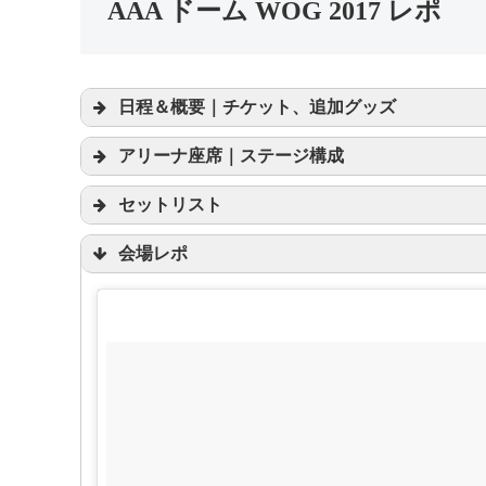
AAA ドーム WOG 2017 レポ
日程＆概要｜チケット、追加グッズ
アリーナ座席｜ステージ構成
セットリスト
#AAA
#WOG
#ナゴ
AAA、 4大ド
会場レポ
AAA DOME TO
2017年9
ス
6人の新体制となった
TOUR 2017 -W
#AAA
mdpr.jp
#WOG
pic.twitter.com/wyeGGAgCnV