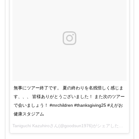
pic.twitter.com/0SNMgNq3mL
2017年9月9日
2017年9月
9日
ページが見つかりませんでした | 一般財団法
人 熊本県スポーツ振興事業団
Mr.Children Official Website.
Mr.Children Official Website.
www.kspa.or.jp
www.mrchildren.jp
#ミ
無事にツアー終了です。 夏の終わりを名残惜しく感じま
スチル25
pic.twitter.com/JJA6k2y2oI
す、、、 皆様ありがとうございました！ また次のツアー
で会いましょう！ #mrchildren #thanksgiving25 #えがお
2017年9月9日
健康スタジアム
Taniguchi Kazuhiroさん(@goodsun1976)がシェアした投稿 –
20
pic.twitter.com/tknUBy2JgR