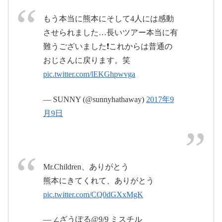
2017年8月26日
もう本当に熊本にそして4人には感動
2017年9
させられました…長いツアー本当に有
月8日
難うございました❗️これからは普通の
おじさんに戻ります。笑
pic.twitter.com/lEKGhpwvga
— SUNNY (@sunnyhathaway)
2017年9
月9日
#MrChildren
#スタジ
アムツアー
#本日ファイナル
#熊本
pic.twitter.com/6lk3CdVYuK
pic.twitter.com/Wqoz9l5NdP
Mr.Children、ありがとう
熊本にきてくれて、ありがとう
2017年9
2017年
pic.twitter.com/CQ0dGXxMgK
月8日
9月9日
— ∠ざうぽる@9/9 ミスチル