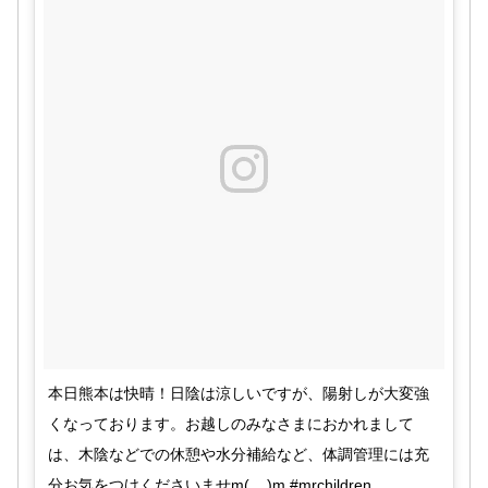
pic.twitter.com/eAWbEMqbk8
#ミスチル25
pic.twitter.com/GUL9Cv5lNv
2017年9月9日
2017年9月
9日
pic.twitter.com/Xnfx6atNcZ
pic.twitter.com/NkKlR8drtn
本日熊本は快晴！日陰は涼しいですが、陽射しが大変強
2017年9月
2017
くなっております。お越しのみなさまにおかれまして
9日
年9月9日
は、木陰などでの休憩や水分補給など、体調管理には充
分お気をつけくださいませm(__)m #mrchildren