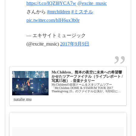
2017年9月
https://t.co/IQZI8YCA7w
@excite_music
9日
さんから
#mrchildren
#ミスチル
pic.twitter.com/hIH6ux3b0r
ERROR: The request could not be satisfied
— エキサイトミュージック
pic.twitter.com/EK7YVLFj16
(@excite_music)
2017年9月9日
www.excite.co.jp
2017年9月9
日
Mr.Children、熊本の夜空に未来への希望響
かせたツアーファイナル（ライブレポート /
写真15枚） - 音楽ナタリー
Mr.Childrenの全国ドーム＆スタジアムツアー
「Mr.Children DOME & STADIUM TOUR 2017
Thanksgiving 25」のファイナル公演が、9月9日に熊
本・えがお健康スタジアムにて行われた。
natalie.mu