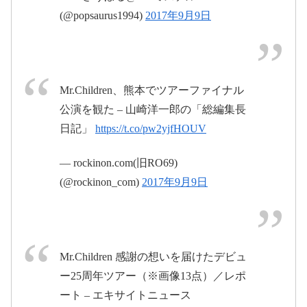
(@popsaurus1994)
2017年9月9日
Mr.Children、熊本でツアーファイナル
公演を観た – 山崎洋一郎の「総編集長
日記」
https://t.co/pw2yjfHOUV
2017年9月8日
— rockinon.com(旧RO69)
(@rockinon_com)
2017年9月9日
#ミスチル
#ミス
チル25
pic.twitter.com/7pCLCk2MRg
Mr.Children 感謝の想いを届けたデビュ
ー25周年ツアー（※画像13点）／レポ
pic.twitter.com/FzGduVGXC2
2017年9月9日
ート – エキサイトニュース