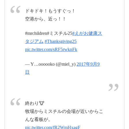
ドキドキ！もうすぐっ！
空港から、近っ！！
#mrchildren#ミスチル25
#えがお健康ス
タジアム
#Thanksgiving25
pic.twitter.com/sRF5rwknFk
— Y…oooooko (@miel_y)
2017年9月9
日
終わり🐮
牧場からミスチルの会場が近いからこ
んな看板が。
pic.twitter.com/fR2WmHxagF