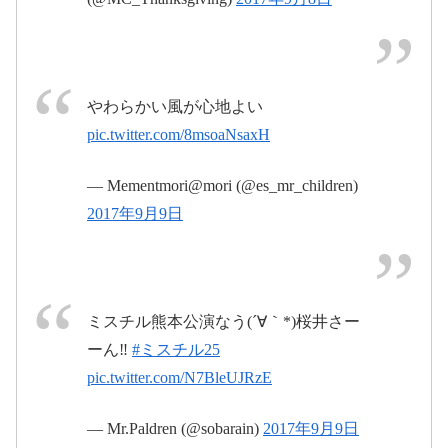
2017年9月9日
やわらかい風が心地よい
pic.twitter.com/8msoaNsaxH
— Mementmori@mori (@es_mr_children)
2017年9月
2017年9月9日
9日
pic.twitter.com/oBOXV99G4I
2017年9月9日
ミスチル熊本公演なう(´∀｀*)桜井さー
ーん‼
#ミスチル25
pic.twitter.com/SRxW8cr3s3
pic.twitter.com/N7BleUJRzE
2017年9月9日
— Mr.Paldren (@sobarain)
2017年9月9日
pic.twitter.com/JVilM2saQI