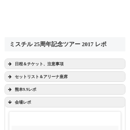
ミスチル 25周年記念ツアー 2017 レポ
日程＆チケット、注意事項
｜KCC会員さまメール登録｜キョードー西
セットリスト＆アリーナ座席
日本 オフィシャルサイト
西日本を中心にコンサート・演劇等イベントの企
画・運営に携わる、キョードー西日本のオフィシャ
ルホームページです。
熊本9.9レポ
www.kyodo-west.co.jp
会場レポ
#Mr
#ミスチル
#
ミスチル25
#Thanksgiving25
#NOスマ
#
ホライト
pic.twitter.com/Eigs1ASOmZ
ミスチル25