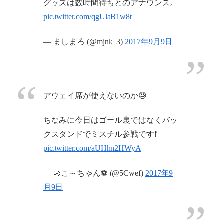
グッズは数時間待ちとのアナウンス。
pic.twitter.com/qgUlaB1w8t
— ましまろ (@mjnk_3)
2017年9月9日
#ミスチル25
#thanksgiving25
pic.twitter.com/4Hgu1QClVA
2017年9月9日
アウェイ席が使えないのか😓
ちなみに今日はゴール裏ではなくバッ
クスタンドでミスチル参戦です❗
pic.twitter.com/aUHhn2HWyA
— 🐴こ～ちゃん⚽ (@5Cwef)
2017年9
月9日