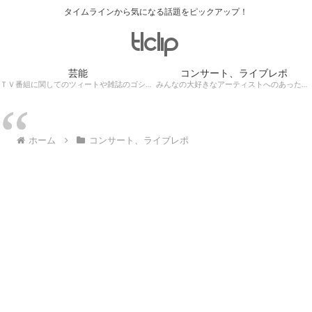
タイムラインから気になる話題をピックアップ！
芸能
コンサート、ライブレポ
ＴＶ番組に関してのツィートや雑誌のゴシップ記事、芸能人目撃情報・ロケ現場遭遇・・・
みんなの大好きなアーティストへのあったかぁ～い思いをツイッターレポートに保存！
ホーム
コンサート、ライブレポ