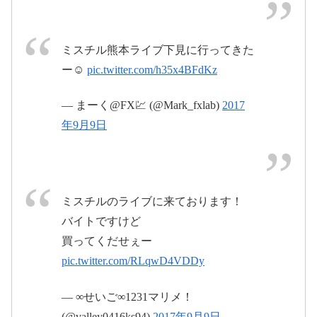
ミスチル熊本ライブ下見に行ってきた
ー☺
pic.twitter.com/h35x4BFdKz
— まーく@FX💹 (@Mark_fxlab)
2017
年9月9日
#ミスチル
25
#Thanksgiving25
pic.twitter.com/VMsWRAzoiO
ミスチルのライブに来ております！
2017年9月
バイトですけど
9日
買ってくだせぇー
pic.twitter.com/RLqwD4VDDy
2017年9月
9日
— ∞せいご∞1231マリメ！
(@valley0416ks94)
2017年9月9日