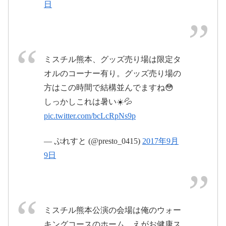
日
pic.twitter.com/64dwFgGPkr
ミスチル熊本、グッズ売り場は限定タ
オルのコーナー有り。グッズ売り場の
方はこの時間で結構並んでますね😳
2017年9月9日
しっかしこれは暑い☀️💦
pic.twitter.com/bcLcRpNs9p
— ぷれすと (@presto_0415)
2017年9月
9日
https://t.co/WrcOtxY07l
ミスチル熊本公演の会場は俺のウォー
キングコースのホーム。えがお健康ス