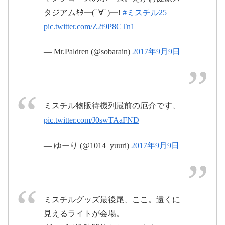
2017年9月9日
タジアムｷﾀ━(ﾟ∀ﾟ)━!
#ミスチル25
pic.twitter.com/Z2t9P8CTn1
— Mr.Paldren (@sobarain)
2017年9月9日
#ミスチル25
pic.twitter.com/QKMeZqgu9f
ミスチル物販待機列最前の厄介です、
pic.twitter.com/J0swTAaFND
2017年9月
9日
— ゆーり (@1014_yuuri)
2017年9月9日
ミスチルグッズ最後尾、ここ。遠くに
見えるライトが会場。