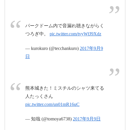
2017年9月9
日
パークドーム内で音漏れ聴きながらく
つろぎ中。
pic.twitter.com/tvyWfJ9Xdz
#mrchildren
#ミスチル
25
pic.twitter.com/Z7EXj2vlH6
— kurokuro (@tecchankuro)
2017年9月9
日
2017年9月9日
pic.twitter.com/nBvnr7vPBd
熊本城きた！ミスチルのシャツ来てる
人たっくさん
2017
pic.twitter.com/un01mR16uC
pic.twitter.com/O5dfNCypmq
年9月9日
— 知哉 (@tomoya6738)
2017年9月9日
2017年9月9日