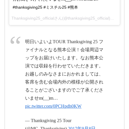
#thanksgiving25 #ミスチル25 #熊本
Thanksgiving25_officialさん(@thanksgiving25_official)がシェアした投稿 –
#ミスチル25
#mrchildren
#mrchildren
pic.twitter.com/kunJvsjftG
pic.twitter.com/QUwAK4UjBw
明日いよいよTOUR Thanksgiving 25 フ
ァイナルとなる熊本公演！会場周辺マ
2017年9月10日
ップをお届けいたします。なお熊本公
2017年9月9日
演では収録を行わせていただきます。
お越しのみなさまにおかれましては、
客席を含む会場内外の模様が公開され
ることがございますのでご了承くださ
pic.twitter.com/Q3tNnOSCy8
いませm(__)m…
pic.twitter.com/0PCHpdh0KW
2017年9月9日
pic.twitter.com/ukx6bPRMN5
— Thanksgiving 25 Tour
(@MC_Thanksgiving)
2017年9月8日