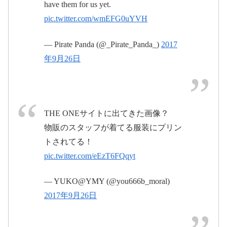
have them for us yet.
26日
2017年9月
pic.twitter.com/wmEFG0uYVH
26日
— Pirate Panda (@_Pirate_Panda_)
2017
年9月26日
#BABYMETAL
pic.twitter.com/qOWswsKgiY
pic.twitter.com/ZStSp0Rpbv
THE ONEサイトに出てきた画像？
2017年9
物販のスタッフが着てる服装にプリン
2017年9月26日
月26日
トされてる！
pic.twitter.com/eEzT6FQqyt
— YUKO@YMY (@you666b_moral)
2017年9月26日
#巨大キツネ祭り