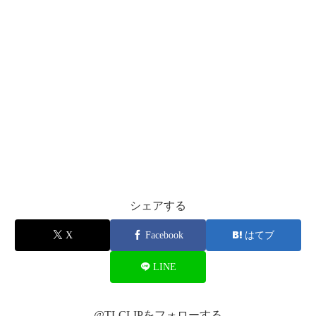
pic.twitter.com/VZRwU3IwNO
2017年9月
26日
#BABYMETAL
pic.twitter.com/gA5F7t6Upg
シェアする
2017年9月26日
X
Facebook
はてブ
LINE
@TLCLIPをフォローする