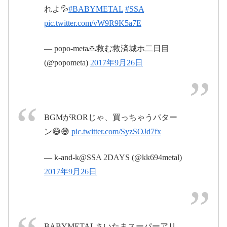
#BABYMETAL
#BABYMETAL
#巨
れよ💦
#BABYMETAL
#SSA
pic.twitter.com/XrEbTWtTrO
大キツネ祭り
pic.twitter.com/vW9R9K5a7E
— popo-meta🙏救む救済城ホ二日目
2017年9月26日
2017年9月26日
#BABYMETAL
(@popometa)
2017年9月26日
#SSA
pic.twitter.com/IV1VjVmlvK
2017年9月26日
BGMがRORじゃ、買っちゃうパター
ン😅😅
pic.twitter.com/SyzSOJd7fx
#BABYMETAL
— k-and-k@SSA 2DAYS (@kk694metal)
#BABYMETAL
2017年9月26日
2017年9月26
pic.twitter.com/uyKdjNU21H
#BABYMETAL
#さ
日
いたまスーパーアリーナ
pic.twitter.com/XdZrWOxaod
2017年9月26日
BABYMETALさいたまスーパーアリ