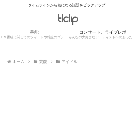
タイムラインから気になる話題をピックアップ！
芸能
コンサート、ライブレポ
ＴＶ番組に関してのツィートや雑誌のゴシップ記事、芸能人目撃情報・ロケ現場遭遇・・・
みんなの大好きなアーティストへのあったかぁ～い思いをツイッターレポートに保存！
ホーム
芸能
アイドル