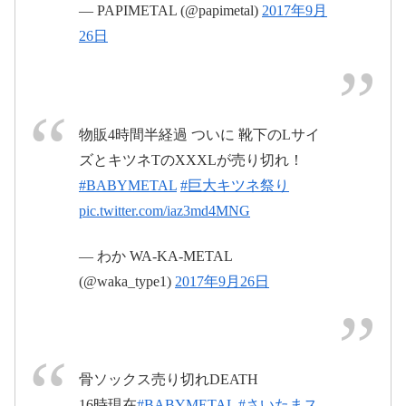
— PAPIMETAL (@papimetal)
2017年9月
26日
pic.twitter.com/ZE2uqHCfUU
2017年9月
26日
物販4時間半経過 ついに 靴下のLサイ
ズとキツネTのXXXLが売り切れ！
pic.twitter.com/lpd5kqCQLA
#BABYMETAL
#巨大キツネ祭り
pic.twitter.com/iaz3md4MNG
2017年9月
26日
— わか WA-KA-METAL
(@waka_type1)
2017年9月26日
pic.twitter.com/4hsa5uIizL
骨ソックス売り切れDEATH
16時現在
#BABYMETAL
#さいたまス