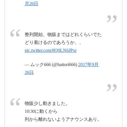
年9月26日
月26日
2017年9月26日
2017年9月26
整列開始、物販まではどれくらいでた
日
どり着けるのであろうか、、
pic.twitter.com/3yElFCex4C
pic.twitter.com/8Q0LN6JPxr
#BABYMETAL
pic.twitter.com/a6bQyWKsjm
— ムック666 (@hattori666)
2017年9月
2017年9月26日
26日
2017年9月26日
物販少し動きました。
#BABYMETAL
#ベビメタ
#巨大キツネ
10:30に動くから
祭り
#DAY1
#SSA
#さいたまスーパーア
列から離れないようアナウンスあり。
#BABYMETAL
リーナ