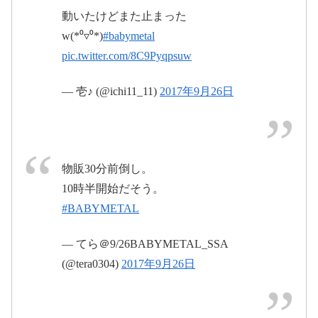
pic.twitter.com/aAErGmGAC1
動いたけどまた止まった
2017年9月26
w(*⁰▿⁰*)
#babymetal
#BABYMETAL
日
pic.twitter.com/8C9Pyqpsuw
#巨大キツネ祭り
#さいたまスーパー
2017年9月26日
アリーナ
— 壱♪ (@ichi11_11)
2017年9月26日
2017年9月26日
pic.twitter.com/SlxOU74zCu
物販30分前倒し。
10時半開始だそう。
#BABYMETAL
2017年9月26日
2017年9月26
日
— てら＠9/26BABYMETAL_SSA
(@tera0304)
2017年9月26日
#BABYMETAL
#SSA
#
ベビメタグッズ
pic.twitter.com/drPUDh9GGg