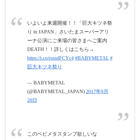
日
いよいよ来週開催！！「巨大キツネ祭
#BABYMETAL
り in JAPAN」さいたまスーパーアリ
pic.twitter.com/PmI13IyboZ
ーナ公演にご来場の皆さまへご案内
pic.twitter.com/6WEqdkgNqD
2017年9月26
DEATH！！詳しくはこちら→
日
https://t.co/esssdFCYc4
#BABYMETAL
#
巨大キツネ祭り
2017年9月26日
— BABYMETAL
(@BABYMETAL_JAPAN)
2017年9月
20日
#BABYMETAL
pic.twitter.com/4s0lmaD4hk
このベビメタスタンプ欲しいな