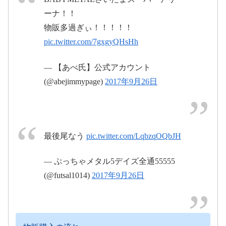
2017年9月26日
ーナ！！
物販多過ぎぃ！！！！！
pic.twitter.com/7gxgyQHsHh
#BABYMETAL
— 【あべ氏】公式アカウント
(@abejimmypage)
2017年9月26日
#BABYMETAL
#巨大キツネ祭り
#BABYMETAL
#SSA
#巨大キツネ祭り
pic.twitter.com/BbPqPTbjlY
2017年9月26日
最後尾なう
pic.twitter.com/LqbzqOQbJH
2017年9月26日
— ぷっちゃメタル5デイズ全通55555
(@futsal1014)
2017年9月26日
2017年9月26日