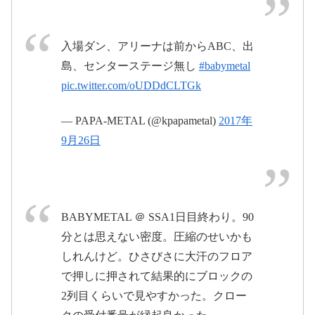
このドメインはお名前.comで取得されてい
ます。
入場ダン、アリーナは前からABC、出
bmdfoxapparel.com
島、センターステージ無し
#babymetal
pic.twitter.com/oUDDdCLTGk
#BABYMETAL
#SSA
pic.twitter.com/FZEoUoUjuD
— PAPA-METAL (@kpapametal)
2017年
9月26日
2017年
9月26日
BABYMETAL ＠ SSA1日目終わり。90
分とは思えない密度。圧縮のせいかも
しれんけど。ひさびさに大汗のフロア
で押しに押されて結果的にブロックの
2列目くらいで見やすかった。クロー