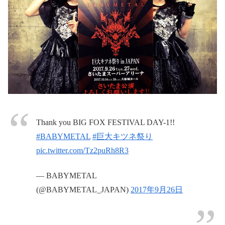
Thank you BIG FOX FESTIVAL DAY-1!!
#BABYMETAL
#巨大キツネ祭り
pic.twitter.com/Tz2puRh8R3
— BABYMETAL
(@BABYMETAL_JAPAN)
2017年9月26日