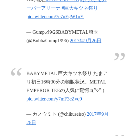
2017年9月
ーパーアリーナ
#巨大キツネ祭り
27日
pic.twitter.com/7e7uEgW1pY
pic.twitter.com/dkwdo65X3T
— Gump⊿9/26BABYMETAL埼玉
2017年9
(@BubbaGump1996)
2017年9月26日
月26日
BABYMETAL 巨大キツネ祭り たまア
リ初日16時30分の物販状況。METAL
pic.twitter.com/0wQPsC1bpM
EMPEROR TEEの人気に驚愕‼︎(꒪◊꒪ )
pic.twitter.com/y7mF3cZvq9
2017年9月26日
— カノウミト (@chikuseiso)
2017年9月
26日
#巨