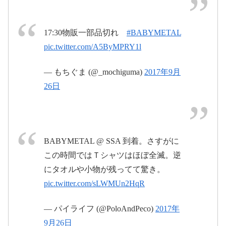
大キツネ祭
pic.twitter.com/48FCtSXjKI
#BABYMETAL
pic.twitter.com/YRXtC6XcR4
17:30物販一部品切れ
#BABYMETAL
2017年9月27日
pic.twitter.com/A5ByMPRY1l
2017年9月26日
— もちぐま (@_mochiguma)
2017年9月
26日
pic.twitter.com/11Z1Iwv4vh
BABYMETAL @ SSA 到着。さすがに
この時間ではＴシャツはほぼ全滅。逆
pic.twitter.com/E7LCiSBUJK
2017年9月27日
にタオルや小物が残ってて驚き。
pic.twitter.com/sLWMUn2HqR
2017年9月26日
— パイライフ (@PoloAndPeco)
2017年
9月26日