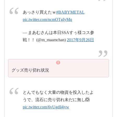
あっさり買えたｗ
#BABYMETAL
2017年9月26日
pic.twitter.com/ncmOTgIyMq
pic.twitter.com/H3RvfDXihG
— まあむさんは本日SSAすぅ様コス参
戦！！ (@m_maamchan)
2017年9月26日
pic.twitter.com/NPezLkQA84
2017年9月26日
2017年9月
26日
グッズ売り切れ状況
とんでもなく大量の物資を投入したよ
うで、流石に売り切れ未だに無し🙆
pic.twitter.com/6vUgdI4jvw
2017年9月26日