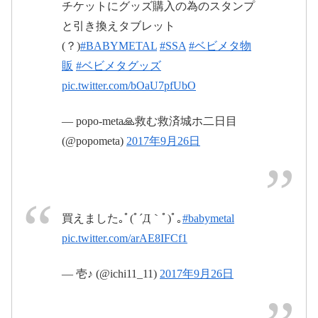
チケットにグッズ購入の為のスタンプ
2017年9月26日
と引き換えタブレット
#babymetal
#巨
(？)
#BABYMETAL
#SSA
#ベビメタ物
大キツネ祭
pic.twitter.com/sfdJNjOxbU
販
#ベビメタグッズ
pic.twitter.com/bOaU7pfUbO
2017年9月26
日
— popo-meta🙏救む救済城ホ二日目
(@popometa)
2017年9月26日
買えました｡ﾟ(ﾟ´Д｀ﾟ)ﾟ｡
#babymetal
pic.twitter.com/3R8lZNfnnJ
pic.twitter.com/arAE8IFCf1
#BABYMETAL
#巨大キツネ祭り
#
— 壱♪ (@ichi11_11)
2017年9月26日
骨ソックス
2017年9月26日
pic.twitter.com/QlwnGwMTzj