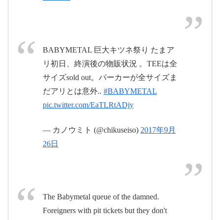
pic.twitter.com/VldEyVTe2K
2017年9月26日
BABYMETAL 巨大キツネ祭り たまア
リ初日、終演後の物販状況 。TEEは全
#BABYMETAL
#巨大キツネ祭り
サイズsold out。パーカーが全サイズま
だアリとは意外..
#BABYMETAL
2017年9月
pic.twitter.com/EaTLRtADjy
26日
— カノウミト (@chikuseiso)
2017年9月
26日
#BABYMETAL
#巨大キ
ツネ祭り
pic.twitter.com/R4w99EpgZN
#BABYMETAL
The Babymetal queue of the damned.
pic.twitter.com/EQjMPtXJtP
Foreigners with pit tickets but they don't
2017年9月