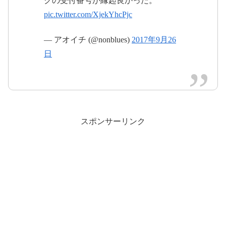
クの受付番号が縁起良かった。
pic.twitter.com/XjekYhcPjc
— アオイチ (@nonblues)
2017年9月26
2017年9月26日
日
#BABYMETAL
#巨大キツネ祭り
#SSA
スポンサーリンク
pic.twitter.com/rtDF0MDCBj
2017年9月26日
#BABYMETAL
#SSA