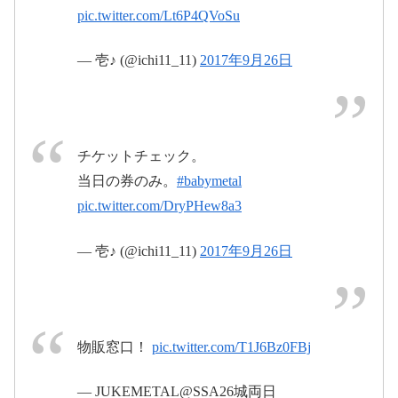
pic.twitter.com/Lt6P4QVoSu
2017
— 壱♪ (@ichi11_11)
2017年9月26日
年9月26日
#BABYMETAL
#BABYMETAL
#さい
pic.twitter.com/KlOybVtvdq
たまスーパーアリーナ
チケットチェック。
pic.twitter.com/aOarRmzaiG
当日の券のみ。
#babymetal
2017年9月26日
pic.twitter.com/DryPHew8a3
2017年9月26日
— 壱♪ (@ichi11_11)
2017年9月26日
#BABYMETAL
#SSA
2017年9月26日
物販窓口！
pic.twitter.com/T1J6Bz0FBj
#BABYMETAL
#巨大キツネ祭り
#BABYMETAL
#SSA
pic.twitter.com/hXxm9yNQwY
— JUKEMETAL@SSA26城両日