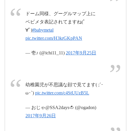
#BABYMETAL
pic.twitter.com/9rxgLhEHMi
ドーム同様、グーグルマップ上に
ベビメタ表記されてますね(ﾟ
2017年9月
∀ﾟ)
#babymetal
26日
pic.twitter.com/H3krGKpPAN
#babymetal
pic.twitter.com/8qS961Ac9b
— 壱♪ (@ichi11_11)
2017年9月25日
2017年9月26日
幼稚園児が不思議な顔で見てます( ;´･
ω･`)
pic.twitter.com/c4StUUzB5L
https://t.co/v7XiHSm781
#BABYMETAL
— おじゃ@SSA2days🍅 (@ogadon)
#巨大キツネ祭り
2017年9月26日
pic.twitter.com/xynNc2krhY
pic.twitter.com/4kjMl1m6QX