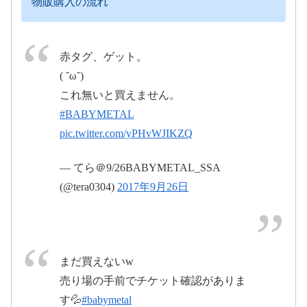
#BABYMETAL
物販購入の流れ
pic.twitter.com/S3orisq9HK
#BABYMETAL
2017
赤タグ、ゲット。
#SSA
#巨大キツネ祭り
年9月26日
( ˘ω˘)
pic.twitter.com/nfRcEgeYOI
これ無いと買えません。
2017年9月26日
#BABYMETAL
pic.twitter.com/yPHvWJIKZQ
2017年9月26日
— てら＠9/26BABYMETAL_SSA
(@tera0304)
2017年9月26日
#BABYMETAL
pic.twitter.com/MOIg88LRcr
2017
まだ買えないw
2017年9月26日
年9月26日
売り場の手前でチケット確認がありま
す💦
#babymetal
#BABYMETAL