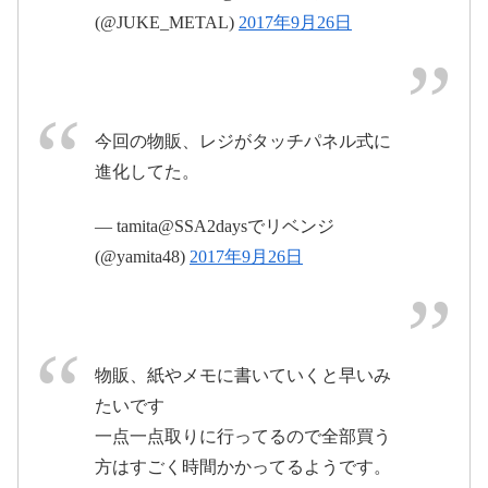
(@JUKE_METAL)
2017年9月26日
#BABYMETAL
2017年9月26日
2017年9月26日
2017年9月26
日
今回の物販、レジがタッチパネル式に
進化してた。
— tamita@SSA2daysでリベンジ
#BABYMETAL
#巨大
(@yamita48)
2017年9月26日
キツネ祭り
pic.twitter.com/bwNuPL2PdQ
pic.twitter.com/NcvUG0UbQ6
物販、紙やメモに書いていくと早いみ
2017年9月27日
2017年9月26日
たいです
一点一点取りに行ってるので全部買う
方はすごく時間かかってるようです。