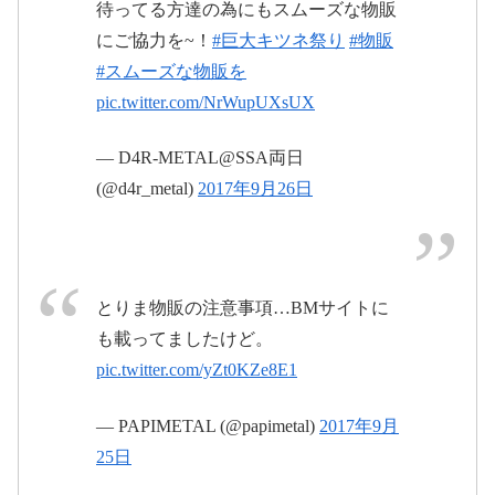
待ってる方達の為にもスムーズな物販
にご協力を~！
#巨大キツネ祭り
#物販
#BABYMETAL
#スムーズな物販を
pic.twitter.com/ck0rffqFl0
pic.twitter.com/NrWupUXsUX
#BABYMETAL
#さ
2017
— D4R-METAL@SSA両日
いたまスーパーアリーナ
年9月26日
(@d4r_metal)
2017年9月26日
pic.twitter.com/bb4ilkguZs
2017
年9月26日
とりま物販の注意事項…BMサイトに
#BABYMETAL
も載ってましたけど。
pic.twitter.com/gAQPcJBiYk
pic.twitter.com/yZt0KZe8E1
2017
— PAPIMETAL (@papimetal)
2017年9月
pic.twitter.com/NWVvl607HH
年9月26日
25日
2017年9月26