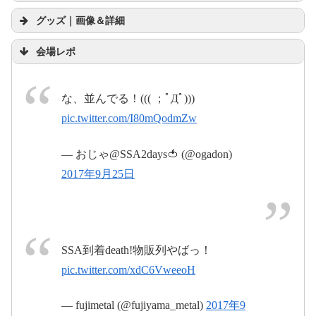
グッズ｜画像＆詳細
#babymetal
会場レポ
pic.twitter.com/8BZYWI5fwA
#BABYMETAL
#巨大キツネ祭り
#さ
な、並んでる！((( ；ﾟДﾟ)))
いたまスーパーアリーナ
pic.twitter.com/I80mQodmZw
2017年9月26日
pic.twitter.com/nfPvpj7txK
— おじゃ@SSA2days🍅 (@ogadon)
2017年9月26日
2017年9月25日
メインアリーナモード エンドステージ2｜客
席確認・案内｜GMOアリーナさいたま｜た
まアリ△タウン
メインアリーナモード エンドステージ2の座席表ペ
ージです。「GMOアリーナさいたま」、「けやきひ
ろば」、「TOIRO」がある「たまアリ△タウン」の
サイトです。
www.saitama-arena.co.jp
#BABYMETAL
SSA到着death!物販列やばっ！
pic.twitter.com/NIhZh5oDtV
pic.twitter.com/xdC6VweeoH
2017年9月26日
2017
— fujimetal (@fujiyama_metal)
2017年9