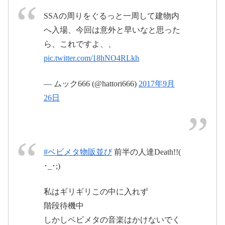
pic.twitter.com/2ao8kS6yNg
SSAの周りをぐるっと一周して建物内
へ入場、今回は意外と早いなと思った
2017年9月26日
ら、これですよ、、
2017年9月26日
pic.twitter.com/18hNO4RLkh
— ムック666 (@hattori666)
2017年9月
26日
2017年9月26
日
#Babymetal
#ベビメタ物販並び
前半の人達Death!!(
pic.twitter.com/FS46OSUGni
･_･;)
2017年9
私はギリギリこの中に入れず
月26日
階段待機中
しかしベビメタの音楽はかけないでく