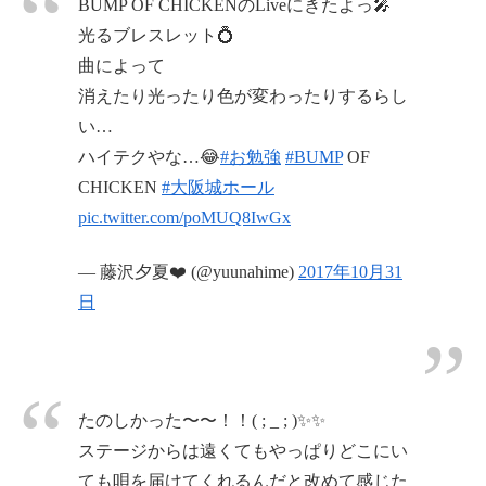
BUMP OF CHICKENのLiveにきたよっ🎤
光るブレスレット💍
曲によって
消えたり光ったり色が変わったりするらし
い…
ハイテクやな…😂
#お勉強
#BUMP
OF
CHICKEN
#大阪城ホール
pic.twitter.com/poMUQ8IwGx
— 藤沢夕夏❤️ (@yuunahime)
2017年10月31
日
たのしかった〜〜！！( ; _ ; )✨✨
ステージからは遠くてもやっぱりどこにい
ても唄を届けてくれるんだと改めて感じた