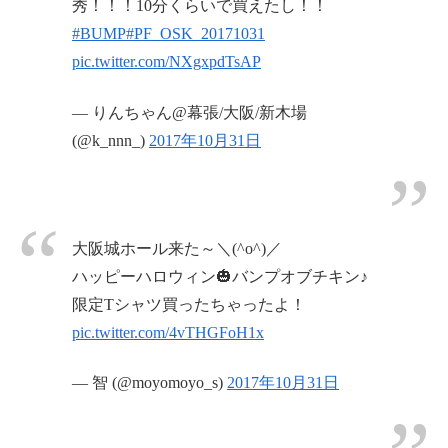
秀！！！10分くらいで買えたし！！
#BUMP
#PF_OSK_20171031
pic.twitter.com/NXgxpdTsAP
— りんちゃん@幕張/大阪/新木場
(@k_nnn_)
2017年10月31日
大阪城ホール来た～＼(^o^)／
ハッピーハロウィン🎃バンプオブチキン♪
限定Tシャツ買ったちゃったよ！
pic.twitter.com/4vTHGFoH1x
— 智 (@moyomoyo_s)
2017年10月31日