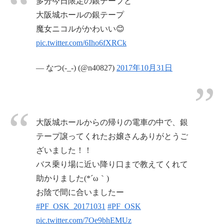
多分今日限定の銀テープと
大阪城ホールの銀テープ
魔女ニコルがかわいい😊
pic.twitter.com/6Iho6fXRCk
— なつ(-_-) (@n40827)
2017年10月31日
大阪城ホールからの帰りの電車の中で、銀
テープ譲ってくれたお嬢さんありがとうご
ざいました！！
バス乗り場に近い降り口まで教えてくれて
助かりました(*´ω｀)
お陰で間に合いましたー
#PF_OSK_20171031
#PF_OSK
pic.twitter.com/7Oe9bhEMUz