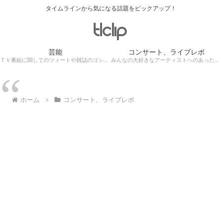
タイムラインから気になる話題をピックアップ！
芸能
コンサート、ライブレポ
ＴＶ番組に関してのツィートや雑誌のゴシップ記事、芸能人目撃情報・ロケ現場遭遇・・・
みんなの大好きなアーティストへのあったかぁ～い思いをツイッターレポートに保存！
ホーム
コンサート、ライブレポ