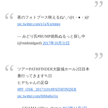
夜のフォトブース映えるね^_^@(・●・)@
pic.twitter.com/x1gXxrmtgq
— みどり氏∅BUMP徳島ぬるっと探し中
(@midmidgard)
2017年10月31日
ツアーPATHFINDER大阪城ホール2日目本
番行ってきます🏃🏻
ヒデちゃんの足😋
#PF_OSK_20171101
#PATHFINDER
pic.twitter.com/0rbbghsj1q