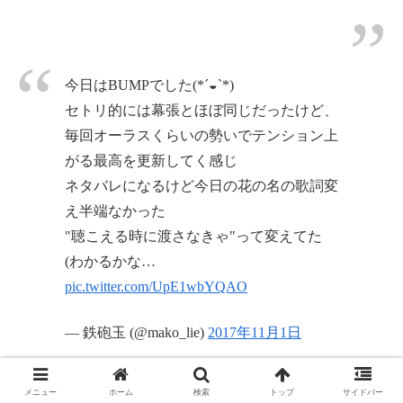
今日はBUMPでした(*´◒`*)
セトリ的には幕張とほぼ同じだったけど、
毎回オーラスくらいの勢いでテンション上
がる最高を更新してく感じ
ネタバレになるけど今日の花の名の歌詞変
え半端なかった
"聴こえる時に渡さなきゃ"って変えてた
(わかるかな…
pic.twitter.com/UpE1wbYQAO
— 鉄砲玉 (@mako_lie)
2017年11月1日
メニュー
ホーム
検索
トップ
サイドバー