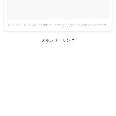
BUMP OF CHICKEN Official Instaさん(@bumpofchickenofficial)がシェアした投稿
スポンサーリンク