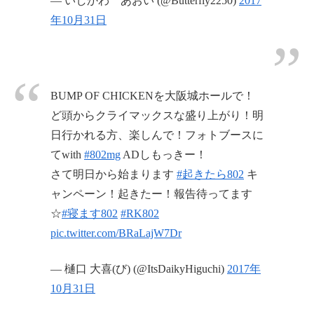
— いしかわ あおい (@Butterfly2250)
2017
年10月31日
BUMP OF CHICKENを大阪城ホールで！
ど頭からクライマックスな盛り上がり！明
日行かれる方、楽しんで！フォトブースに
てwith
#802mg
ADしもっきー！
さて明日から始まります
#起きたら802
キ
ャンペーン！起きたー！報告待ってます
☆
#寝ます802
#RK802
pic.twitter.com/BRaLajW7Dr
— 樋口 大喜(び) (@ItsDaikyHiguchi)
2017年
10月31日