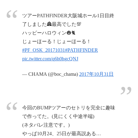
ツアーPATHFINDER大阪城ホール1日目終
了しました🏯最高でした💯
ハッピーハロウィン🎃🐈
じょーほーる！じょーほーる！
#PF_OSK_20171031
#PATHFINDER
pic.twitter.com/q6h0hgcQNJ
— CHAMA (@boc_chama)
2017年10月31日
今回のBUMPツアーのセトリを完全に趣味
で作ってた。(見にくく中途半端)
(ネタバレ注意です。)
やっぱ10月24、25日が最高説ある…