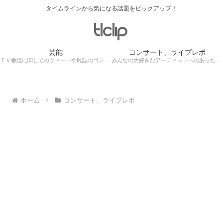
タイムラインから気になる話題をピックアップ！
芸能
コンサート、ライブレポ
ＴＶ番組に関してのツィートや雑誌のゴシップ記事、芸能人目撃情報・ロケ現場遭遇・・・
みんなの大好きなアーティストへのあったかぁ～い思いをツイッターレポートに保存！
ホーム
コンサート、ライブレポ