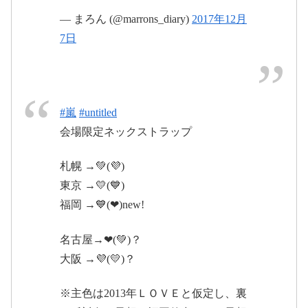
2017年12月8日
— まろん (@marrons_diary)
2017年12月
7日
#嵐
#untitled
会場限定ネックストラップ
札幌 →💚(💜)
2017年12月8
東京 →💛(💙)
日
福岡 →💙(❤)new!
名古屋→❤(💚)？
大阪 →💜(💛)？
pic.twitter.com/lhi9MUo2XH
※主色は2013年ＬＯＶＥと仮定し、裏
2017