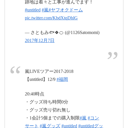
2017年12月8日
跡地は着々と工事が進んでます！
#untitled
#嵐
#ヤフオクドーム
pic.twitter.com/KbdXtqDhlG
— さともみ🐟🍀🍊 (@1126Satomomi)
2017年12月7日
嵐LIVEツアー2017-2018
【untitled】12/9
#福岡
20:40時点
・グッズ待ち時間0分
pic.twitter.com/j9Mn6kfR0h
・グッズ売り切れ無し
・1会計5個までの購入制限
#嵐
#コン
サート
#嵐グッズ
#untitled
#untitledグッ
2017年12月8日