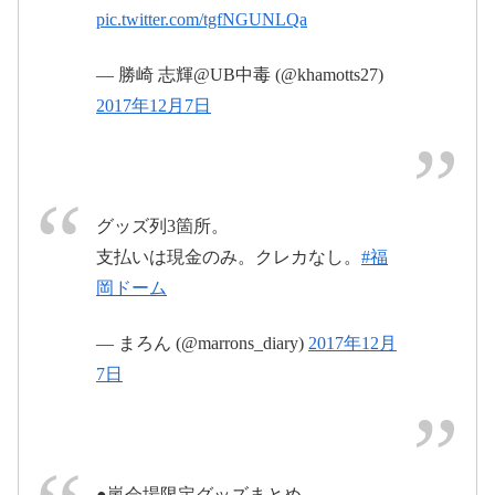
pic.twitter.com/tgfNGUNLQa
— 勝崎 志輝@UB中毒 (@khamotts27)
2017年12月7日
https://t.co/GhZR6frPXz
pic.twitter.com/BeleQHXS0v
グッズ列3箇所。
pic.twitter.com/SQ45epf9v5
支払いは現金のみ。クレカなし。
#福
2017年12月7日
岡ドーム
2017年12月8日
— まろん (@marrons_diary)
2017年12月
7日
●嵐会場限定グッズまとめ