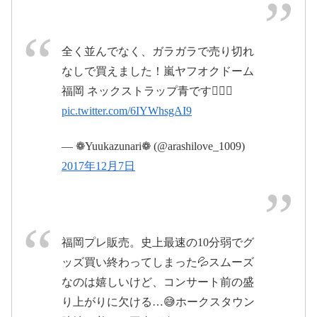
全く並んでなく、ガラガラで売り切れ
なしで買えました！嵐ヤフオクドーム
福岡 ネックストラップ青です🏳️‍🌈👑
2017年12月8
pic.twitter.com/6IYWhsgAI9
日
— ❁Yuukazunari❁ (@arashilove_1009)
2017年12月7日
福岡プレ販売。史上最速の10分弱でグ
ッズ買い終わってしまった💦スムーズ
なのは嬉しいけど、コンサート前の盛
り上がりに欠ける…😅ホークスタウン