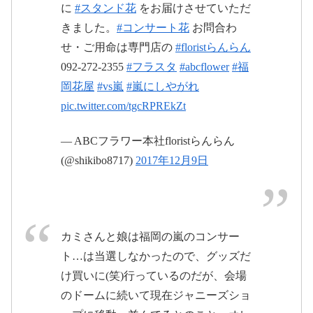
に
#スタンド花
をお届けさせていただ
2017年12月9日
きました。
#コンサート花
お問合わ
せ・ご用命は専門店の
#floristらんらん
092-272-2355
#フラスタ
#abcflower
#福
2017
岡花屋
#vs嵐
#嵐にしやがれ
年12月8日
pic.twitter.com/tgcRPREkZt
pic.twitter.com/qQqM6eAz5b
— ABCフラワー本社floristらんらん
(@shikibo8717)
2017年12月9日
2017年12月8日
カミさんと娘は福岡の嵐のコンサー
pic.twitter.com/3pVkFrpJ3o
ト…は当選しなかったので、グッズだ
け買いに(笑)行っているのだが、会場
2017年12月9
のドームに続いて現在ジャニーズショ
日