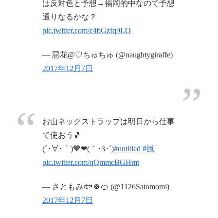
は反対色と予想→福岡的中なので予想
年12月9日
2017
通りなるかな？
年12月8日
pic.twitter.com/c4bGzfq9LO
— 惡花@♡ちゅちゅ (@naughtygiraffe)
2017年12月7日
お山ネックストラップは明日から仕事
で使おう🎵
2017年12
(´･∀･｀)💙❤(｀･3･´)
#untitled
#嵐
月8日
pic.twitter.com/qQmmcBGHmt
— さともみ🐟🍀🍊 (@1126Satomomi)
2017年12月7日