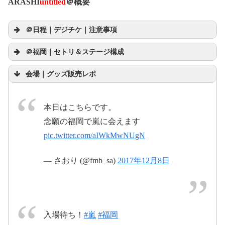
ARASHI
untitled
＠概要
＠日程｜デジチケ｜注意事項
＠福岡｜セトリ＆ステージ構成
pic.twitter.com/l7SRXaZls8
会場｜グッズ販売レポ
本日はこちらです。
2017年12月8日
念願の福岡で嵐に会えます
pic.twitter.com/aIWkMwNUgN
— さおり (@fmb_sa)
2017年12月8日
入場待ち！
#嵐
#福岡