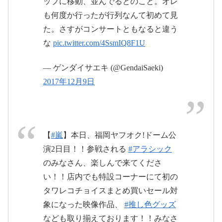
ップに移動、並んでるとのこと。オレ
も何度か行ったが行列なんて初めて見
た。さすがコンサートともなると違う
な
pic.twitter.com/4SsmIQ8F1U
2017
年12月8日
— ゲンダイサエキ (@GendaiSaeki)
2017年12月9日
【
#嵐
】本日、福岡ヤフオク!ドーム公
演2日目！！参戦される
#アラシック
のみなさん、楽しんで来てくださ
い！！店内でも特設コーナーにて初の
タワレコチョイスまとめ買いセール対
象になった映像作品、
#推し色グッズ
#嵐福岡
#翔潤
なども取り揃えております！！みなさ