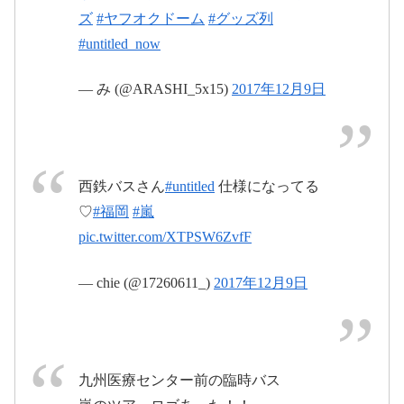
ズ
#ヤフオクドーム
#グッズ列
#untitled_now
— み (@ARASHI_5x15)
2017年12月9日
西鉄バスさん
#untitled
仕様になってる
♡
#福岡
#嵐
pic.twitter.com/XTPSW6ZvfF
— chie (@17260611_)
2017年12月9日
九州医療センター前の臨時バス