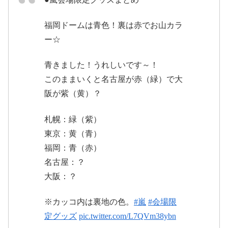
福岡ドームは青色！裏は赤でお山カラ
ー☆
pic.twitter.com/q9edOTbmCB
#untitled
#ヤフオクドーム
青きました！うれしいです～！
pic.twitter.com/y6Ifwcqy66
このままいくと名古屋が赤（緑）で大
2017年12月4日
阪が紫（黄）？
札幌：緑（紫）
2017年12月8日
東京：黄（青）
福岡：青（赤）
名古屋：？
大阪：？
※カッコ内は裏地の色。
#嵐
#会場限
定グッズ
pic.twitter.com/L7QVm38ybn
2017年12月8日