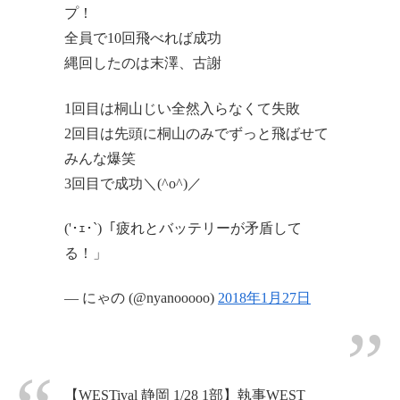
プ！
全員で10回飛べれば成功
縄回したのは末澤、古謝
1回目は桐山じい全然入らなくて失敗
2回目は先頭に桐山のみでずっと飛ばせて
みんな爆笑
3回目で成功＼(^o^)／
('･ｪ･`)「疲れとバッテリーが矛盾して
る！」
— にゃの (@nyanooooo)
2018年1月27日
【WESTival 静岡 1/28 1部】執事WEST