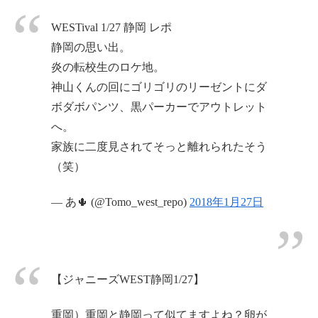
WESTival 1/27 静岡 レポ
静岡の思い出。
炎の転校生のロケ地。
神山くんの回にゴリゴリのリーゼントにダ
ボダボパンツ、黒パーカーでアウトレット
へ。
家族に二度見されてそっと離れられたそう
（笑）
— あ🌵 (@Tomo_west_repo)
2018年1月27日
【ジャニーズWEST静岡1/27】
重岡）重岡と静岡って似てますよね？卵が