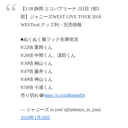
【1/28 静岡 エコパアリーナ 2日目 1部2
部】ジャニーズWEST LIVE TOUR 2018
WESTival グッズ列・完売情報
■ぬくぬく服フック在庫状況
9:22頃 重岡くん
9:26頃 中間くん、濵田くん
9:30頃 桐山くん
9:47頃 藤井くん
9:49頃 神山くん
9:50頃 小瀧くん
売り切れ😭
https://t.co/giMa6elrDt
— ジャニーズ to you! (@johnnys_to_you)
2018年1月28日