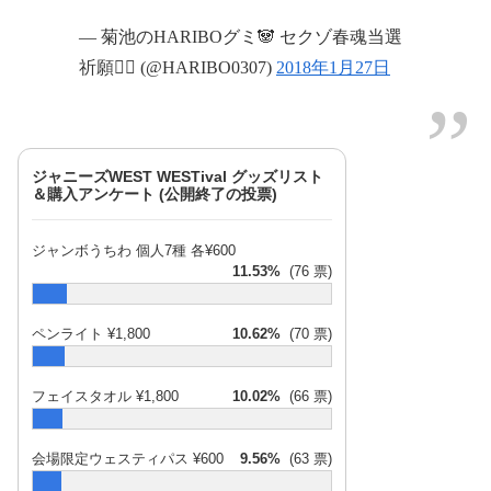
— 菊池のHARIBOグミ🐼 セクゾ春魂当選
祈願🙇‍♀️ (@HARIBO0307)
2018年1月27日
ジャニーズWEST WESTival グッズリスト
＆購入アンケート (公開終了の投票)
ジャンボうちわ 個人7種 各¥600
11.53%
(76 票)
ペンライト ¥1,800
10.62%
(70 票)
フェイスタオル ¥1,800
10.02%
(66 票)
会場限定ウェスティパス ¥600
9.56%
(63 票)