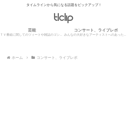
タイムラインから気になる話題をピックアップ！
芸能
コンサート、ライブレポ
ＴＶ番組に関してのツィートや雑誌のゴシップ記事、芸能人目撃情報・ロケ現場遭遇・・・
みんなの大好きなアーティストへのあったかぁ～い思いをツイッターレポートに保存！
ホーム
コンサート、ライブレポ