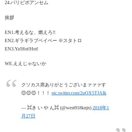
24.パリピポアンセム
挨拶
EN1.考えるな、燃えろ!!
EN2.ギラギラブベイベー ※スタトロ
EN3.Ya!Hot!Hot!
WE.ええじゃないか
クソカス席ありがとうございまァァァす
😊😊😊！！！
pic.twitter.com/2uOX5TJAIk
— ⌘き い や ん⌘ (@west918knjn)
2018年1
月27日