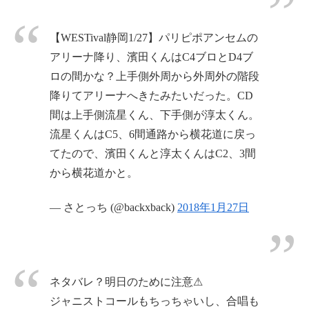
【WESTival静岡1/27】パリピポアンセムの
アリーナ降り、濱田くんはC4ブロとD4ブ
ロの間かな？上手側外周から外周外の階段
降りてアリーナへきたみたいだった。CD
間は上手側流星くん、下手側が淳太くん。
流星くんはC5、6間通路から横花道に戻っ
てたので、濱田くんと淳太くんはC2、3間
から横花道かと。
— さとっち (@backxback)
2018年1月27日
ネタバレ？明日のために注意⚠
ジャニストコールもちっちゃいし、合唱も