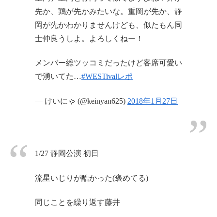
先か、鶏が先かみたいな。重岡が先か、静
岡が先かわかりませんけども、似たもん同
士仲良うしよ。よろしくねー！
メンバー総ツッコミだったけど客席可愛い
で湧いてた…
#WESTivalレポ
— けいにゃ (@keinyan625)
2018年1月27日
1/27 静岡公演 初日
流星いじりが酷かった(褒めてる)
同じことを繰り返す藤井