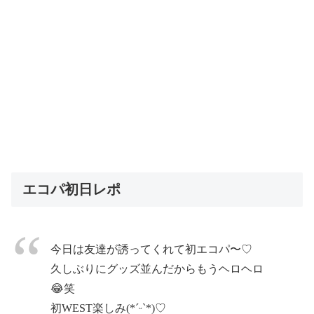
エコパ初日レポ
今日は友達が誘ってくれて初エコパ〜♡
久しぶりにグッズ並んだからもうヘロヘロ
😂笑
初WEST楽しみ(*ˊᵕˋ*)♡