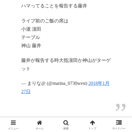
ハマってることを報告する藤井
ライブ前のご飯の席は
小瀧 濵田
テーブル
神山 藤井
藤井が報告する時大抵濵田か神山がターゲ
ット
— まりな@ (@marina_0730west)
2018年1月
27日
【WEST 静岡1/27】
メニュー
ホーム
検索
トップ
サイドバー
MCで散々いじられまくった上に流星くん