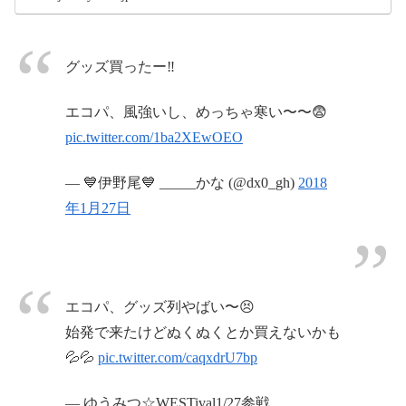
グッズ買ったー‼︎
エコパ、風強いし、めっちゃ寒い〜〜😨
pic.twitter.com/1ba2XEwOEO
— 💙伊野尾💙 _____かな (@dx0_gh)
2018
年1月27日
エコパ、グッズ列やばい〜😣
始発で来たけどぬくぬくとか買えないかも
💦💦
pic.twitter.com/caqxdrU7bp
— ゆうみつ☆WESTival1/27参戦