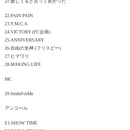
21.愛してると言って良かった
22.PAIN PAIN
23.Y.M.C.A
24.VICTORY (FC企画)
25.ANNIVERSARY
26.自由の女神 (フリスビー)
27.ヒマワリ
28.MAKING LIFE
MC
29.SmileForMe
アンコール
E1.SHOW TIME