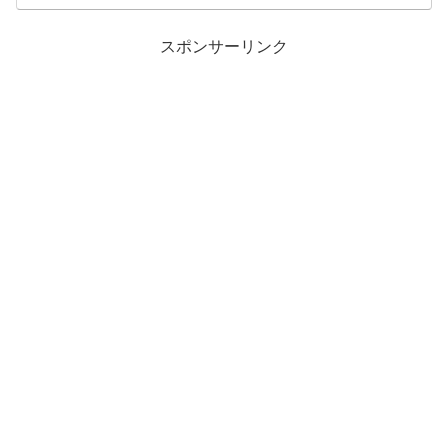
スポンサーリンク