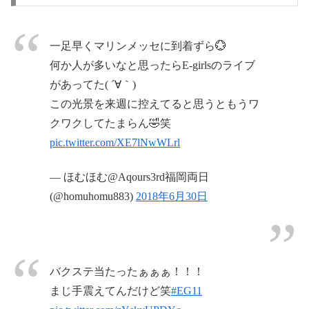
一足早くマリンメッセに到着ずら💮
何か人が多いなと思ったらE-girlsのライブ
があってた( ´∀｀)
この光景を来週に控えてると思うともうワ
クワクしてたまらん🤣笑
pic.twitter.com/XE7lNwWLrl
— ほむほむ@Aqours3rd福岡両日
(@homuhomu883)
2018年6月30日
バクステ当たったぁぁぁ！！！
まじ手震えてんだけど笑
#EG11