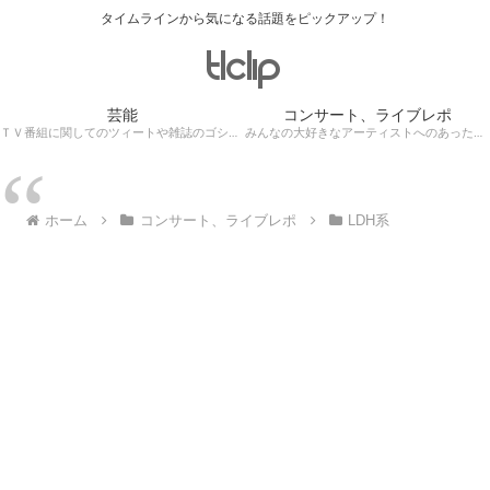
タイムラインから気になる話題をピックアップ！
芸能
コンサート、ライブレポ
ＴＶ番組に関してのツィートや雑誌のゴシップ記事、芸能人目撃情報・ロケ現場遭遇・・・
みんなの大好きなアーティストへのあったかぁ～い思いをツイッターレポートに保存！
ホーム
コンサート、ライブレポ
LDH系