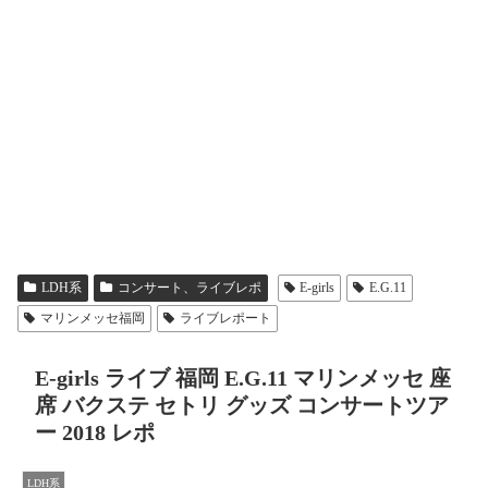
LDH系
コンサート、ライブレポ
E-girls
E.G.11
マリンメッセ福岡
ライブレポート
E-girls ライブ 福岡 E.G.11 マリンメッセ 座
席 バクステ セトリ グッズ コンサートツア
ー 2018 レポ
LDH系