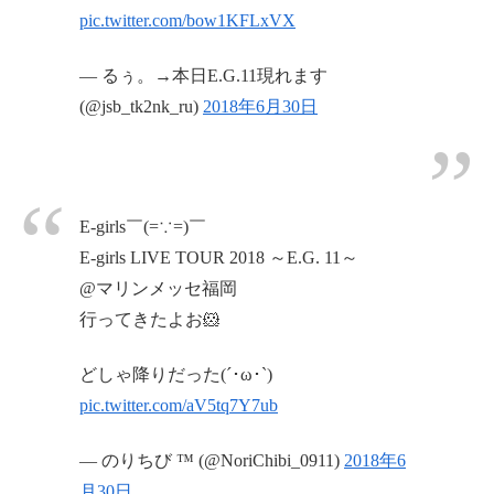
pic.twitter.com/bow1KFLxVX
— るぅ。→本日E.G.11現れます
(@jsb_tk2nk_ru)
2018年6月30日
E-girls￣(=∵=)￣
E-girls LIVE TOUR 2018 ～E.G. 11～
@マリンメッセ福岡
行ってきたよお🐹
どしゃ降りだった(´･ω･`)
pic.twitter.com/aV5tq7Y7ub
— のりちび ™ (@NoriChibi_0911)
2018年6
月30日