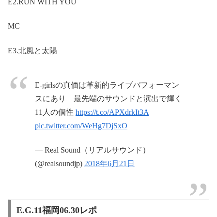
E2.RUN WITH YOU
MC
E3.北風と太陽
E-girlsの真価は革新的ライブパフォーマン
スにあり 最先端のサウンドと演出で輝く
11人の個性
https://t.co/APXdrkIt3A
pic.twitter.com/WeHg7DjSxO
— Real Sound（リアルサウンド）
(@realsoundjp)
2018年6月21日
E.G.11福岡06.30レポ