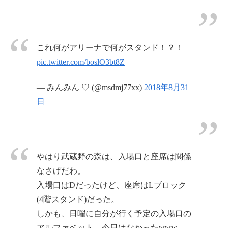
これ何がアリーナで何がスタンド！？！
pic.twitter.com/boslO3bt8Z
— みんみん ♡ (@msdmj77xx)
2018年8月31
日
やはり武蔵野の森は、入場口と座席は関係
なさげだわ。
入場口はDだったけど、座席はLブロック
(4階スタンド)だった。
しかも、日曜に自分が行く予定の入場口の
アルファベット、今日はなかったwww