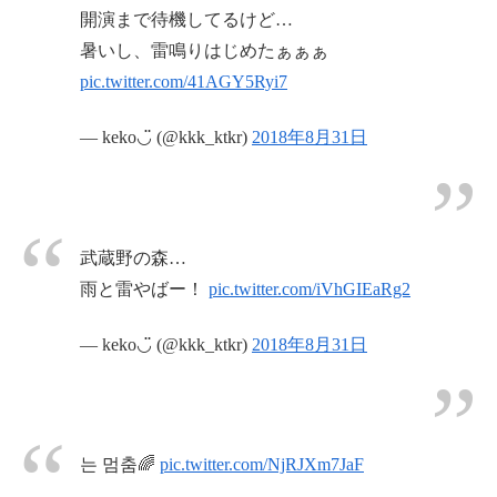
開演まで待機してるけど…
暑いし、雷鳴りはじめたぁぁぁ
pic.twitter.com/41AGY5Ryi7
— keko◡̈ (@kkk_ktkr)
2018年8月31日
武蔵野の森…
雨と雷やばー！
pic.twitter.com/iVhGIEaRg2
— keko◡̈ (@kkk_ktkr)
2018年8月31日
는 멈춤🌈
pic.twitter.com/NjRJXm7JaF