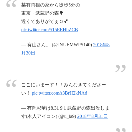
某有岡担の家から徒歩5分の
東京・武蔵野の森🌳
近くてありがてぇ☺️💕
pic.twitter.com/515EEHbZCB
— 有山さん。 (@JNUEMWPS140)
2018年8
月30日
ここにいまーす！！みんなきてくださー
い！
pic.twitter.com/z3BrH2kNAd
— 有岡彩華は8.31 9.1 武蔵野の森出没しま
す(本人アイコン) (@u_la9)
2018年8月31日