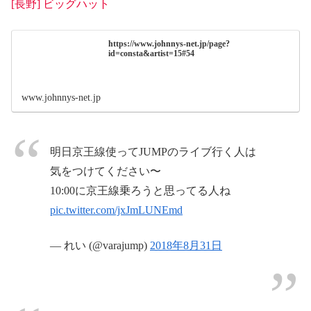
[長野] ビッグハット
https://www.johnnys-net.jp/page?
id=consta&artist=15#54
www.johnnys-net.jp
明日京王線使ってJUMPのライブ行く人は
気をつけてください〜
10:00に京王線乗ろうと思ってる人ね
pic.twitter.com/jxJmLUNEmd
— れい (@varajump)
2018年8月31日