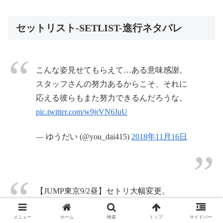
セットリスト-SETLIST-進行ネタバレ
こんな姿見せてもらえて…ある意味感謝。
スタッフさんの努力あるからこそ、それに
応える彼らもまた努力できるんだろうな。
pic.twitter.com/w9jrVN6JuU
— ゆうだい (@you_dai415)
2018年11月16日
【JUMP東京9/2昼】セトリ大幅変更。
プレガルのあとにすぐにOLE！。
COSMIC☆HUMANはカモナの位置に。カ
メニュー
ホーム
検索
トップ
サイドバー