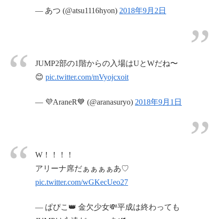
— あつ (@atsu1116hyon)
2018年9月2日
JUMP2部の1階からの入場はUとWだね〜
😊
pic.twitter.com/mVyojcxoit
— 💜AraneR💙 (@aranasuryo)
2018年9月1日
W！！！！
アリーナ席だぁぁぁぁあ♡
pic.twitter.com/wGKecUeo27
— ぱぴこ👑 金欠少女💸平成は終わっても