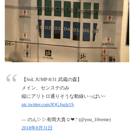
【SoL JUMP 8/31 武蔵の森】
メイン、センステのみ
縦にアリトロ通りそうな動線いっぱい~
pic.twitter.com/JQGJsqlz1S
— のん▷▷有岡大貴☺︎❤︎.° (@you_10veme)
2018年8月31日