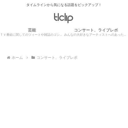
タイムラインから気になる話題をピックアップ！
芸能
コンサート、ライブレポ
ＴＶ番組に関してのツィートや雑誌のゴシップ記事、芸能人目撃情報・ロケ現場遭遇・・・
みんなの大好きなアーティストへのあったかぁ～い思いをツイッターレポートに保存！
ホーム
コンサート、ライブレポ