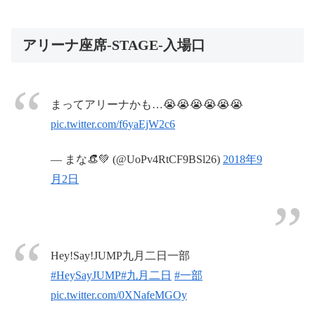
アリーナ座席-STAGE-入場口
まってアリーナかも…😭😭😭😭😭😭
pic.twitter.com/f6yaEjW2c6
— まな👒💚 (@UoPv4RtCF9BSl26)
2018年9
月2日
Hey!Say!JUMP九月二日一部
#HeySayJUMP
#九月二日
#一部
pic.twitter.com/0XNafeMGOy