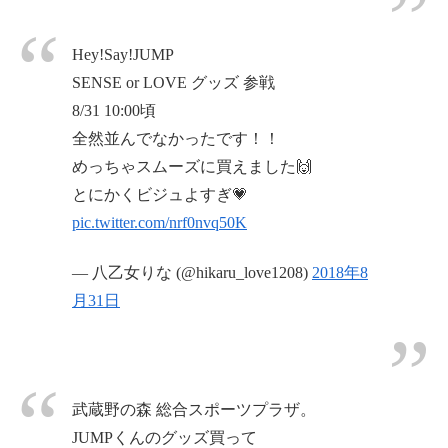
Hey!Say!JUMP
SENSE or LOVE グッズ 参戦
8/31 10:00頃
全然並んでなかったです！！
めっちゃスムーズに買えました🙌
とにかくビジュよすぎ💗
pic.twitter.com/nrf0nvq50K
— 八乙女りな (@hikaru_love1208)
2018年8
月31日
武蔵野の森 総合スポーツプラザ。
JUMPくんのグッズ買って