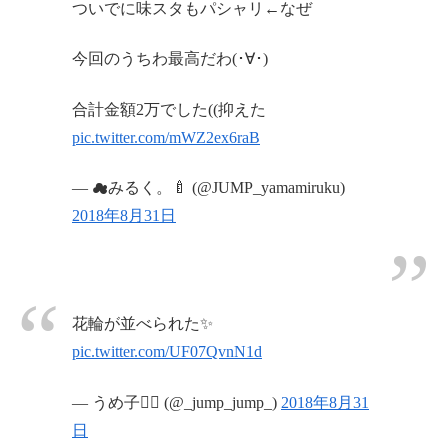
ついでに味スタもパシャリ←なぜ
今回のうちわ最高だわ(･∀･)
合計金額2万でした((抑えた
pic.twitter.com/mWZ2ex6raB
— ☁みるく。🍼 (@JUMP_yamamiruku)
2018年8月31日
花輪が並べられた✨
pic.twitter.com/UF07QvnN1d
— うめ子🤸‍♂️ (@_jump_jump_)
2018年8月31
日