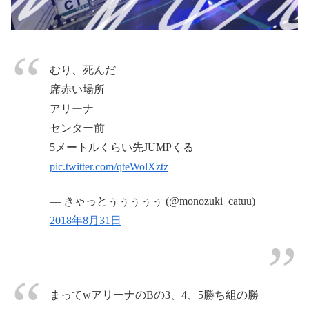
むり、死んだ
席赤い場所
アリーナ
センター前
5メートルくらい先JUMPくる
pic.twitter.com/qteWolXztz
— きゃっとぅぅぅぅぅ (@monozuki_catuu)
2018年8月31日
まってwアリーナのBの3、4、5勝ち組の勝