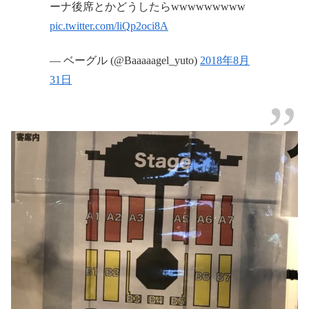
ーナ後席とかどうしたらwwwwwwwww
pic.twitter.com/liQp2oci8A
— ベーグル (@Baaaaagel_yuto)
2018年8月
31日