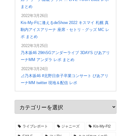
まとめ
2022年3月26日
Kis-My-Ftに逢えるdeShow 2022 キスマイ 札幌 真
駒内アイスアリーナ 座席・セトリ・グッズ MC レ
ポ まとめ
2022年3月25日
乃木坂46 29thSGアンダーライブ 3DAYS ぴあアリ
ーナMM アンダラ レポ まとめ
2022年3月24日
⊿乃木坂46 #北野日奈子卒業コンサート ぴあアリ
ーナMM twitter 現地＆配信 レポ
2022年4月28日
ジャニーズWEST LIVE TOUR 2022 #MixedJuice
アリーナ座席 入場口 ステージ構成 セトリ レポ
まとめ
ライブレポート
ジャニーズ
Kis-My-Ft2
2022年4月27日