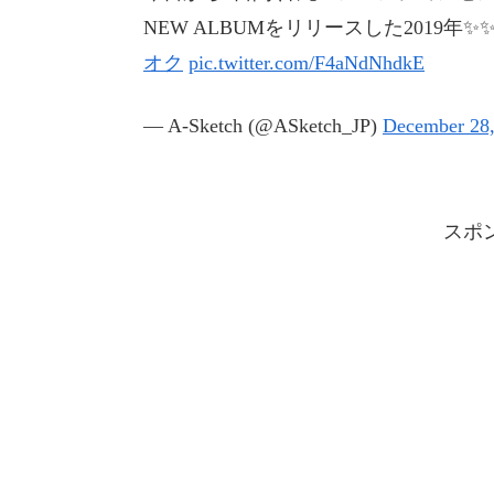
NEW ALBUMをリリースした2019年
オク
pic.twitter.com/F4aNdNhdkE
— A-Sketch (@ASketch_JP)
December 28,
スポ