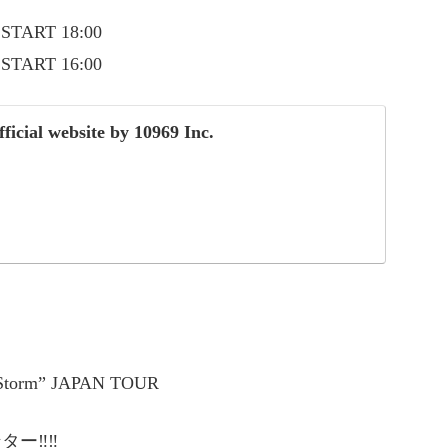
TART 18:00
TART 16:00
ial website by 10969 Inc.
 Storm” JAPAN TOUR
‼︎‼︎