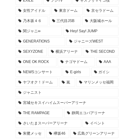
EXILE
フジTV
キスブサマイコ役
NOGIZAKA46 10周年記念 乃木坂46時間TV タイ
女性アイドル
東京ドーム
京セラドーム
ムテーブル -Actually版
乃木坂４６
三代目JSB
大阪城ホール
2022年4月26日
関ジャニ∞
Hey! Say! JUMP
EXILE ライブ REDPHOENIX セトリ 座席 グッズ
GENERATIONS
ジャニーズWEST
… 20周年記念ツアー 会場 レポまとめ
SEXYZONE
横浜アリーナ
THE SECOND
2022年4月23日
ONE OK ROCK
ナゴヤドーム
AAA
登坂広臣ライブツアー ØMI LIVE TOUR 2022 AN
NEWSコンサート
E-girls
ガイシ
SWER セトリ 座席 グッズ レポまとめ
ヤフオク！ドーム
嵐
マリンメッセ福岡
2022年4月17日
ジャニスト
キンプリ 東京ドーム アリーナ座席・セトリ・グ
宮城セキスイハイムスーパーアリーナ
ッズ… #KP_FirstDOME_Mr レポ まとめ
THE RAMPAGE
静岡エコパアリーナ
2022年4月10日
さいたまスーパーアリーナ
イベント
キンプリ 京セラドーム アリーナ座席・セトリ・
朱鷺メッセ
欅坂46
広島グリーンアリーナ
グッズ… #KP_FirstDOME_Mr 大阪 レポ まとめ