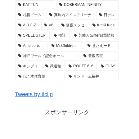
KAT-TUN
DOBERMAN INFINITY
2022年3月28日
札幌ドーム
真駒内アイスアリーナ
日テレ
乃木坂46 29thSGアンダーライブ 3DAYS ぴあア
A.B.C-Z
V6
幕張メッセ
KinKi Kids
リーナMM アンダラ レポ まとめ
SPEEDSTER
検証
芸能人twitter目撃情報
2022年3月27日
Ambitions
Mr.Children
きたえーる
Kis-My-Ftに逢えるdeShow 2022 キスマイ 札幌
真駒内アイスアリーナ 座席・セトリ・グッズ M
神戸ワールド記念ホール
登坂広臣
C レポ まとめ
キンプリ
武道館
ROUTE 6･6
GLAY
2022年3月26日
代々木体育館
サンドーム福井
GENERATIONS ライブ #WonderSquare セトリ
座席 アリーナ構成 グッズ … LIVE TOUR 2022
Tweets by tlclip
レポまとめ
2022年3月26日
スポンサーリンク
GENERATIONS ライブ #WonderSquare セトリ
座席 アリーナ構成 グッズ … LIVE TOUR 2022
〜開幕祭〜 東京ドーム レポまとめ