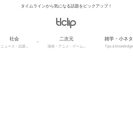
タイムラインから気になる話題をピックアップ！
社会
二次元
雑学・小ネタ
ニュース・話題…
漫画・アニメ・ゲーム…
Tips＆knowledge