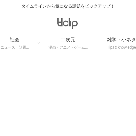
タイムラインから気になる話題をピックアップ！
社会
二次元
雑学・小ネタ
ニュース・話題…
漫画・アニメ・ゲーム…
Tips＆knowledge