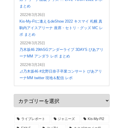
まとめ
2022年3月26日
Kis-My-Ftに逢えるdeShow 2022 キスマイ 札幌 真
駒内アイスアリーナ 座席・セトリ・グッズ MC レ
ポ まとめ
2022年3月25日
乃木坂46 29thSGアンダーライブ 3DAYS ぴあアリ
ーナMM アンダラ レポ まとめ
2022年3月24日
⊿乃木坂46 #北野日奈子卒業コンサート ぴあアリ
ーナMM twitter 現地＆配信 レポ
2022年4月28日
ジャニーズWEST LIVE TOUR 2022 #MixedJuice
アリーナ座席 入場口 ステージ構成 セトリ レポ
まとめ
ライブレポート
ジャニーズ
Kis-My-Ft2
2022年4月27日