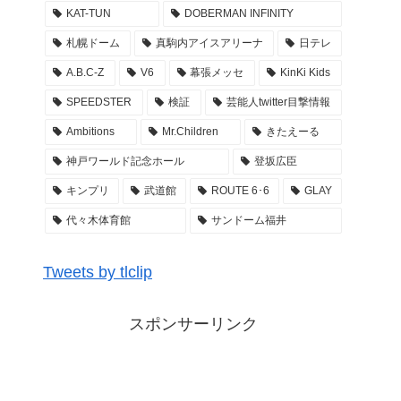
KAT-TUN
DOBERMAN INFINITY
2022年3月28日
札幌ドーム
真駒内アイスアリーナ
日テレ
乃木坂46 29thSGアンダーライブ 3DAYS ぴあア
A.B.C-Z
V6
幕張メッセ
KinKi Kids
リーナMM アンダラ レポ まとめ
SPEEDSTER
検証
芸能人twitter目撃情報
2022年3月27日
Ambitions
Mr.Children
きたえーる
Kis-My-Ftに逢えるdeShow 2022 キスマイ 札幌
真駒内アイスアリーナ 座席・セトリ・グッズ M
神戸ワールド記念ホール
登坂広臣
C レポ まとめ
キンプリ
武道館
ROUTE 6･6
GLAY
2022年3月26日
代々木体育館
サンドーム福井
GENERATIONS ライブ #WonderSquare セトリ
座席 アリーナ構成 グッズ … LIVE TOUR 2022
Tweets by tlclip
レポまとめ
2022年3月26日
スポンサーリンク
GENERATIONS ライブ #WonderSquare セトリ
座席 アリーナ構成 グッズ … LIVE TOUR 2022
〜開幕祭〜 東京ドーム レポまとめ