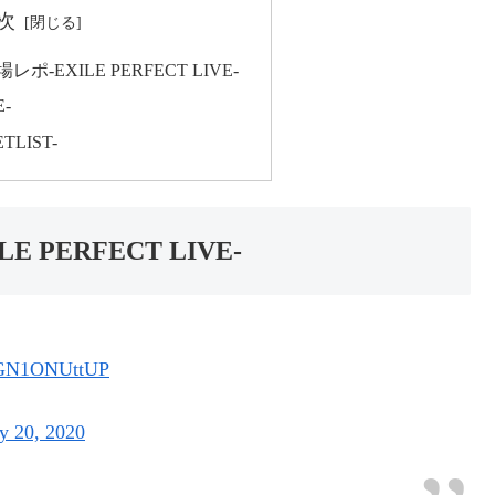
次
EXILE PERFECT LIVE-
-
LIST-
PERFECT LIVE-
m/GN1ONUttUP
y 20, 2020