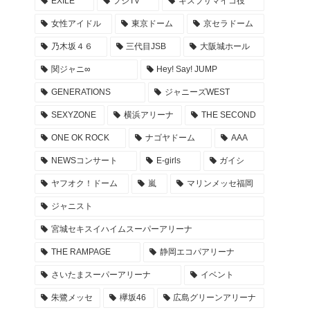
EXILE
フジTV
キスブサマイコ役
NOGIZAKA46 10周年記念 乃木坂46時間TV タイ
女性アイドル
東京ドーム
京セラドーム
ムテーブル -Actually版
乃木坂４６
三代目JSB
大阪城ホール
2022年4月26日
関ジャニ∞
Hey! Say! JUMP
EXILE ライブ REDPHOENIX セトリ 座席 グッズ
GENERATIONS
ジャニーズWEST
… 20周年記念ツアー 会場 レポまとめ
SEXYZONE
横浜アリーナ
THE SECOND
2022年4月23日
ONE OK ROCK
ナゴヤドーム
AAA
登坂広臣ライブツアー ØMI LIVE TOUR 2022 AN
NEWSコンサート
E-girls
ガイシ
SWER セトリ 座席 グッズ レポまとめ
ヤフオク！ドーム
嵐
マリンメッセ福岡
2022年4月17日
ジャニスト
キンプリ 東京ドーム アリーナ座席・セトリ・グ
宮城セキスイハイムスーパーアリーナ
ッズ… #KP_FirstDOME_Mr レポ まとめ
THE RAMPAGE
静岡エコパアリーナ
2022年4月10日
さいたまスーパーアリーナ
イベント
キンプリ 京セラドーム アリーナ座席・セトリ・
朱鷺メッセ
欅坂46
広島グリーンアリーナ
グッズ… #KP_FirstDOME_Mr 大阪 レポ まとめ