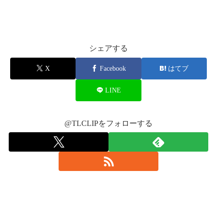
pic.twitter.com/txEFoOCvH0
キーホルダー♡タカヒロ出るなんて嬉しすぎ
😁
pic.twitter.com/hmtyROuakC
— #12☪Na-Ya❤next→1112 (@_shokichi_24)
2015, 10月 25
— 慶 (@MN_KSY)
2015, 10月 24
シェアする
X
Facebook
はてブ
Oやったけど前の列が潰れてて3列目で近かったです✨
でもスタンドはいろんなとこにフリスビー投げてたしトロッコも
バクステB賞
pic.twitter.com/XTgZlNaSga
LINE
近いと思いますよ~😆
— ニチカ@AW10/24参戦 (@gun_sachi)
2015,
10月 24
@TLCLIPをフォローする
うちのトンセンがEXILE行ってて 京セラで今
こんな感じだけど… 1ヶ月後はBIGBANGに染
まるんだよな~去年のだけど（笑） 楽しみ
~~✨✨
pic.twitter.com/seOp0rrArc
バクステ抽選会のA賞ってこんなんやねんな
うぉぉぉぉぉほしい！！！
— ♔김미나 (@lala_yg518)
2015, 10月 24
pic.twitter.com/pilEQVZbMk
— ﾏﾐﾋﾛ (@EXfam_mami)
2015, 10月 24