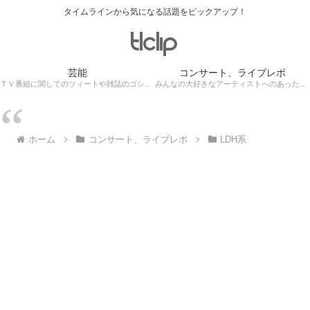
タイムラインから気になる話題をピックアップ！
芸能
コンサート、ライブレポ
ＴＶ番組に関してのツィートや雑誌のゴシップ記事、芸能人目撃情報・ロケ現場遭遇・・・
みんなの大好きなアーティストへのあったかぁ～い思いをツイッターレポートに保存！
ホーム
コンサート、ライブレポ
LDH系