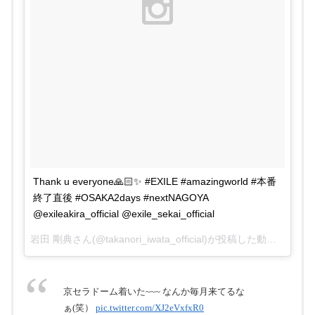
Thank u everyone🙏🏻✨ #EXILE #amazingworld #本番
終了直後 #OSAKA2days #nextNAGOYA
@exileakira_official @exile_sekai_official
岩田 剛典️️️️さん(@takanori_iwata_official)が投稿した動画 –
2015
京セラドーム着いた~~~ なんか毎月来てるな
ぁ(笑）
pic.twitter.com/XJ2eVxfxR0