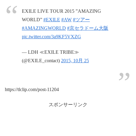
EXILE LIVE TOUR 2015 ”AMAZING
WORLD”
#EXILE
#AW
#ツアー
#AMAZINGWORLD
#京セラドーム大阪
pic.twitter.com/3a9KF5VXZG
— LDH ≪EXILE TRIBE≫
(@EXILE_contact)
2015, 10月 25
https://tlclip.com/post-11204
スポンサーリンク