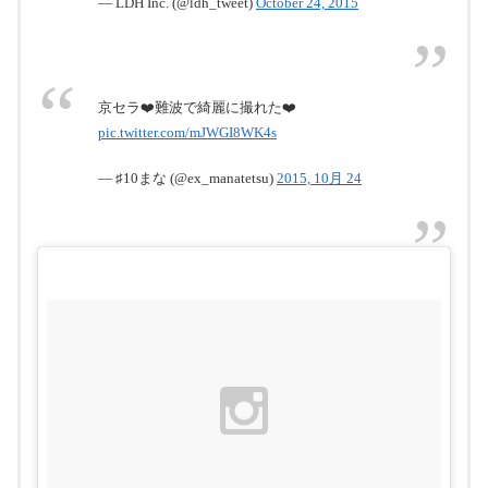
— LDH Inc. (@ldh_tweet)
October 24, 2015
京セラ❤️難波で綺麗に撮れた❤️
pic.twitter.com/mJWGI8WK4s
— ♯10まな (@ex_manatetsu)
2015, 10月 24