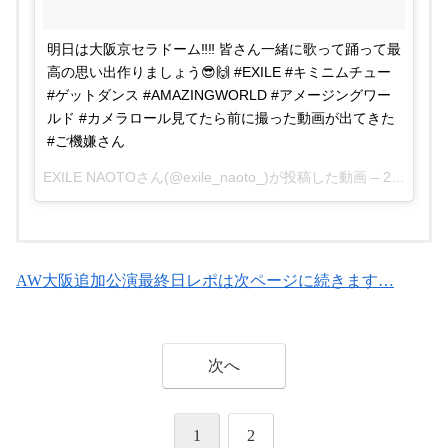
明日は大阪京セラドーム‼︎‼︎ 皆さん一緒に歌って踊って最
高の思い出作りましょう😎🙌 #EXILE #キミニムチュー
#ゲットダンス #AMAZINGWORLD #アメージングワー
ルド #カメラロール見てたら前に撮った動画が出てきた
#ご機嫌さん
EXILE NAOTOさん(@exile_naoto_)が投稿した動画 –
2015 10月 23 6:08午前 PDT
これ京セラやんな？ 今日この席座る人 うらや
今日明日と 京セラドーム大阪では EXILE
AWおわった やばかった😭😭😭
AW大阪追加公演最終日レポは次ページに続きます…
まし😂😂
LIVE TOUR 2015 ”AMAZING WORLD”が開催
pic.twitter.com/XQHcBdDOJ8
— れいな_敬隆_BPファイナル (@exile_tr_xx)
されております。 そして、なんと言っても
— °*今市家のはるる*° (@hhpee1)
October 25, 2015
October 24,
EXILEメンバー全員に会えるかもしれない チ
2015
ャンス、この会場から始まりました。
次へ
pic.twitter.com/gI8ww4mGkx
— LDH ≪EXILE TRIBE≫ (@EXILE_contact)
SHOKICHIのフリスビー飛んできたけど、とれ
1
2
前回の京セラ公演参考※変更時更新