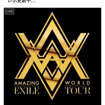
レポ更新中…
LDH系