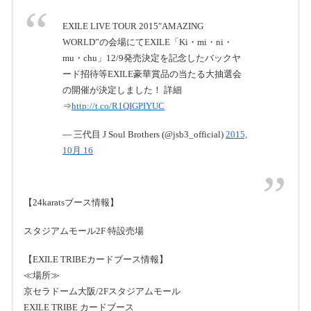
EXILE LIVE TOUR 2015″AMAZING
WORLD”の会場にてEXILE「Ki・mi・ni・
mu・chu」12/9発売決定を記念したバックヤ
ード招待等EXILE豪華賞品の当たる大抽選会
の開催が決定しました！ 詳細
⇒
http://t.co/R1QIGPIYUC
— 三代目 J Soul Brothers (@jsb3_official)
2015,
10月 16
【24karatsブース情報】
スタジアムモール2F 特設売場
【EXILE TRIBEカードブース情報】
≪場所≫
京セラドーム大阪/2Fスタジアムモール
EXILE TRIBE カードブース