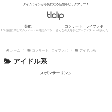
タイムラインから気になる話題をピックアップ！
芸能
コンサート、ライブレポ
ＴＶ番組に関してのツィートや雑誌のゴシップ記事、芸能人目撃情報・ロケ現場遭遇・・・
みんなの大好きなアーティストへのあったかぁ～い思いをツイッターレポートに保存！
ホーム
コンサート、ライブレポ
アイドル系
アイドル系
スポンサーリンク