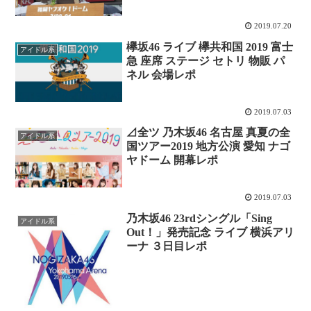
2019.07.20
欅坂46 ライブ 欅共和国 2019 富士
アイドル系
急 座席 ステージ セトリ 物販 パ
ネル 会場レポ
2019.07.03
⊿全ツ 乃木坂46 名古屋 真夏の全
アイドル系
国ツアー2019 地方公演 愛知 ナゴ
ヤドーム 開幕レポ
2019.07.03
乃木坂46 23rdシングル「Sing
アイドル系
Out！」発売記念 ライブ 横浜アリ
ーナ ３日目レポ