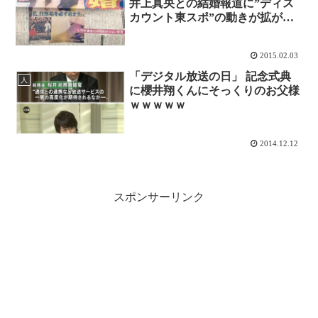
井上真央との結婚報道に”ディス
カウント東スポ”の動きが拡がる
ｗｗｗ
2015.02.03
「デジタル放送の日」 記念式典
人
に櫻井翔くんにそっくりのお父様
ｗｗｗｗｗ
2014.12.12
スポンサーリンク