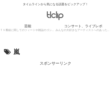
タイムラインから気になる話題をピックアップ！
芸能
コンサート、ライブレポ
ＴＶ番組に関してのツィートや雑誌のゴシップ記事、芸能人目撃情報・ロケ現場遭遇・・・
みんなの大好きなアーティストへのあったかぁ～い思いをツイッターレポートに保存！
嵐
スポンサーリンク