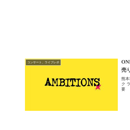
ON
コンサート、ライブレポ
売り
熊本B
ク 
要