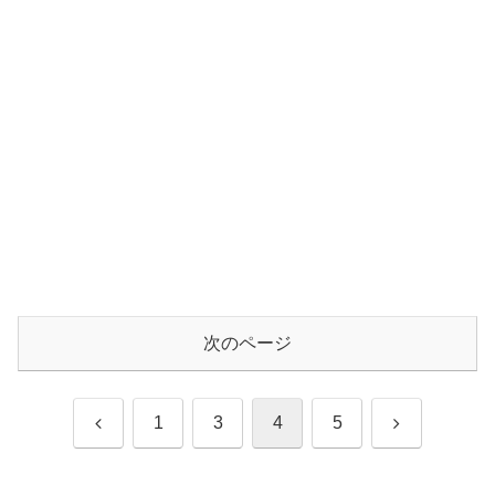
次のページ
前
次
1
3
4
5
へ
へ