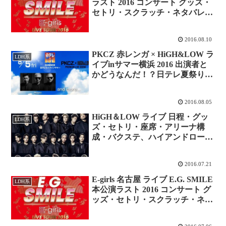
ラスト 2016 コンサート グッズ・
セトリ・スクラッチ・ネタバレ、
さいたまスーパーアリーナ・レポ
更新中！
2016.08.10
PKCZ 赤レンガ × HiGH&LOW ラ
LDH系
イブinサマー横浜 2016 出演者と
かどうなんだ！？日テレ夏祭り
レポ！
2016.08.05
HiGH＆LOW ライブ 日程・グッ
LDH系
ズ・セトリ・座席・アリーナ構
成・バクステ、ハイアンドロー開
幕※ネタバレ・レポ まとめ更新
中！
2016.07.21
E-girls 名古屋 ライブ E.G. SMILE
LDH系
本公演ラスト 2016 コンサート グ
ッズ・セトリ・スクラッチ・ネタ
バレ、ガイシホール・レポ更新
中！