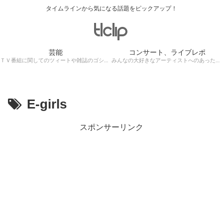
タイムラインから気になる話題をピックアップ！
芸能
コンサート、ライブレポ
ＴＶ番組に関してのツィートや雑誌のゴシップ記事、芸能人目撃情報・ロケ現場遭遇・・・
みんなの大好きなアーティストへのあったかぁ～い思いをツイッターレポートに保存！
E-girls
スポンサーリンク