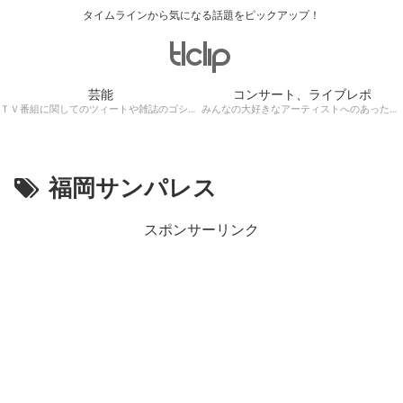
タイムラインから気になる話題をピックアップ！
芸能
コンサート、ライブレポ
ＴＶ番組に関してのツィートや雑誌のゴシップ記事、芸能人目撃情報・ロケ現場遭遇・・・
みんなの大好きなアーティストへのあったかぁ～い思いをツイッターレポートに保存！
福岡サンパレス
スポンサーリンク