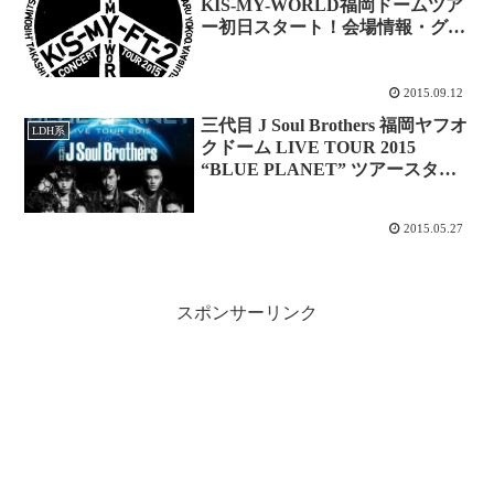
KIS-MY-WORLD福岡ドームツア
ー初日スタート！会場情報・グッ
ズ売り切れ・構成セトリ他、ネタ
バレまとめ
2015.09.12
三代目 J Soul Brothers 福岡ヤフオ
LDH系
クドーム LIVE TOUR 2015
“BLUE PLANET” ツアースター
ト！セトリ・グッズ・スクラッ
チ…レポまとめ！
2015.05.27
スポンサーリンク