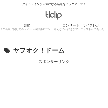
タイムラインから気になる話題をピックアップ！
芸能
コンサート、ライブレポ
ＴＶ番組に関してのツィートや雑誌のゴシップ記事、芸能人目撃情報・ロケ現場遭遇・・・
みんなの大好きなアーティストへのあったかぁ～い思いをツイッターレポートに保存！
ヤフオク！ドーム
スポンサーリンク