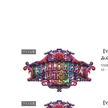
【V
アイドル系
みん
VA
10・
【V
アイドル系