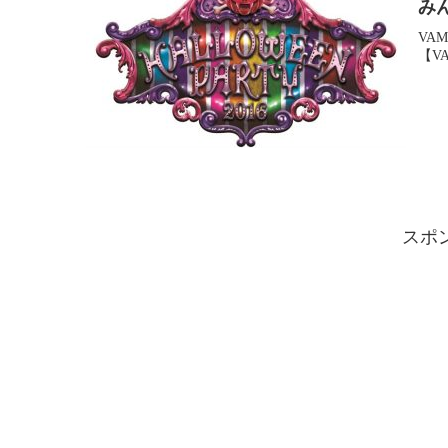
みん
VA
【VA
スポ