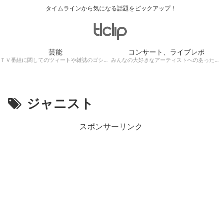
タイムラインから気になる話題をピックアップ！
芸能
コンサート、ライブレポ
ＴＶ番組に関してのツィートや雑誌のゴシップ記事、芸能人目撃情報・ロケ現場遭遇・・・
みんなの大好きなアーティストへのあったかぁ～い思いをツイッターレポートに保存！
ジャニスト
スポンサーリンク