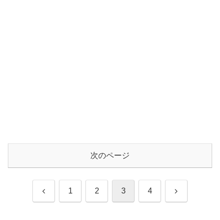
次のページ
前
次
1
2
3
4
へ
へ