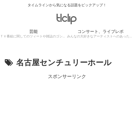
タイムラインから気になる話題をピックアップ！
芸能
コンサート、ライブレポ
ＴＶ番組に関してのツィートや雑誌のゴシップ記事、芸能人目撃情報・ロケ現場遭遇・・・
みんなの大好きなアーティストへのあったかぁ～い思いをツイッターレポートに保存！
名古屋センチュリーホール
スポンサーリンク