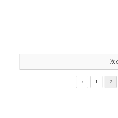
次
前
1
2
へ