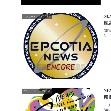
NE
コンサート、ライブレポ
座
NEW
リー
NE
コンサート、ライブレポ
席
ドリ
Ann