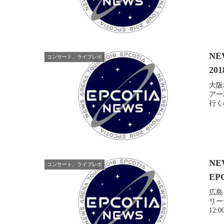
NE
コンサート、ライブレポ
20
大阪城
アー2
行く
NE
コンサート、ライブレポ
EP
広島グ
リー
12: