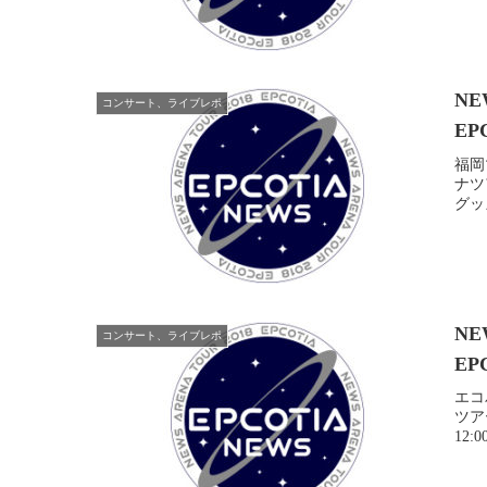
NE
コンサート、ライブレポ
EP
福岡マ
ナツア
グッズ
NE
コンサート、ライブレポ
EP
エコパ
ツア
12: