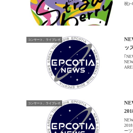
祝)~
N
コンサート、ライブレポ
ッズ
｢N
NE
ARE
NE
コンサート、ライブレポ
20
NE
20
ーツプ