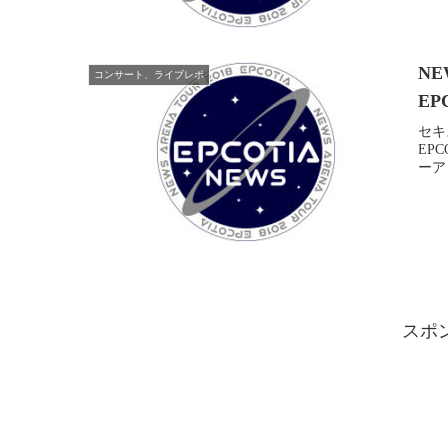
NE
コンサート、ライブレポ
EP
セキ
EP
ーアリ
スポ