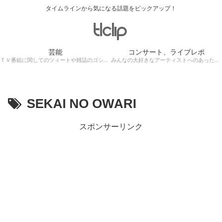
タイムラインから気になる話題をピックアップ！
芸能
コンサート、ライブレポ
ＴＶ番組に関してのツィートや雑誌のゴシップ記事、芸能人目撃情報・ロケ現場遭遇・・・
みんなの大好きなアーティストへのあったかぁ～い思いをツイッターレポートに保存！
SEKAI NO OWARI
スポンサーリンク