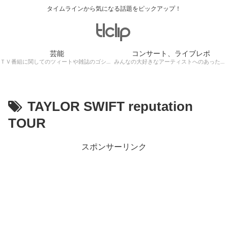
タイムラインから気になる話題をピックアップ！
芸能
コンサート、ライブレポ
ＴＶ番組に関してのツィートや雑誌のゴシップ記事、芸能人目撃情報・ロケ現場遭遇・・・
みんなの大好きなアーティストへのあったかぁ～い思いをツイッターレポートに保存！
TAYLOR SWIFT reputation
TOUR
スポンサーリンク