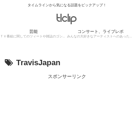
タイムラインから気になる話題をピックアップ！
芸能
コンサート、ライブレポ
ＴＶ番組に関してのツィートや雑誌のゴシップ記事、芸能人目撃情報・ロケ現場遭遇・・・
みんなの大好きなアーティストへのあったかぁ～い思いをツイッターレポートに保存！
TravisJapan
スポンサーリンク