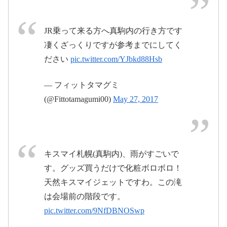
2017年5月28日
JR乗って来る方へ真駒内の行き方です
pic.twitter.com/wfc5o8Y3EY
凄くざっくりですが参考までにしてく
ださい
pic.twitter.com/YJbkd88Hsb
May 27,
2017
— フィットタマグミ
2017年5月27日
(@Fittotamagumi00)
May 27, 2017
2017年5月28日
キスマイ札幌(真駒内)、雨がすごいで
す。グッズ買うだけで化粧ボロボロ！
2017年5月28日
天然キスマイジェットですわ。この滝
2017
は会場前の階段です。
年5月27日
pic.twitter.com/9NfDBNOSwp