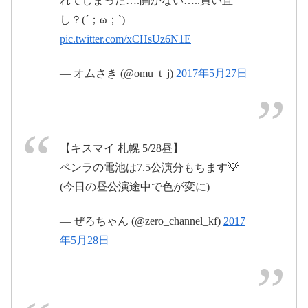
れてしまった….開かない…..買い直
May 27, 2017
し？(´；ω；`)
pic.twitter.com/xCHsUz6N1E
#キスマイ
#MUSICCOLOSSEUM
#真駒内アイス
— オムさき (@omu_t_j)
2017年5月27日
アリーナ
pic.twitter.com/OoGublXLvx
2017年5月27日
pic.twitter.com/YZfpkzdSpx
May 27, 2017
2017年5月
【キスマイ 札幌 5/28昼】
27日
ペンラの電池は7.5公演分もちます💡
(今日の昼公演途中で色が変に)
2017
年5月28日
#キスマイ
— ぜろちゃん (@zero_channel_kf)
2017
#MUSICCOLOSSEUM
#札幌
年5月28日
2017
2017年5月27日
pic.twitter.com/eghFSXCsCS
年5月28日
pic.twitter.com/7MtNgtrC06
2017年