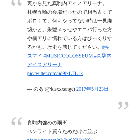
2017年5月27日
5月27日
裏から見た真駒内アイスアリーナ。
札幌五輪の会場だったので相当古くて
ボロくて、何もやってない時は一見廃
墟かと。朱鷺メッセやエコパ行った方
pic.twitter.com/tUTAD0mZCa
pic.twitter.com/7eaL65Ufmo
や横アリに慣れている方はびっくりす
るかも。歴史を感じてください。
#キ
スマイ
#MUSICCOLOSSEUM
#真駒内
2017年5月27日
May 27, 2017
アイスアリーナ
May 27,
pic.twitter.com/ud9lxLTL1k
2017
— のあ (@kisxxxange)
2017年5月23日
2017年5月28日
2017年5
月28日
真駒内強めの雨☔️
ペンライト買うためだけに並ぶ