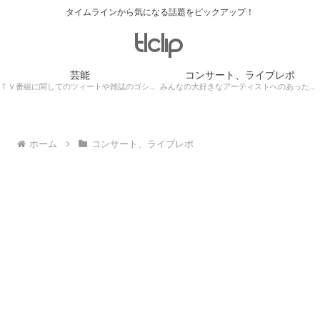
タイムラインから気になる話題をピックアップ！
芸能
コンサート、ライブレポ
ＴＶ番組に関してのツィートや雑誌のゴシップ記事、芸能人目撃情報・ロケ現場遭遇・・・
みんなの大好きなアーティストへのあったかぁ～い思いをツイッターレポートに保存！
ホーム
コンサート、ライブレポ