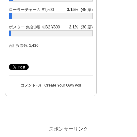
pic.twitter.com/YHZ7qktwVq
ローラーチャーム ¥1,500
3.15%
(45 票)
2017
年5月28日
2017年5月28日
2017年5月28日
ポスター 集合1種 ※B2 ¥800
2.1%
(30 票)
2017年5月27日
合計投票数:
1,430
コメント
(0)
Create Your Own Poll
2017年5月27日
スポンサーリンク