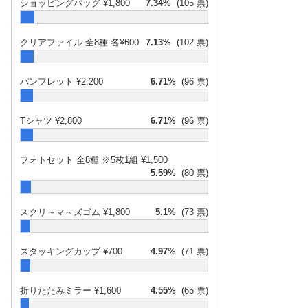
ショッピングバッグ ¥1,800
7.34%
(105 票)
May 27,
クリアファイル 全8種 各¥600
7.13%
(102 票)
2017年5月28日
2017
pic.twitter.com/f5YTGxeLee
2017年5
月28日
パンフレット ¥2,200
6.71%
(96 票)
2017年5月28日
Tシャツ ¥2,800
6.71%
(96 票)
フォトセット 全8種 ※5枚1組 ¥1,500
2017年
5.59%
(80 票)
5月27日
2017年5月28日
スクリ～マ～ズゴム ¥1,800
5.1%
(73 票)
スタッキングカップ ¥700
4.97%
(71 票)
折りたたみミラー ¥1,600
4.55%
(65 票)