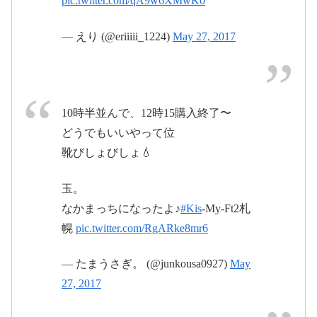
pic.twitter.com/qA9w6XMwK0
— えり (@eriiiii_1224)
May 27, 2017
pic.twitter.com/nieYhbd8d0
2017年
May 27, 2017
10時半並んで、12時15購入終了〜
5月28日
May
どうでもいいやって位
27, 2017
靴びしょびしょ💧
玉。
なかまっちになったよ♪
#Kis
-My-Ft2札
幌
pic.twitter.com/RgARke8mr6
— たまうさぎ。 (@junkousa0927)
May
27, 2017
2017年5月27日
2017年5月28日