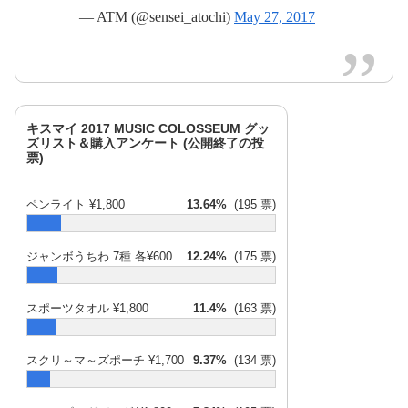
2017年
— ATM (@sensei_atochi)
May 27, 2017
5月27日
2017年5
月28日
キスマイ 2017 MUSIC COLOSSEUM グッ
2017年5月
ズリスト＆購入アンケート (公開終了の投
票)
27日
ペンライト ¥1,800
13.64%
(195 票)
2017年5月28日
ジャンボうちわ 7種 各¥600
12.24%
(175 票)
スポーツタオル ¥1,800
11.4%
(163 票)
2017年
2017年5月27日
5月27日
スクリ～マ～ズポーチ ¥1,700
9.37%
(134 票)
pic.twitter.com/4OudC9rNym