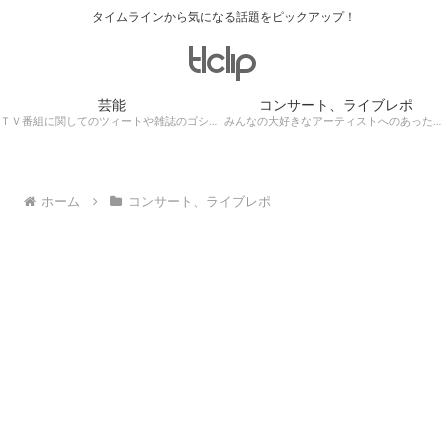
タイムラインから気になる話題をピックアップ！
芸能
コンサート、ライブレポ
ＴＶ番組に関してのツィートや雑誌のゴシップ記事、芸能人目撃情報・ロケ現場遭遇・・・
みんなの大好きなアーティストへのあったかぁ～い思いをツイッターレポートに保存！
ホーム
コンサート、ライブレポ