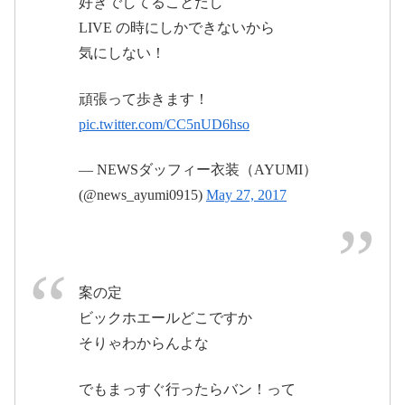
好きでしてることだし
LIVE の時にしかできないから
気にしない！
頑張って歩きます！
pic.twitter.com/CC5nUD6hso
2017年5月
2017年5
— NEWSダッフィー衣装（AYUMI）
28日
月27日
(@news_ayumi0915)
May 27, 2017
2017年5月28日
案の定
ビックホエールどこですか
そりゃわからんよな
でもまっすぐ行ったらバン！って
2017年5月