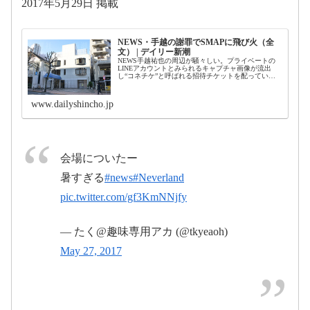
2017年5月29日 掲載
NEWS・手越の謝罪でSMAPに飛び火（全
2017年5月27日
文） | デイリー新潮
NEWS手越祐也の周辺が騒々しい。プライベートの
2017年5月28日
LINEアカウントとみられるキャプチャ画像が流出
し“コネチケ”と呼ばれる招待チケットを配っていた
ことが問題になったり、昨年7月に博多で金塊が盗ま
れた事件の容疑者のものとみられるFacebook...
www.dailyshincho.jp
2017年5月
会場についたー
28日
暑すぎる
#news
#Neverland
pic.twitter.com/gf3KmNNjfy
— たく@趣味専用アカ (@tkyeaoh)
2017
May 27, 2017
年5月27日