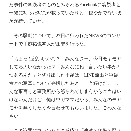
May 27,
た事件の容疑者のものとみられるFacebookに容疑者と
2017
一緒に写った写真が載っていたりと、穏やかでない状
況が続いていた。
pic.twitter.com/gqqAUICGvo
その騒動について、27日に行われたNEWSのコンサ
ートで手越祐也本人が謝罪を行った。
ELOV-Label OFFICIAL SITE
ELOV-Label公式サイト。最新ニュース、CD・DVD・
Blu-rayのディスコグラフィー、メディア・ライブ・
May 27, 2017
プロフィールなど各情報を掲載。
「ちょっと話いいかな？ みんなさー、今日モヤモヤ
2017年5
してる人いなかった？ みんなにね、言いたい事が2
www.elov-label.jp
月28日
つあるんだ」と切り出した手越は、LINE流出と容疑
者との写真について弁解したあと、こう続けた。「こ
んな事言うと事務所から怒られてしまうから本当はい
pic.twitter.com/1BP2IyECEn
けないんだけど、俺はワガママだから、みんなのモヤ
2017年5月28日
モヤを無くしたく今言わせてもらいました。ごめんな
さい」
2017年5月27日
この謝罪にファンたちの反応は「失敗と後悔と弱さ