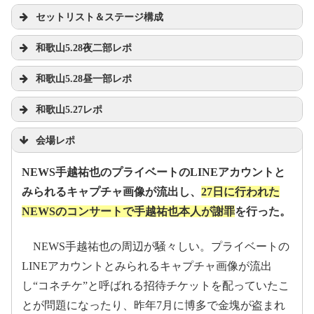
セットリスト＆ステージ構成
和歌山5.28夜二部レポ
和歌山5.28昼一部レポ
和歌山5.27レポ
会場レポ
2017年5月27日
NEWS手越祐也のプライベートのLINEアカウントと
みられるキャプチャ画像が流出し、
27日に行われた
#NEWS
NEWSのコンサートで手越祐也本人が謝罪
を行った。
#NEVERLAND
pic.twitter.com/K3d1hpXzDo
NEWS手越祐也の周辺が騒々しい。プライベートの
2017年5月28日
LINEアカウントとみられるキャプチャ画像が流出
2017年
pic.twitter.com/xbUfDcKpcg
May
pic.twitter.com/EB5boQFo8o
し“コネチケ”と呼ばれる招待チケットを配っていたこ
5月28日
27, 2017
May 26, 2017
とが問題になったり、昨年7月に博多で金塊が盗まれ