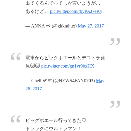
出てくるんでってしか言いようが…
28日
あるけど。
pic.twitter.com/fbyPAJ7eKy
2017年5月28日
2017年5
月27日
— ANNA 🗝 (@gkkndjux)
May 27, 2017
2017年5月
28日
電車からビックホエールとデコトラ発
見😻😻
pic.twitter.com/gn1vr9bxHX
— Chell 🌸💜 (@NEWS4FAN0703)
May
26, 2017
2017年5
月27日
2017年5月28日
ビッグホエール行ってきた♡
トラックにウルトラマン！