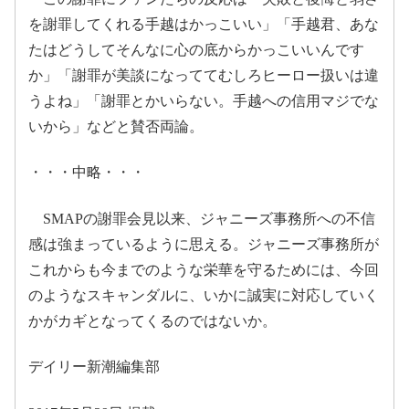
を謝罪してくれる手越はかっこいい」「手越君、あな
pic.twitter.com/p7GIzjSsc7
たはどうしてそんなに心の底からかっこいいんです
May 26,
か」「謝罪が美談になっててむしろヒーロー扱いは違
2017
うよね」「謝罪とかいらない。手越への信用マジでな
いから」などと賛否両論。
・・・中略・・・
2017年5月28日
2017年5月27日
SMAPの謝罪会見以来、ジャニーズ事務所への不信
感は強まっているように思える。ジャニーズ事務所が
これからも今までのような栄華を守るためには、今回
2017年5月28日
のようなスキャンダルに、いかに誠実に対応していく
かがカギとなってくるのではないか。
デイリー新潮編集部