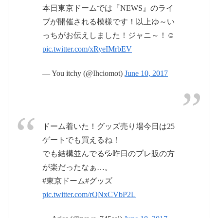
#NEVERLAND
本日東京ドームでは『NEWS』のライ
ブが開催される模様です！以上ゆ～い
2017年6
っちがお伝えしました！ジャニ～！☺
月10日
2017年6月11日
pic.twitter.com/xRyeIMrbEV
— You itchy (@Ihciomot)
June 10, 2017
pic.twitter.com/RcCLIceaHN
#ダイキハヤシイェー
pic.twitter.com/AlW6ij1Ybe
イ
ドーム着いた！グッズ売り場今日は25
2017年6月8日
June 10, 2017
ゲートでも買えるね！
でも結構並んでる💦昨日のプレ販の方
pic.twitter.com/AsyouEs8te
が楽だったなぁ…。
#東京ドーム#グッズ
2017年6
pic.twitter.com/rQNxCVbP2L
月10日