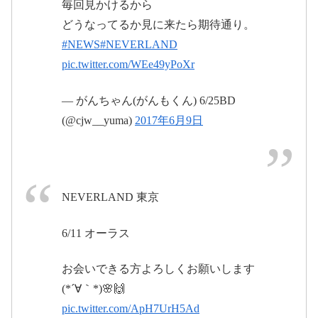
毎回見かけるから
どうなってるか見に来たら期待通り。
#NEWS
#NEVERLAND
pic.twitter.com/WEe49yPoXr
#NEVERLAND
— がんちゃん(がんもくん) 6/25BD
(@cjw__yuma)
2017年6月9日
2017年6月11日
pic.twitter.com/nT7GM1SQBT
2017年6月10日
NEVERLAND 東京
June 29, 2017
6/11 オーラス
お会いできる方よろしくお願いします
(*´∀｀*)🌸🙌
pic.twitter.com/ApH7UrH5Ad