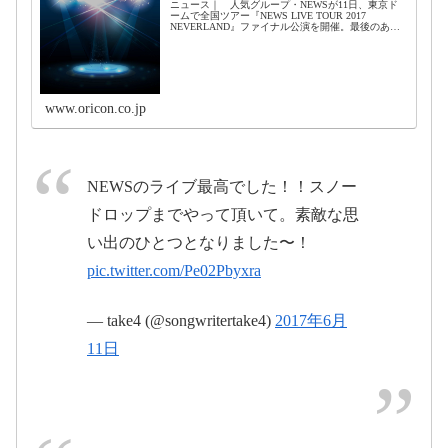
ニュース｜ 人気グループ・NEWSが11日、東京ド
ームで全国ツアー『NEWS LIVE TOUR 2017
NEVERLAND』ファイナル公演を開催。最後のあい
#NEWS
#
さつでは、メンバーの手越祐也がステージ上で号
泣、観客を前に感謝の言葉を叫ぶ場面が...
June 11, 2017
ミスチル
pic.twitter.com/8hOHFFDfBU
www.oricon.co.jp
June 10, 2017
NEWSのライブ最高でした！！スノー
pic.twitter.com/BTapizg78e
ドロップまでやって頂いて。素敵な思
い出のひとつとなりました〜！
pic.twitter.com/Pe02Pbyxra
2017年6月9日
pic.twitter.com/beKQz6M6GN
— take4 (@songwritertake4)
2017年6月
June 10, 2017
11日
2017年6月11日