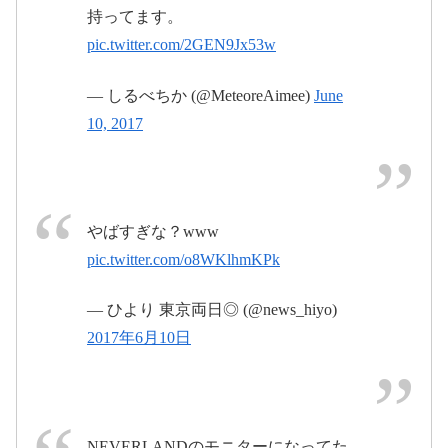
持ってます。
pic.twitter.com/2GEN9Jx53w
pic.twitter.com/7BOzcNuQgO
June
— しるべちか (@MeteoreAimee)
June
June 8, 2017
10, 2017
10, 2017
#NEVERLAND
やばすぎな？www
#NEVERLAND東京
pic.twitter.com/o8WKlhmKPk
pic.twitter.com/WTZrfyjTXG
— ひより 東京両日◎ (@news_hiyo)
2017年6月
June 10, 2017
2017年6月10日
June 10, 2017
11日
NEVERLANDのモニターになってた