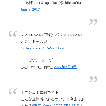
— あぽちゃん apochan (@chibetan96)
1日
June 9, 2017
ELOV-Label OFFICIAL SITE
ELOV-Label公式サイト。最新ニュース、CD・DVD・
Blu-rayのディスコグラフィー、メディア・ライブ・
プロフィールなど各情報を掲載。
NEVERLAND可愛い♡NEVERLAND
と東京ドーム♡
www.elov-label.jp
pic.twitter.com/bRoWrFHZ9c
— +ﾟ｡*ホッシー*｡ﾟ+
pic.twitter.com/tz5xtwt0fA
2017年6
(@_funwari_happy_)
2017年6月9日
月10日
2017年6月11
日
2017年6月10日
オブジェ！素敵です🌟
こんな立体感のあるオブジェ今まであ
った？
#東京ドーム
#NEVERLANDオ