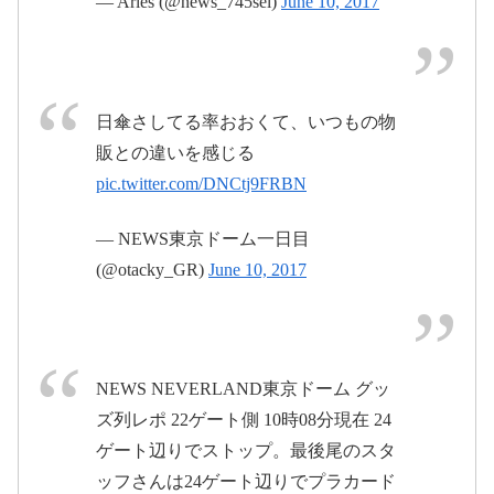
— Aries (@news_745sel)
June 10, 2017
2017年6月11日
日傘さしてる率おおくて、いつもの物
販との違いを感じる
pic.twitter.com/DNCtj9FRBN
pic.twitter.com/FxLxIIbHym
2017年6月10日
— NEWS東京ドーム一日目
2017
(@otacky_GR)
June 10, 2017
年6月8日
2017
2017年6月
NEWS NEVERLAND東京ドーム グッ
年6月10日
11日
ズ列レポ 22ゲート側 10時08分現在 24
ゲート辺りでストップ。最後尾のスタ
ッフさんは24ゲート辺りでプラカード