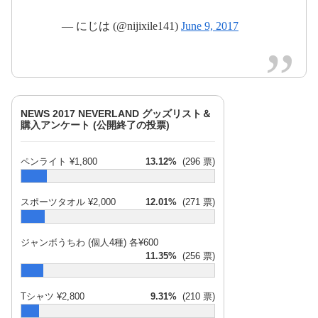
2017年6月10
— にじは (@nijixile141)
June 9, 2017
日
NEWS 2017 NEVERLAND グッズリスト＆
2017年6月
購入アンケート (公開終了の投票)
11日
ペンライト ¥1,800
13.12%
(296 票)
スポーツタオル ¥2,000
12.01%
(271 票)
pic.twitter.com/ZPxza2yEmV
2017年6月10日
ジャンボうちわ (個人4種) 各¥600
11.35%
(256 票)
2017年6月11日
Tシャツ ¥2,800
9.31%
(210 票)