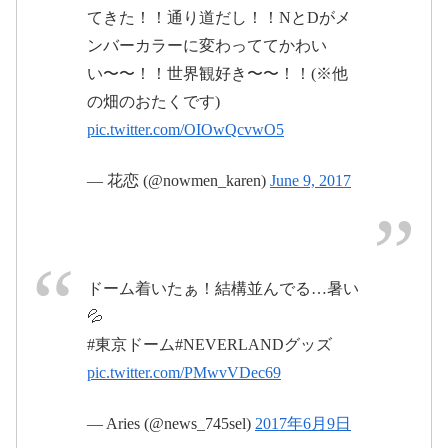
2017年6月10日
てきた！！通り道だし！！NとDがメ
ンバーカラーに変わっててかわい
2017年6
い〜〜！！世界観好き〜〜！！(※他
月10日
pic.twitter.com/F47nIotNUT
の畑のおたくです)
pic.twitter.com/OIOwQcvwO5
2017年6
月11日
— 花恋 (@nowmen_karen)
June 9, 2017
#NEVERLAND
pic.twitter.com/PKdtvyE5UZ
pic.twitter.com/9Jtu8xl2zo
ドーム着いたぁ！結構並んでる…暑い
2017年6月11
💦
June 10,
日
#東京ドーム#NEVERLANDグッズ
2017
pic.twitter.com/PMwvVDec69
— Aries (@news_745sel)
2017年6月9日