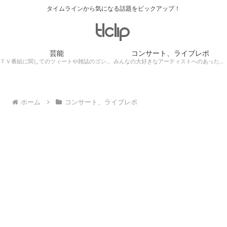
タイムラインから気になる話題をピックアップ！
芸能
コンサート、ライブレポ
ＴＶ番組に関してのツィートや雑誌のゴシップ記事、芸能人目撃情報・ロケ現場遭遇・・・
みんなの大好きなアーティストへのあったかぁ～い思いをツイッターレポートに保存！
ホーム
コンサート、ライブレポ