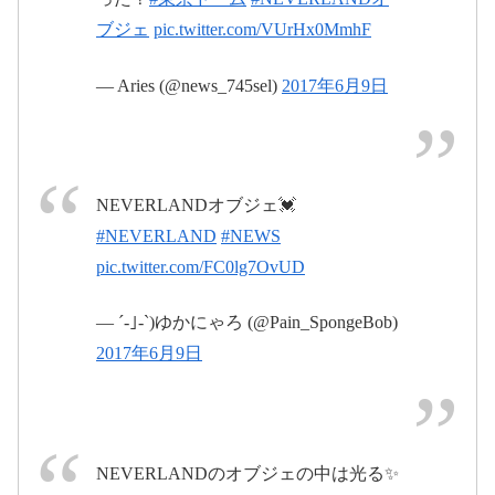
ブジェ
pic.twitter.com/VUrHx0MmhF
— Aries (@news_745sel)
2017年6月9日
2017年6月9日
2017年6月10日
NEVERLANDオブジェ💓
#NEWS
2017年6月10日
#NEVERLAND
#NEWS
pic.twitter.com/FC0lg7OvUD
— ´-｣-`)ゆかにゃろ (@Pain_SpongeBob)
2017年6月11日
2017年6月9日
#NEVERLAND
#タワ
蘇我はNEWS推し
pic.twitter.com/xarbjQJkqX
NEVERLANDのオブジェの中は光る✨