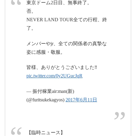
東京ドーム2日目、無事終了。
否。
NEVER LAND TOUR全ての行程、終
2017
了。
pic.twitter.com/aevIwuO1OG
年6月10日
メンバーやjr、全ての関係者の真摯な
姿に感服・敬服。
June 8, 2017
June 11,
皆様、ありがとうございました‼️
2017
pic.twitter.com/0y2UGucJqR
— 振付稼業air:man(新)
(@furitsukekagyos)
2017年6月11日
pic.twitter.com/ZYwOQrxoVX
【臨時ニュース】
June 8, 2017