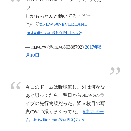
♡
2017年6月10日
しかもちゃんと動いてる╰(*´︶
`*)╯♡
#NEWS
#NEVERLAND
pic.twitter.com/ZCjIwcaIka
pic.twitter.com/OoYMu1v3Cy
June
— mayu🗝 (@mayu80386792)
2017年6
5, 2017
月10日
2017年6
月10日
今日のドームは野球無し。列は何かな
ぁと思ってたら、明日からNEWSのラ
イブの先行物販だった。皆３枚目の写
2017年6月11日
真のやつ撮りまくってた。
#東京ドー
pic.twitter.com/nqqIkk7MNR
ム
pic.twitter.com/5xaPEQ7sTs
2017年6月
2017年6月10日