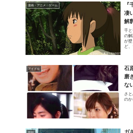
『
漫画・アニメ・ゲーム
凄
解
千と
の解
が壁
ど、
石
アイドル
磨
な
さと
のか
ガ
芸能