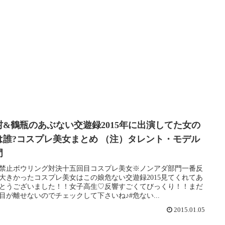
村&鶴瓶のあぶない交遊録2015年に出演してた女の
は誰?コスプレ美女まとめ （注）タレント・モデル
門
禁止ボウリング対決十五回目コスプレ美女※ノンアダ部門一番反
大きかったコスプレ美女はこの娘危ない交遊録2015見てくれてあ
とうございました！！女子高生♡反響すごくてびっくり！！まだ
目が離せないのでチェックして下さいね♪#危ない...
2015.01.05