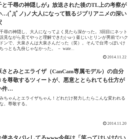
千と千尋の神隠しが』放送された後のTL上の考察が
い…(ﾟДﾟノ)ノ大人になって観るジブリアニメの深い
釈
千尋の神隠し、大人になってよく見たら深かった。3回目にネット
説見ながら見てやっと理解できた(･ω･) 釜じいとリンが男前でハク
ドンで、大泉さんは大泉さんだった（笑）。そんで台湾っぽいけ
ちっとも九份じゃなかった。 － wate...
2014.11.22
原さとみとエライザ（CanCam専属モデル）の自分
きを尊敬するツィートが、悪意ととられても仕方が
い件…
みちゃんとエライザちゃん！どれだけ努力したらこんな変われる
な。尊敬する。
2014.11.20
キ使ネタバレしてるwww今年は「笑ってはいけない