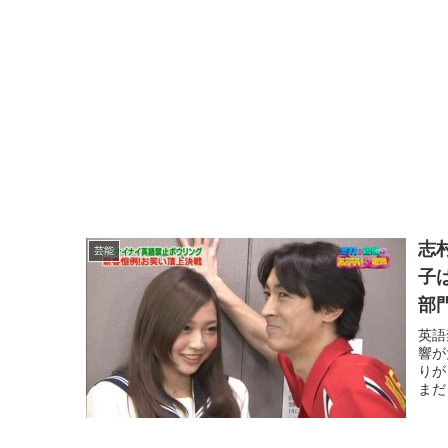
志
芸能
子
部
英語
響が
りが
まだ