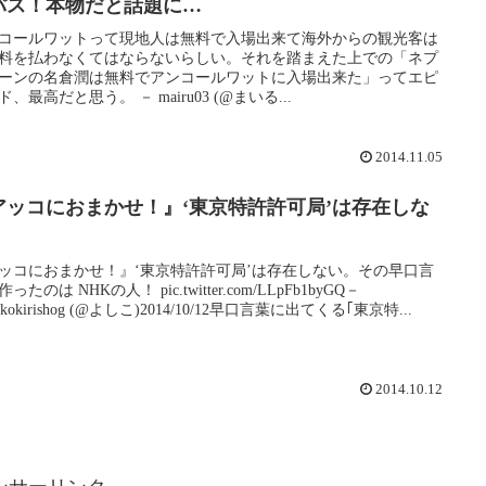
パス！本物だと話題に…
コールワットって現地人は無料で入場出来て海外からの観光客は
料を払わなくてはならないらしい。それを踏まえた上での「ネプ
ーンの名倉潤は無料でアンコールワットに入場出来た」ってエピ
ド、最高だと思う。 － mairu03 (@まいる...
2014.11.05
アッコにおまかせ！』‘東京特許許可局’は存在しな
ッコにおまかせ！』‘東京特許許可局’は存在しない。その早口言
ったのは NHKの人！ pic.twitter.com/LLpFb1byGQ－
hikokirishog (@よしこ)2014/10/12早口言葉に出てくる｢東京特...
2014.10.12