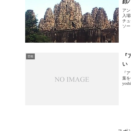
顔
アン
入場
チュ
ソー
『
芸能
い
『ア
葉を作
yos