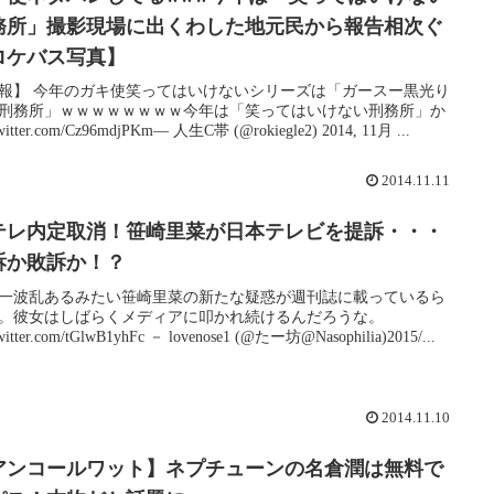
務所」撮影現場に出くわした地元民から報告相次ぐ
ロケバス写真】
報】 今年のガキ使笑ってはいけないシリーズは「ガースー黒光り
刑務所」ｗｗｗｗｗｗｗｗ今年は「笑ってはいけない刑務所」か
twitter.com/Cz96mdjPKm— 人生C帯 (@rokiegle2) 2014, 11月 ...
2014.11.11
テレ内定取消！笹崎里菜が日本テレビを提訴・・・
訴か敗訴か！？
一波乱あるみたい笹崎里菜の新たな疑惑が週刊誌に載っているら
。彼女はしばらくメディアに叩かれ続けるんだろうな。
twitter.com/tGlwB1yhFc － lovenose1 (@たー坊@Nasophilia)2015/...
2014.11.10
アンコールワット】ネプチューンの名倉潤は無料で