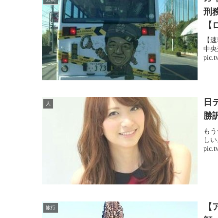
刑
【
【速
中央
pic.
日
人
勝
もう
しい
pic.
【
旅行