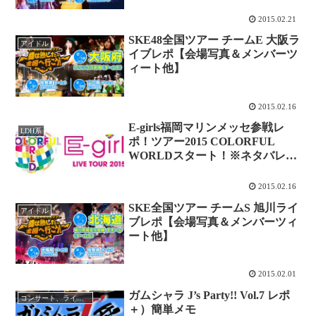
2015.02.21
SKE48全国ツアー チームE 大阪ラ
アイドル
イブレポ【会場写真＆メンバーツ
ィート他】
2015.02.16
E-girls福岡マリンメッセ参戦レ
LDH系
ポ！ツアー2015 COLORFUL
WORLDスタート！※ネタバレ有
り
2015.02.16
SKE全国ツアー チームS 旭川ライ
アイドル
ブレポ【会場写真＆メンバーツィ
ート他】
2015.02.01
ガムシャラ J’s Party!! Vol.7 レポ
コンサート、ライブレポ
＋）簡単メモ