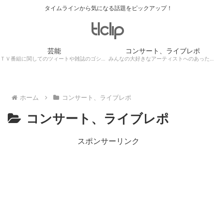
タイムラインから気になる話題をピックアップ！
芸能
コンサート、ライブレポ
ＴＶ番組に関してのツィートや雑誌のゴシップ記事、芸能人目撃情報・ロケ現場遭遇・・・
みんなの大好きなアーティストへのあったかぁ～い思いをツイッターレポートに保存！
ホーム
コンサート、ライブレポ
コンサート、ライブレポ
スポンサーリンク