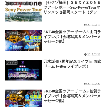
［セクゾ福岡］ＳＥＸＹＺＯＮＥ
コンサート、ライブレポ
ツアーレポートSexyPowerTourマ
リンメッセ福岡スタート（グッ
ズ・セトリ・ネタバレ）twitterレ
ポ更新中！
2015.03.15
SKE48全国ツアー チームS 山口ラ
アイドル
イブレポ【会場写真＆メンバーメ
ッセージ他】
2015.02.22
乃木坂46 3周年記念ライブ in 西武
アイドル
ドーム twitterライブレポ！
2015.02.22
SKE48全国ツアー チームS 佐賀ラ
アイドル
イブレポ【会場写真＆メンバーメ
ッセージ他】