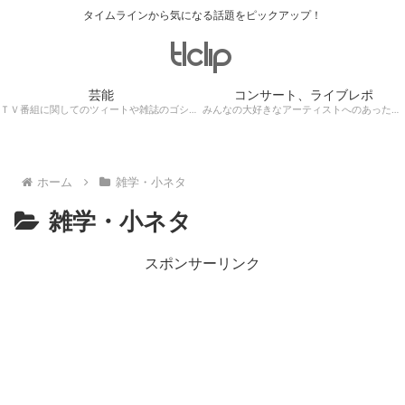
タイムラインから気になる話題をピックアップ！
芸能
コンサート、ライブレポ
ＴＶ番組に関してのツィートや雑誌のゴシップ記事、芸能人目撃情報・ロケ現場遭遇・・・
みんなの大好きなアーティストへのあったかぁ～い思いをツイッターレポートに保存！
ホーム
雑学・小ネタ
雑学・小ネタ
スポンサーリンク